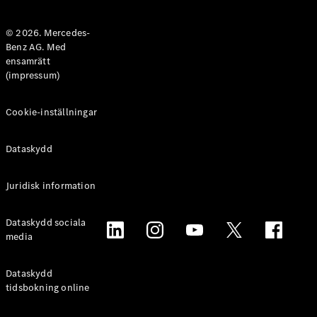
Halvkombi
© 2026. Mercedes-
Benz AG. Med
Konfigurator
ensamrätt
Mercedes-
(impressum)
Benz Online
Store
Coupé
Cookie-inställningar
Dataskydd
Juridisk information
Alla Coupé
Dataskydd sociala
CLE Coupé
media
Mercedes-
AMG GT
Coupé
Dataskydd
Mercedes-
tidsbokning online
AMG GT 4-
Dörrars