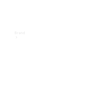
Brand
Upplev
Mercedes-
Benz