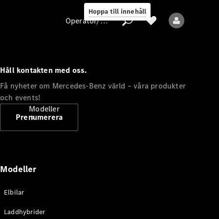
Hoppa till innehåll
Operatör/skydd av personuppgifter
Håll kontakten med oss.
Operatör/skydd
Få nyheter om Mercedes-Benz värld – våra produkter
av
och events!
personuppgifter
Modeller
Prenumerera
Modeller
Alla modeller
Elbilar
Nya modeller
Laddhybrider