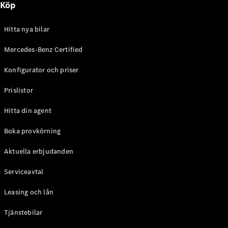
Köp
E-Klass
Sedan
S-Klass
Hitta nya bilar
Lång
Mercedes-
Mercedes-Benz Certified
Maybach S-
Konfigurator och priser
Klass
Prislistor
Konfigurator
Mercedes-
Hitta din agent
Benz Online
Store
Boka provkörning
SUV
Aktuella erbjudanden
Serviceavtal
Leasing och lån
Tjänstebilar
Alla Suvar
EQA
Elektrisk