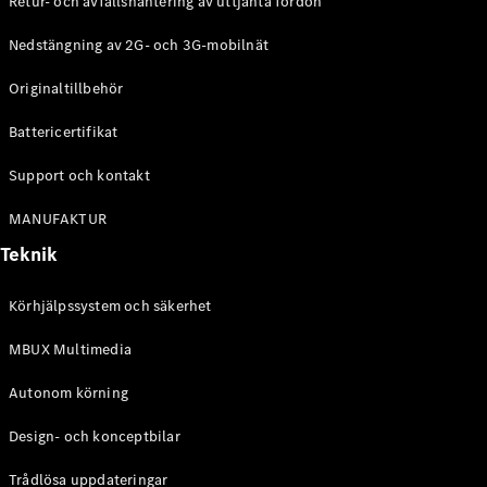
Retur- och avfallshantering av uttjänta fordon
G-
Elektrisk
Klass
Nedstängning av 2G- och 3G-mobilnät
G-Klass
Originaltillbehör
Konfigurator
Battericertifikat
Mercedes-
Benz Online
Support och kontakt
Store
Kombi
MANUFAKTUR
Teknik
Körhjälpssystem och säkerhet
MBUX Multimedia
Alla Kombi
CLA
Autonom körning
Shooting
Elektrisk
Brake
Design- och konceptbilar
C-Klass
Kombi
Trådlösa uppdateringar