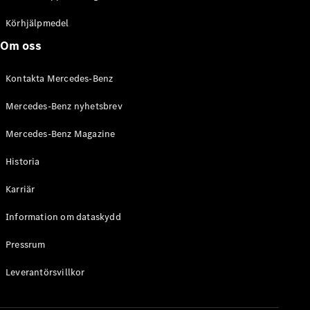
C-Klass
Kombi All-
Körhjälpmedel
Terrain
Om oss
E-Klass
Kombi
Kontakta Mercedes-Benz
E-Klass
Kombi All-
Mercedes-Benz nyhetsbrev
Terrain
Mercedes-Benz Magazine
Konfigurator
Historia
Mercedes-
Benz Online
Karriär
Store
Halvkombi
Information om dataskydd
Pressrum
Leverantörsvillkor
A-Klass