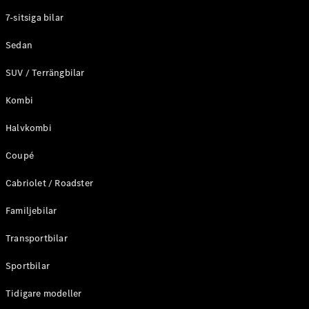
Elektriska modeller
7-sitsiga bilar
Laddhybrid modeller
Sedan
Sedan
SUV / Terrängbilar
Kombi
Halvkombi
Coupé
Alla Sedan
CLA
Elektrisk
Cabriolet / Roadster
C-Klass
Sedan
Familjebilar
C-
Klass
Elektrisk
Transportbilar
Sedan
EQE
Sportbilar
Elektrisk
Sedan
EQS
Tidigare modeller
Elektrisk
Sedan