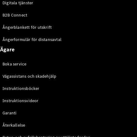
Digitala tjänster
EQE
Elektrisk
SUV
B2B Connect
EQS
Elektrisk
SUV
Ångerblankett för utskrift
Mercedes-
Maybach
Elektrisk
Ångerformulär för distansavtal
EQS SUV
Ägare
GLA
GLA
Ny
GLA
Ny
Elektrisk
Boka service
GLB
Elektrisk
GLB
Vägassistans och skadehjälp
GLC
Elektrisk
GLC
Instruktionsböcker
GLC Coupé
Instruktionsvideor
GLE
GLE Coupé
Garanti
GLS
Mercedes-
Återkallelse
Maybach
Ny
GLS