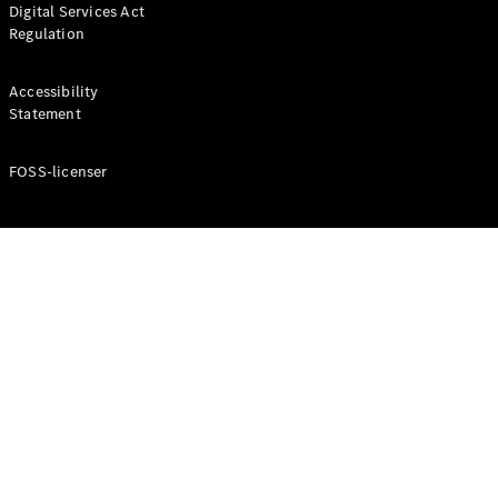
Digital Services Act
Coupé
Regulation
Mercedes-
AMG GT
Elektrisk
4-Dörrars
Accessibility
Coupé
Statement
FOSS-licenser
Konfigurator
Mercedes-
Benz Online
Store
Cabriolet / Roadster