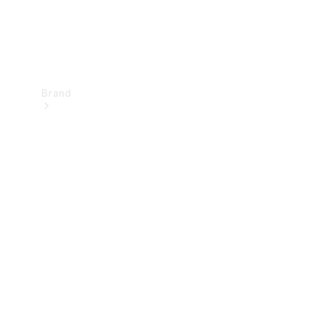
Brand
Upplev
Mercedes-
Benz