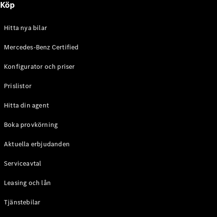
Köp
E-Klass
Sedan
S-Klass
Hitta nya bilar
Lång
Mercedes-
Mercedes-Benz Certified
Maybach S-
Konfigurator och priser
Klass
Prislistor
Konfigurator
Mercedes-
Hitta din agent
Benz Online
Store
Boka provkörning
SUV
Aktuella erbjudanden
Serviceavtal
Leasing och lån
Tjänstebilar
Alla Suvar
EQA
Elektrisk