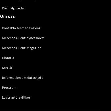
C-Klass
Kombi All-
Körhjälpmedel
Terrain
Om oss
E-Klass
Kombi
Kontakta Mercedes-Benz
E-Klass
Kombi All-
Mercedes-Benz nyhetsbrev
Terrain
Mercedes-Benz Magazine
Konfigurator
Historia
Mercedes-
Benz Online
Karriär
Store
Halvkombi
Information om dataskydd
Pressrum
Leverantörsvillkor
A-Klass