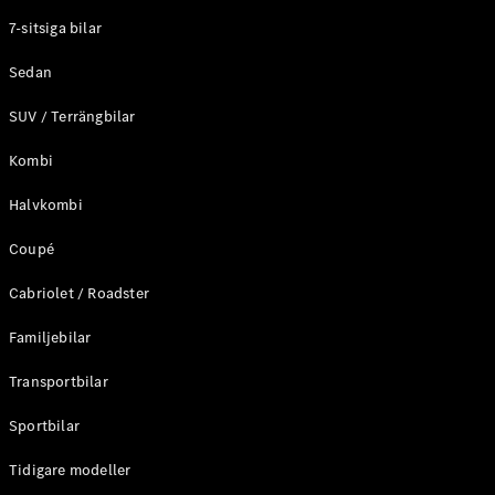
Elektriska modeller
7-sitsiga bilar
Laddhybrid modeller
Sedan
Sedan
SUV / Terrängbilar
Kombi
Halvkombi
Coupé
Alla Sedan
CLA
Elektrisk
Cabriolet / Roadster
C-Klass
Sedan
Familjebilar
C-
Klass
Elektrisk
Transportbilar
Sedan
EQE
Sportbilar
Elektrisk
Sedan
EQS
Tidigare modeller
Elektrisk
Sedan