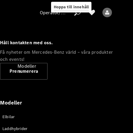
Hoppa till innehåll
Operatör/skydd av personuppgifter
Håll kontakten med oss.
Operatör/skydd
Få nyheter om Mercedes-Benz värld – våra produkter
av
och events!
personuppgifter
Modeller
Prenumerera
Modeller
Alla modeller
Elbilar
Nya modeller
Laddhybrider