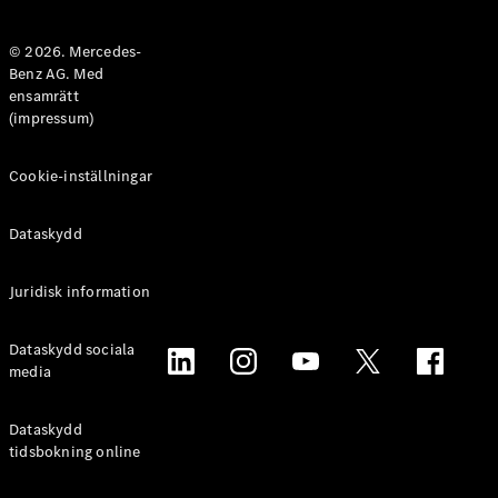
Halvkombi
© 2026. Mercedes-
Benz AG. Med
Konfigurator
ensamrätt
Mercedes-
(impressum)
Benz Online
Store
Coupé
Cookie-inställningar
Dataskydd
Juridisk information
Alla Coupé
Dataskydd sociala
CLE Coupé
media
Mercedes-
AMG GT
Coupé
Dataskydd
Mercedes-
tidsbokning online
AMG GT 4-
Dörrars