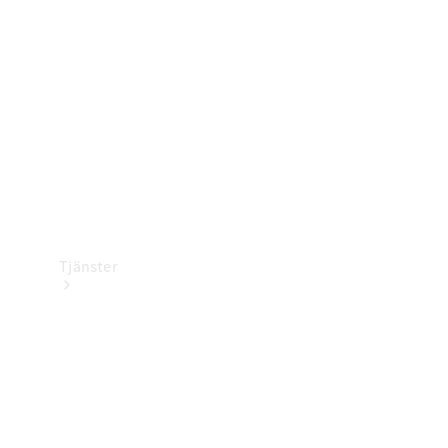
Laddningsutrustning
Collection
Bilvård
Tjänster
Alla tjänster