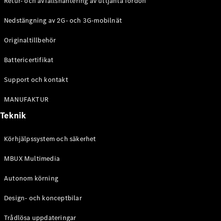
Retur- och avfallshantering av uttjänta fordon
G-
Elektrisk
Klass
Nedstängning av 2G- och 3G-mobilnät
G-Klass
Originaltillbehör
Konfigurator
Battericertifikat
Mercedes-
Benz Online
Support och kontakt
Store
Kombi
MANUFAKTUR
Teknik
Körhjälpssystem och säkerhet
MBUX Multimedia
Alla Kombi
CLA
Autonom körning
Shooting
Elektrisk
Brake
Design- och konceptbilar
C-Klass
Kombi
Trådlösa uppdateringar