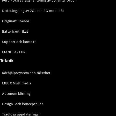
Retur- och avfallshantering av uttjänta fordon
G-
Elektrisk
Klass
Nedstängning av 2G- och 3G-mobilnät
G-Klass
Originaltillbehör
Konfigurator
Battericertifikat
Mercedes-
Benz Online
Support och kontakt
Store
Kombi
MANUFAKTUR
Teknik
Körhjälpssystem och säkerhet
MBUX Multimedia
Alla Kombi
CLA
Autonom körning
Shooting
Elektrisk
Brake
Design- och konceptbilar
C-Klass
Kombi
Trådlösa uppdateringar