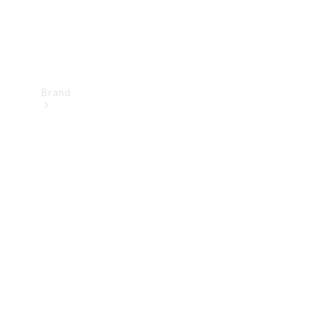
Brand
Upplev
Mercedes-
Benz