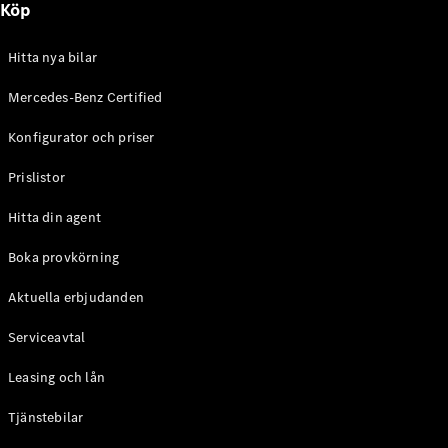
Köp
E-Klass
Sedan
S-Klass
Hitta nya bilar
Lång
Mercedes-
Mercedes-Benz Certified
Maybach S-
Konfigurator och priser
Klass
Prislistor
Konfigurator
Mercedes-
Hitta din agent
Benz Online
Store
Boka provkörning
SUV
Aktuella erbjudanden
Serviceavtal
Leasing och lån
Tjänstebilar
Alla Suvar
EQA
Elektrisk