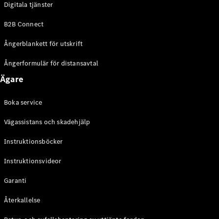
Digitala tjänster
EQE
Elektrisk
SUV
B2B Connect
EQS
Elektrisk
SUV
Ångerblankett för utskrift
Mercedes-
Maybach
Elektrisk
Ångerformulär för distansavtal
EQS SUV
Ägare
GLA
GLA
Ny
GLA
Ny
Elektrisk
Boka service
GLB
Elektrisk
GLB
Vägassistans och skadehjälp
GLC
Elektrisk
GLC
Instruktionsböcker
GLC Coupé
Instruktionsvideor
GLE
GLE Coupé
Garanti
GLS
Mercedes-
Återkallelse
Maybach
Ny
GLS