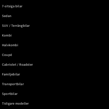
Elektriska modeller
7-sitsiga bilar
Laddhybrid modeller
Sedan
Sedan
SUV / Terrängbilar
Kombi
Halvkombi
Coupé
Alla Sedan
CLA
Elektrisk
Cabriolet / Roadster
C-Klass
Sedan
Familjebilar
C-
Klass
Elektrisk
Transportbilar
Sedan
EQE
Sportbilar
Elektrisk
Sedan
EQS
Tidigare modeller
Elektrisk
Sedan