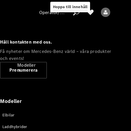
Hoppa till innehåll
Operatör/skydd av personuppgifter
Håll kontakten med oss.
Operatör/skydd
Få nyheter om Mercedes-Benz värld – våra produkter
av
och events!
personuppgifter
Modeller
Prenumerera
Modeller
Alla modeller
Elbilar
Nya modeller
Laddhybrider