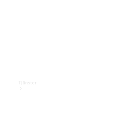
Laddningsutrustning
Collection
Bilvård
Tjänster
Alla tjänster