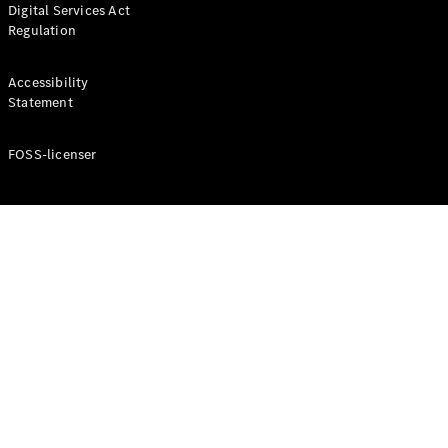
Digital Services Act
Coupé
Regulation
Mercedes-
AMG GT
Elektrisk
4-Dörrars
Accessibility
Coupé
Statement
FOSS-licenser
Konfigurator
Mercedes-
Benz Online
Store
Cabriolet / Roadster