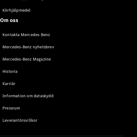
C-Klass
Kombi All-
Körhjälpmedel
Terrain
Om oss
E-Klass
Kombi
Kontakta Mercedes-Benz
E-Klass
Kombi All-
Mercedes-Benz nyhetsbrev
Terrain
Mercedes-Benz Magazine
Konfigurator
Historia
Mercedes-
Benz Online
Karriär
Store
Halvkombi
Information om dataskydd
Pressrum
Leverantörsvillkor
A-Klass