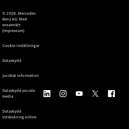
Halvkombi
© 2026. Mercedes-
Benz AG. Med
Konfigurator
ensamrätt
Mercedes-
(impressum)
Benz Online
Store
Coupé
Cookie-inställningar
Dataskydd
Juridisk information
Alla Coupé
Dataskydd sociala
CLE Coupé
media
Mercedes-
AMG GT
Coupé
Dataskydd
Mercedes-
tidsbokning online
AMG GT 4-
Dörrars