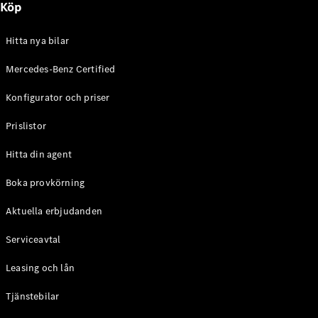
Köp
E-Klass
Sedan
S-Klass
Hitta nya bilar
Lång
Mercedes-
Mercedes-Benz Certified
Maybach S-
Konfigurator och priser
Klass
Prislistor
Konfigurator
Mercedes-
Hitta din agent
Benz Online
Store
Boka provkörning
SUV
Aktuella erbjudanden
Serviceavtal
Leasing och lån
Tjänstebilar
Alla Suvar
EQA
Elektrisk