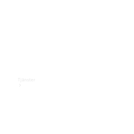
Laddningsutrustning
Collection
Bilvård
Tjänster
Alla tjänster