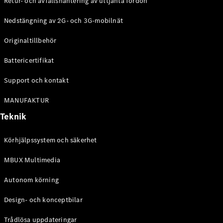
Retur- och avfallshantering av uttjänta fordon
G-
Elektrisk
Klass
Nedstängning av 2G- och 3G-mobilnät
G-Klass
Originaltillbehör
Konfigurator
Battericertifikat
Mercedes-
Benz Online
Support och kontakt
Store
Kombi
MANUFAKTUR
Teknik
Körhjälpssystem och säkerhet
MBUX Multimedia
Alla Kombi
CLA
Autonom körning
Shooting
Elektrisk
Brake
Design- och konceptbilar
C-Klass
Kombi
Trådlösa uppdateringar