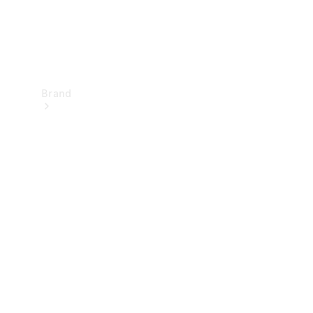
Brand
Upplev
Mercedes-
Benz