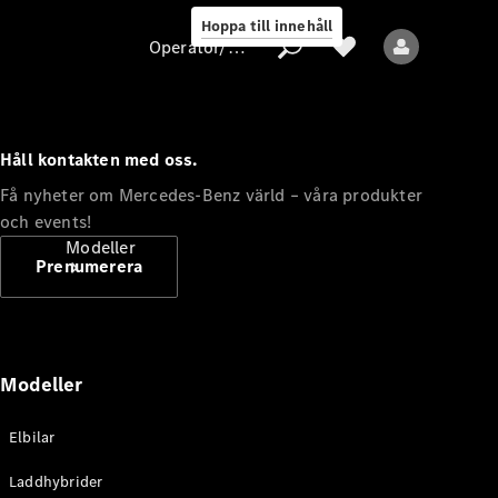
Hoppa till innehåll
Operatör/skydd av personuppgifter
Håll kontakten med oss.
Operatör/skydd
Få nyheter om Mercedes-Benz värld – våra produkter
av
och events!
personuppgifter
Modeller
Prenumerera
Modeller
Alla modeller
Elbilar
Nya modeller
Laddhybrider