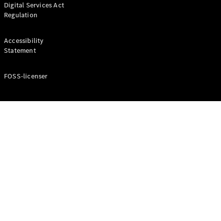
Digital Services Act
Coupé
Regulation
Mercedes-
AMG GT
Elektrisk
4-Dörrars
Accessibility
Coupé
Statement
FOSS-licenser
Konfigurator
Mercedes-
Benz Online
Store
Cabriolet / Roadster