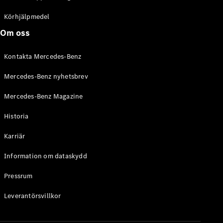
C-Klass
Kombi All-
Körhjälpmedel
Terrain
Om oss
E-Klass
Kombi
Kontakta Mercedes-Benz
E-Klass
Kombi All-
Mercedes-Benz nyhetsbrev
Terrain
Mercedes-Benz Magazine
Konfigurator
Historia
Mercedes-
Benz Online
Karriär
Store
Halvkombi
Information om dataskydd
Pressrum
Leverantörsvillkor
A-Klass