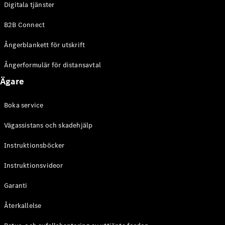
Digitala tjänster
EQE
Elektrisk
SUV
B2B Connect
EQS
Elektrisk
SUV
Ångerblankett för utskrift
Mercedes-
Maybach
Elektrisk
Ångerformulär för distansavtal
EQS SUV
Ägare
GLA
GLA
Ny
GLA
Ny
Elektrisk
Boka service
GLB
Elektrisk
GLB
Vägassistans och skadehjälp
GLC
Elektrisk
GLC
Instruktionsböcker
GLC Coupé
Instruktionsvideor
GLE
GLE Coupé
Garanti
GLS
Mercedes-
Återkallelse
Maybach
Ny
GLS