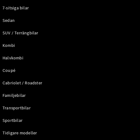
Elektriska modeller
7-sitsiga bilar
Laddhybrid modeller
Sedan
Sedan
SUV / Terrängbilar
Kombi
Halvkombi
Coupé
Alla Sedan
CLA
Elektrisk
Cabriolet / Roadster
C-Klass
Sedan
Familjebilar
C-
Klass
Elektrisk
Transportbilar
Sedan
EQE
Sportbilar
Elektrisk
Sedan
EQS
Tidigare modeller
Elektrisk
Sedan