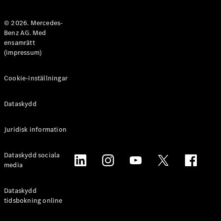
Halvkombi
© 2026. Mercedes-
Benz AG. Med
Konfigurator
ensamrätt
Mercedes-
(impressum)
Benz Online
Store
Coupé
Cookie-inställningar
Dataskydd
Juridisk information
Alla Coupé
Dataskydd sociala
CLE Coupé
media
Mercedes-
AMG GT
Coupé
Dataskydd
Mercedes-
tidsbokning online
AMG GT 4-
Dörrars