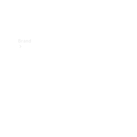
Brand
Upplev
Mercedes-
Benz