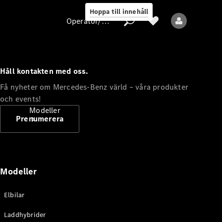
Hoppa till innehåll
Operatör/skydd av personuppgifter
Håll kontakten med oss.
Operatör/skydd
Få nyheter om Mercedes-Benz värld – våra produkter
av
och events!
personuppgifter
Modeller
Prenumerera
Modeller
Alla modeller
Elbilar
Nya modeller
Laddhybrider