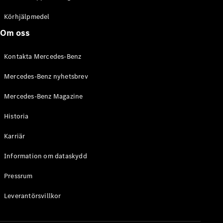
C-Klass
Kombi All-
Körhjälpmedel
Terrain
Om oss
E-Klass
Kombi
Kontakta Mercedes-Benz
E-Klass
Kombi All-
Mercedes-Benz nyhetsbrev
Terrain
Mercedes-Benz Magazine
Konfigurator
Historia
Mercedes-
Benz Online
Karriär
Store
Halvkombi
Information om dataskydd
Pressrum
Leverantörsvillkor
A-Klass