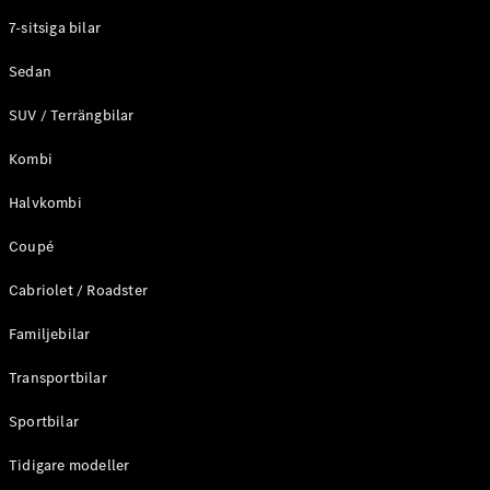
Elektriska modeller
7-sitsiga bilar
Laddhybrid modeller
Sedan
Sedan
SUV / Terrängbilar
Kombi
Halvkombi
Coupé
Alla Sedan
CLA
Elektrisk
Cabriolet / Roadster
C-Klass
Sedan
Familjebilar
C-
Klass
Elektrisk
Transportbilar
Sedan
EQE
Sportbilar
Elektrisk
Sedan
EQS
Tidigare modeller
Elektrisk
Sedan