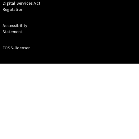
Digital Services Act
Coupé
Regulation
Mercedes-
AMG GT
Elektrisk
4-Dörrars
Accessibility
Coupé
Statement
FOSS-licenser
Konfigurator
Mercedes-
Benz Online
Store
Cabriolet / Roadster