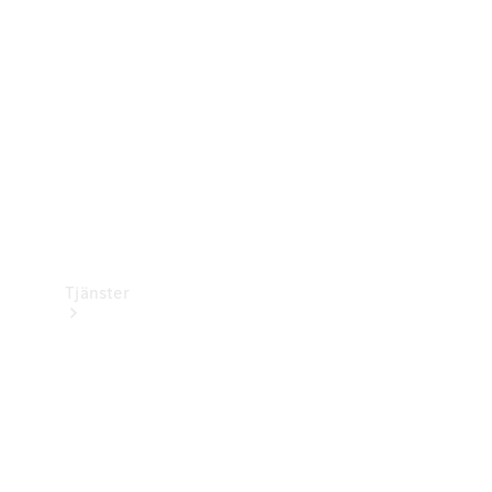
Laddningsutrustning
Collection
Bilvård
Tjänster
Alla tjänster