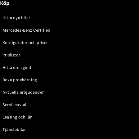
Köp
E-Klass
Sedan
S-Klass
Hitta nya bilar
Lång
Mercedes-
Mercedes-Benz Certified
Maybach S-
Konfigurator och priser
Klass
Prislistor
Konfigurator
Mercedes-
Hitta din agent
Benz Online
Store
Boka provkörning
SUV
Aktuella erbjudanden
Serviceavtal
Leasing och lån
Tjänstebilar
Alla Suvar
EQA
Elektrisk