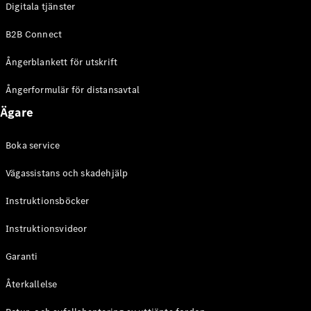
Digitala tjänster
EQE
Elektrisk
SUV
B2B Connect
EQS
Elektrisk
SUV
Ångerblankett för utskrift
Mercedes-
Maybach
Elektrisk
Ångerformulär för distansavtal
EQS SUV
Ägare
GLA
GLA
Ny
GLA
Ny
Elektrisk
Boka service
GLB
Elektrisk
GLB
Vägassistans och skadehjälp
GLC
Elektrisk
GLC
Instruktionsböcker
GLC Coupé
Instruktionsvideor
GLE
GLE Coupé
Garanti
GLS
Mercedes-
Återkallelse
Maybach
Ny
GLS