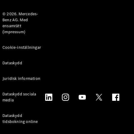
Halvkombi
© 2026. Mercedes-
Benz AG. Med
Konfigurator
ensamrätt
Mercedes-
(impressum)
Benz Online
Store
Coupé
Cookie-inställningar
Dataskydd
Juridisk information
Alla Coupé
Dataskydd sociala
CLE Coupé
media
Mercedes-
AMG GT
Coupé
Dataskydd
Mercedes-
tidsbokning online
AMG GT 4-
Dörrars