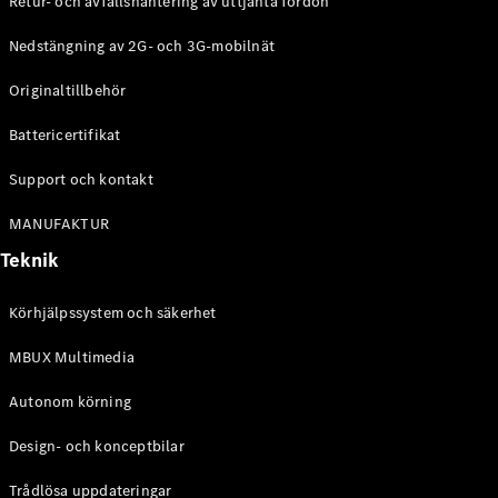
Retur- och avfallshantering av uttjänta fordon
G-
Elektrisk
Klass
Nedstängning av 2G- och 3G-mobilnät
G-Klass
Originaltillbehör
Konfigurator
Battericertifikat
Mercedes-
Benz Online
Support och kontakt
Store
Kombi
MANUFAKTUR
Teknik
Körhjälpssystem och säkerhet
MBUX Multimedia
Alla Kombi
CLA
Autonom körning
Shooting
Elektrisk
Brake
Design- och konceptbilar
C-Klass
Kombi
Trådlösa uppdateringar