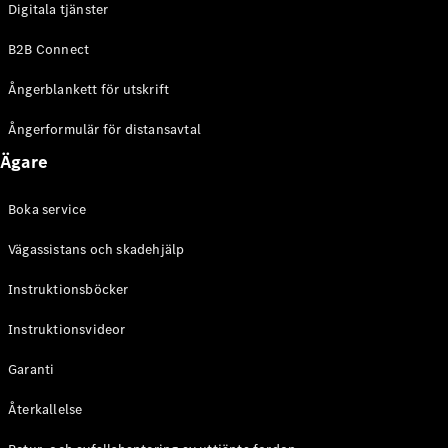
Digitala tjänster
EQE
Elektrisk
SUV
B2B Connect
EQS
Elektrisk
SUV
Ångerblankett för utskrift
Mercedes-
Maybach
Elektrisk
Ångerformulär för distansavtal
EQS SUV
Ägare
GLA
GLA
Ny
GLA
Ny
Elektrisk
Boka service
GLB
Elektrisk
GLB
Vägassistans och skadehjälp
GLC
Elektrisk
GLC
Instruktionsböcker
GLC Coupé
Instruktionsvideor
GLE
GLE Coupé
Garanti
GLS
Mercedes-
Återkallelse
Maybach
Ny
GLS