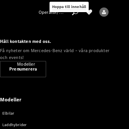
Hoppa till innehåll
Operatör/skydd av personuppgifter
Håll kontakten med oss.
Operatör/skydd
Få nyheter om Mercedes-Benz värld – våra produkter
av
och events!
personuppgifter
Modeller
Prenumerera
Modeller
Alla modeller
Elbilar
Nya modeller
Laddhybrider