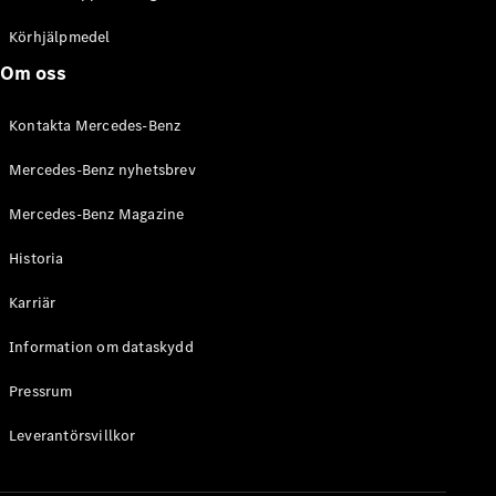
C-Klass
Kombi All-
Körhjälpmedel
Terrain
Om oss
E-Klass
Kombi
Kontakta Mercedes-Benz
E-Klass
Kombi All-
Mercedes-Benz nyhetsbrev
Terrain
Mercedes-Benz Magazine
Konfigurator
Historia
Mercedes-
Benz Online
Karriär
Store
Halvkombi
Information om dataskydd
Pressrum
Leverantörsvillkor
A-Klass