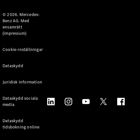
Halvkombi
© 2026. Mercedes-
Benz AG. Med
Konfigurator
ensamrätt
Mercedes-
(impressum)
Benz Online
Store
Coupé
Cookie-inställningar
Dataskydd
Juridisk information
Alla Coupé
Dataskydd sociala
CLE Coupé
media
Mercedes-
AMG GT
Coupé
Dataskydd
Mercedes-
tidsbokning online
AMG GT 4-
Dörrars