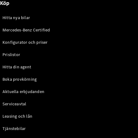
Köp
E-Klass
Sedan
S-Klass
Hitta nya bilar
Lång
Mercedes-
Mercedes-Benz Certified
Maybach S-
Konfigurator och priser
Klass
Prislistor
Konfigurator
Mercedes-
Hitta din agent
Benz Online
Store
Boka provkörning
SUV
Aktuella erbjudanden
Serviceavtal
Leasing och lån
Tjänstebilar
Alla Suvar
EQA
Elektrisk