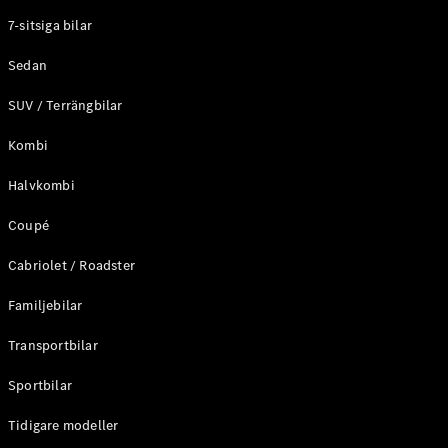
Elektriska modeller
7-sitsiga bilar
Laddhybrid modeller
Sedan
Sedan
SUV / Terrängbilar
Kombi
Halvkombi
Coupé
Alla Sedan
CLA
Elektrisk
Cabriolet / Roadster
C-Klass
Sedan
Familjebilar
C-
Klass
Elektrisk
Transportbilar
Sedan
EQE
Sportbilar
Elektrisk
Sedan
EQS
Tidigare modeller
Elektrisk
Sedan