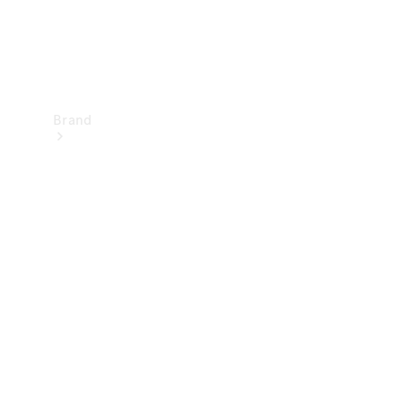
Brand
Upplev
Mercedes-
Benz