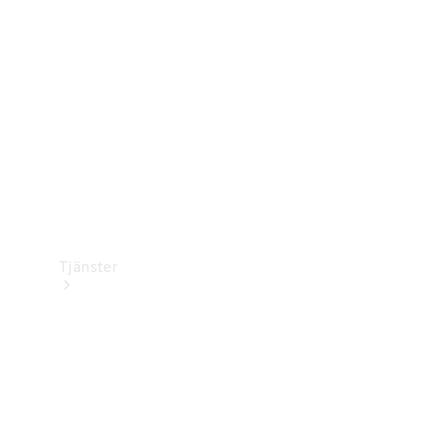
Laddningsutrustning
Collection
Bilvård
Tjänster
Alla tjänster