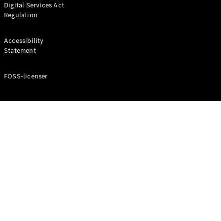
Digital Services Act
Coupé
Regulation
Mercedes-
AMG GT
Elektrisk
4-Dörrars
Accessibility
Coupé
Statement
FOSS-licenser
Konfigurator
Mercedes-
Benz Online
Store
Cabriolet / Roadster