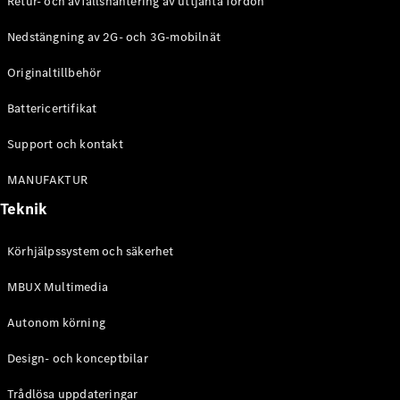
Retur- och avfallshantering av uttjänta fordon
G-
Elektrisk
Klass
Nedstängning av 2G- och 3G-mobilnät
G-Klass
Originaltillbehör
Konfigurator
Battericertifikat
Mercedes-
Benz Online
Support och kontakt
Store
Kombi
MANUFAKTUR
Teknik
Körhjälpssystem och säkerhet
MBUX Multimedia
Alla Kombi
CLA
Autonom körning
Shooting
Elektrisk
Brake
Design- och konceptbilar
C-Klass
Kombi
Trådlösa uppdateringar