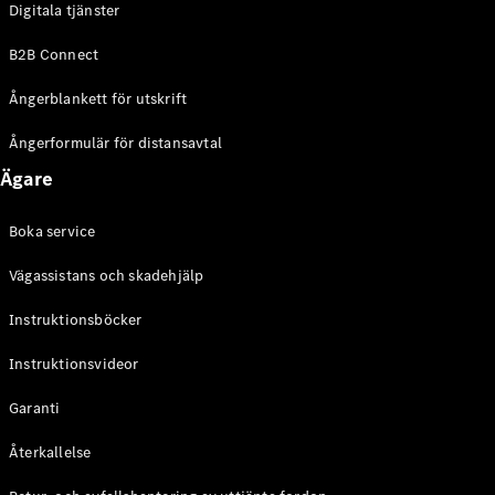
Digitala tjänster
EQE
Elektrisk
SUV
B2B Connect
EQS
Elektrisk
SUV
Ångerblankett för utskrift
Mercedes-
Maybach
Elektrisk
Ångerformulär för distansavtal
EQS SUV
Ägare
GLA
GLA
Ny
GLA
Ny
Elektrisk
Boka service
GLB
Elektrisk
GLB
Vägassistans och skadehjälp
GLC
Elektrisk
GLC
Instruktionsböcker
GLC Coupé
Instruktionsvideor
GLE
GLE Coupé
Garanti
GLS
Mercedes-
Återkallelse
Maybach
Ny
GLS