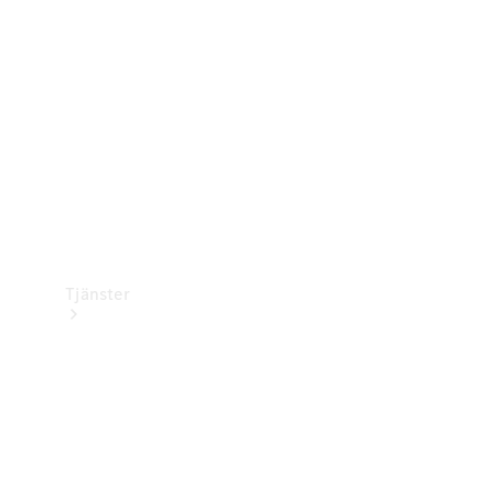
Laddningsutrustning
Collection
Bilvård
Tjänster
Alla tjänster