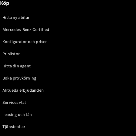
Köp
E-Klass
Sedan
S-Klass
Hitta nya bilar
Lång
Mercedes-
Mercedes-Benz Certified
Maybach S-
Konfigurator och priser
Klass
Prislistor
Konfigurator
Mercedes-
Hitta din agent
Benz Online
Store
Boka provkörning
SUV
Aktuella erbjudanden
Serviceavtal
Leasing och lån
Tjänstebilar
Alla Suvar
EQA
Elektrisk