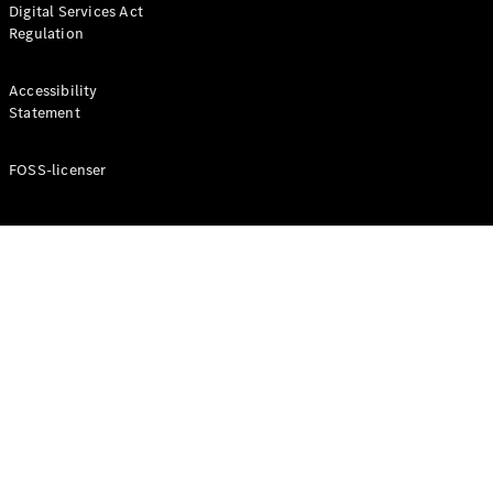
Digital Services Act
Coupé
Regulation
Mercedes-
AMG GT
Elektrisk
4-Dörrars
Accessibility
Coupé
Statement
FOSS-licenser
Konfigurator
Mercedes-
Benz Online
Store
Cabriolet / Roadster