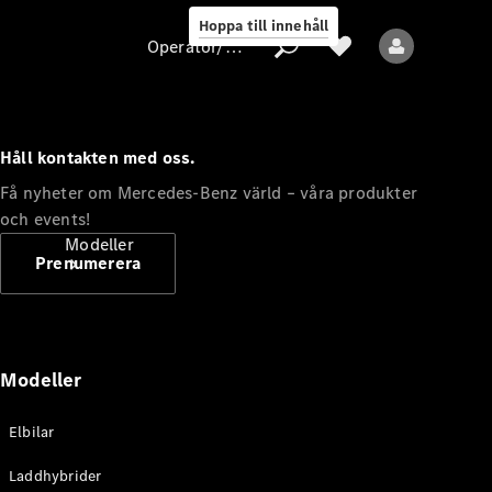
Hoppa till innehåll
Operatör/skydd av personuppgifter
Håll kontakten med oss.
Operatör/skydd
Få nyheter om Mercedes-Benz värld – våra produkter
av
och events!
personuppgifter
Modeller
Prenumerera
Modeller
Alla modeller
Elbilar
Nya modeller
Laddhybrider