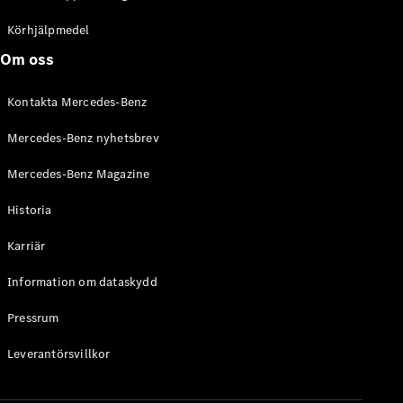
C-Klass
Kombi All-
Körhjälpmedel
Terrain
Om oss
E-Klass
Kombi
Kontakta Mercedes-Benz
E-Klass
Kombi All-
Mercedes-Benz nyhetsbrev
Terrain
Mercedes-Benz Magazine
Konfigurator
Historia
Mercedes-
Benz Online
Karriär
Store
Halvkombi
Information om dataskydd
Pressrum
Leverantörsvillkor
A-Klass