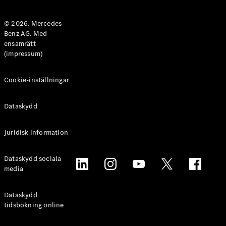
Halvkombi
© 2026. Mercedes-
Benz AG. Med
Konfigurator
ensamrätt
Mercedes-
(impressum)
Benz Online
Store
Coupé
Cookie-inställningar
Dataskydd
Juridisk information
Alla Coupé
Dataskydd sociala
CLE Coupé
media
Mercedes-
AMG GT
Coupé
Dataskydd
Mercedes-
tidsbokning online
AMG GT 4-
Dörrars