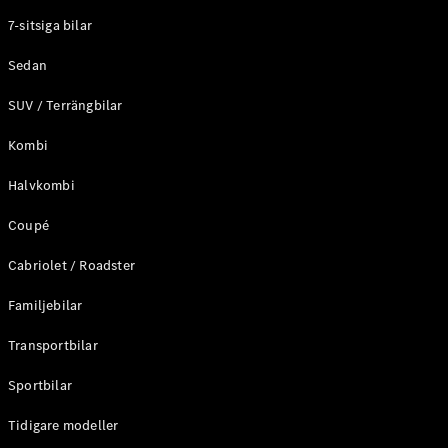
Elektriska modeller
7-sitsiga bilar
Laddhybrid modeller
Sedan
Sedan
SUV / Terrängbilar
Kombi
Halvkombi
Coupé
Alla Sedan
CLA
Elektrisk
Cabriolet / Roadster
C-Klass
Sedan
Familjebilar
C-
Klass
Elektrisk
Transportbilar
Sedan
EQE
Sportbilar
Elektrisk
Sedan
EQS
Tidigare modeller
Elektrisk
Sedan