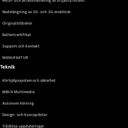
Retur- och avfallshantering av uttjänta fordon
G-
Elektrisk
Klass
Nedstängning av 2G- och 3G-mobilnät
G-Klass
Originaltillbehör
Konfigurator
Battericertifikat
Mercedes-
Benz Online
Support och kontakt
Store
Kombi
MANUFAKTUR
Teknik
Körhjälpssystem och säkerhet
MBUX Multimedia
Alla Kombi
CLA
Autonom körning
Shooting
Elektrisk
Brake
Design- och konceptbilar
C-Klass
Kombi
Trådlösa uppdateringar