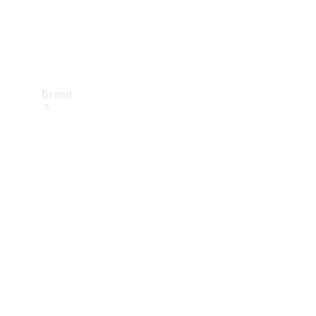
Brand
Upplev
Mercedes-
Benz