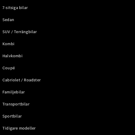
Elektriska modeller
7-sitsiga bilar
Laddhybrid modeller
Sedan
Sedan
SUV / Terrängbilar
Kombi
Halvkombi
Coupé
Alla Sedan
CLA
Elektrisk
Cabriolet / Roadster
C-Klass
Sedan
Familjebilar
C-
Klass
Elektrisk
Transportbilar
Sedan
EQE
Sportbilar
Elektrisk
Sedan
EQS
Tidigare modeller
Elektrisk
Sedan