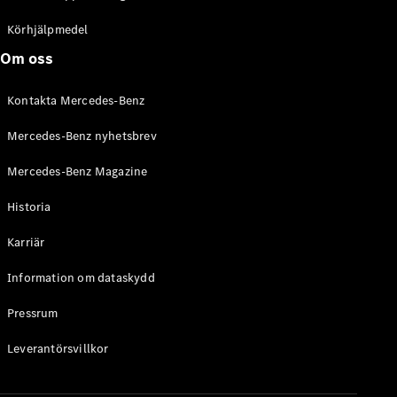
C-Klass
Kombi All-
Körhjälpmedel
Terrain
Om oss
E-Klass
Kombi
Kontakta Mercedes-Benz
E-Klass
Kombi All-
Mercedes-Benz nyhetsbrev
Terrain
Mercedes-Benz Magazine
Konfigurator
Historia
Mercedes-
Benz Online
Karriär
Store
Halvkombi
Information om dataskydd
Pressrum
Leverantörsvillkor
A-Klass