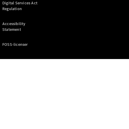
Digital Services Act
Coupé
Regulation
Mercedes-
AMG GT
Elektrisk
4-Dörrars
Accessibility
Coupé
Statement
FOSS-licenser
Konfigurator
Mercedes-
Benz Online
Store
Cabriolet / Roadster