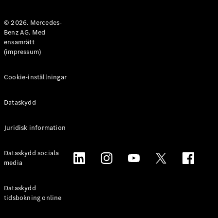
Halvkombi
© 2026. Mercedes-
Benz AG. Med
Konfigurator
ensamrätt
Mercedes-
(impressum)
Benz Online
Store
Coupé
Cookie-inställningar
Dataskydd
Juridisk information
Alla Coupé
Dataskydd sociala
CLE Coupé
media
Mercedes-
AMG GT
Coupé
Dataskydd
Mercedes-
tidsbokning online
AMG GT 4-
Dörrars