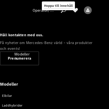
Hoppa till innehåll
Operatör/skydd av personuppgifter
Håll kontakten med oss.
Operatör/skydd
Få nyheter om Mercedes-Benz värld – våra produkter
av
och events!
personuppgifter
Modeller
Prenumerera
Modeller
Alla modeller
Elbilar
Nya modeller
Laddhybrider