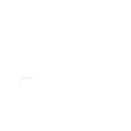
Laddningsutrustning
Collection
Bilvård
Tjänster
Alla tjänster