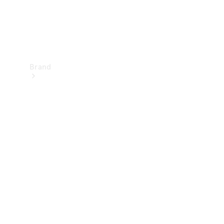
Brand
Upplev
Mercedes-
Benz