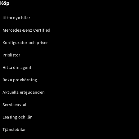
Köp
E-Klass
Sedan
S-Klass
Hitta nya bilar
Lång
Mercedes-
Mercedes-Benz Certified
Maybach S-
Konfigurator och priser
Klass
Prislistor
Konfigurator
Mercedes-
Hitta din agent
Benz Online
Store
Boka provkörning
SUV
Aktuella erbjudanden
Serviceavtal
Leasing och lån
Tjänstebilar
Alla Suvar
EQA
Elektrisk