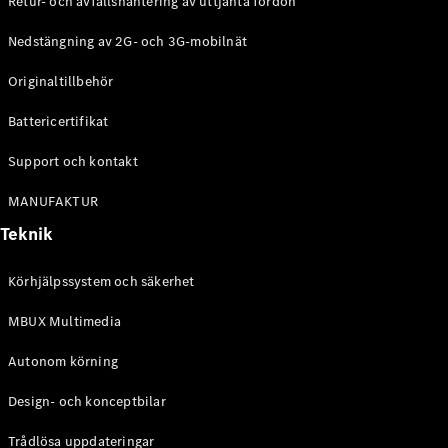
Retur- och avfallshantering av uttjänta fordon
G-
Elektrisk
Klass
Nedstängning av 2G- och 3G-mobilnät
G-Klass
Originaltillbehör
Konfigurator
Battericertifikat
Mercedes-
Benz Online
Support och kontakt
Store
Kombi
MANUFAKTUR
Teknik
Körhjälpssystem och säkerhet
MBUX Multimedia
Alla Kombi
CLA
Autonom körning
Shooting
Elektrisk
Brake
Design- och konceptbilar
C-Klass
Kombi
Trådlösa uppdateringar