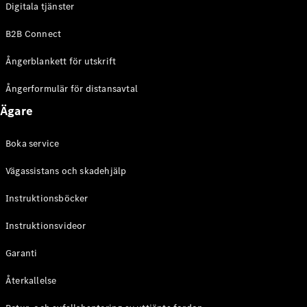
Digitala tjänster
EQE
Elektrisk
SUV
B2B Connect
EQS
Elektrisk
SUV
Ångerblankett för utskrift
Mercedes-
Maybach
Elektrisk
Ångerformulär för distansavtal
EQS SUV
Ägare
GLA
GLA
Ny
GLA
Ny
Elektrisk
Boka service
GLB
Elektrisk
GLB
Vägassistans och skadehjälp
GLC
Elektrisk
GLC
Instruktionsböcker
GLC Coupé
Instruktionsvideor
GLE
GLE Coupé
Garanti
GLS
Mercedes-
Återkallelse
Maybach
Ny
GLS