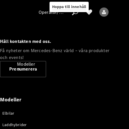
Hoppa till innehåll
Operatör/skydd av personuppgifter
Håll kontakten med oss.
Operatör/skydd
Få nyheter om Mercedes-Benz värld – våra produkter
av
och events!
personuppgifter
Modeller
Prenumerera
Modeller
Alla modeller
Elbilar
Nya modeller
Laddhybrider