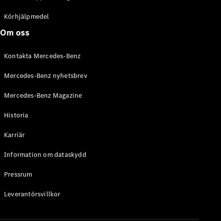
C-Klass
Kombi All-
Körhjälpmedel
Terrain
Om oss
E-Klass
Kombi
Kontakta Mercedes-Benz
E-Klass
Kombi All-
Mercedes-Benz nyhetsbrev
Terrain
Mercedes-Benz Magazine
Konfigurator
Historia
Mercedes-
Benz Online
Karriär
Store
Halvkombi
Information om dataskydd
Pressrum
Leverantörsvillkor
A-Klass