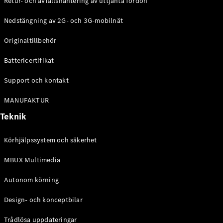
Retur- och avfallshantering av uttjänta fordon
G-
Elektrisk
Klass
Nedstängning av 2G- och 3G-mobilnät
G-Klass
Originaltillbehör
Konfigurator
Battericertifikat
Mercedes-
Benz Online
Support och kontakt
Store
Kombi
MANUFAKTUR
Teknik
Körhjälpssystem och säkerhet
MBUX Multimedia
Alla Kombi
CLA
Autonom körning
Shooting
Elektrisk
Brake
Design- och konceptbilar
C-Klass
Kombi
Trådlösa uppdateringar