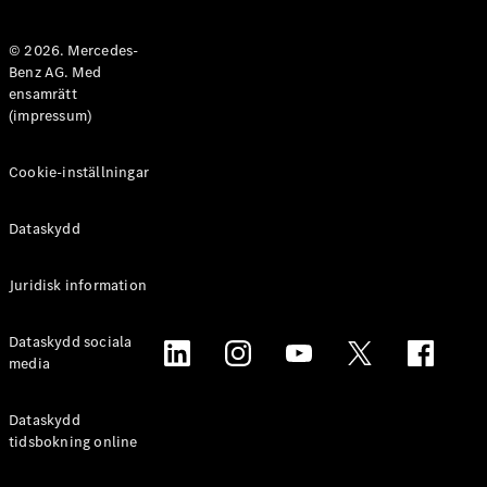
Halvkombi
© 2026. Mercedes-
Benz AG. Med
Konfigurator
ensamrätt
Mercedes-
(impressum)
Benz Online
Store
Coupé
Cookie-inställningar
Dataskydd
Juridisk information
Alla Coupé
Dataskydd sociala
CLE Coupé
media
Mercedes-
AMG GT
Coupé
Dataskydd
Mercedes-
tidsbokning online
AMG GT 4-
Dörrars