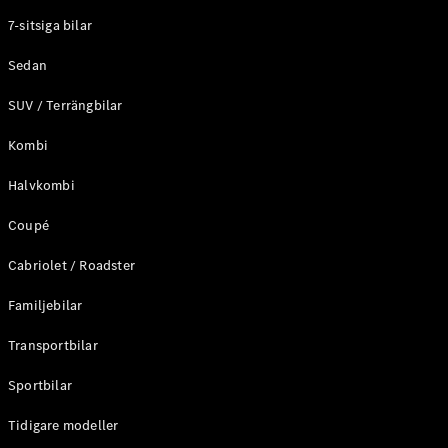
Elektriska modeller
7-sitsiga bilar
Laddhybrid modeller
Sedan
Sedan
SUV / Terrängbilar
Kombi
Halvkombi
Coupé
Alla Sedan
CLA
Elektrisk
Cabriolet / Roadster
C-Klass
Sedan
Familjebilar
C-
Klass
Elektrisk
Transportbilar
Sedan
EQE
Sportbilar
Elektrisk
Sedan
EQS
Tidigare modeller
Elektrisk
Sedan