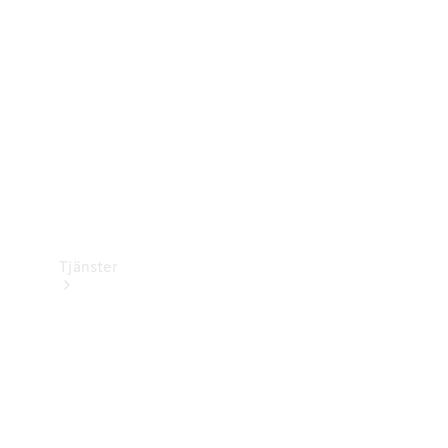
Laddningsutrustning
Collection
Bilvård
Tjänster
Alla tjänster