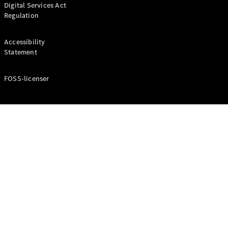
Digital Services Act
Coupé
Regulation
Mercedes-
AMG GT
Elektrisk
4-Dörrars
Accessibility
Coupé
Statement
FOSS-licenser
Konfigurator
Mercedes-
Benz Online
Store
Cabriolet / Roadster