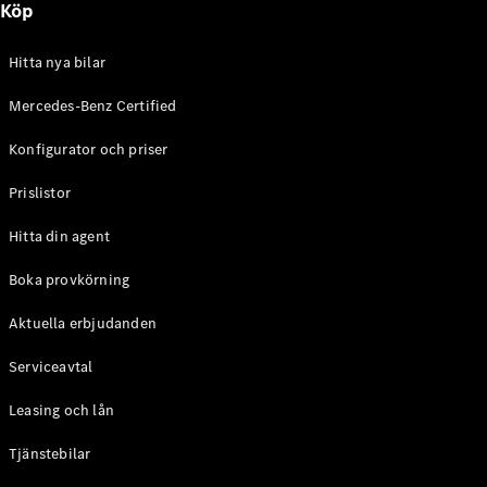
Köp
E-Klass
Sedan
S-Klass
Hitta nya bilar
Lång
Mercedes-
Mercedes-Benz Certified
Maybach S-
Konfigurator och priser
Klass
Prislistor
Konfigurator
Mercedes-
Hitta din agent
Benz Online
Store
Boka provkörning
SUV
Aktuella erbjudanden
Serviceavtal
Leasing och lån
Tjänstebilar
Alla Suvar
EQA
Elektrisk