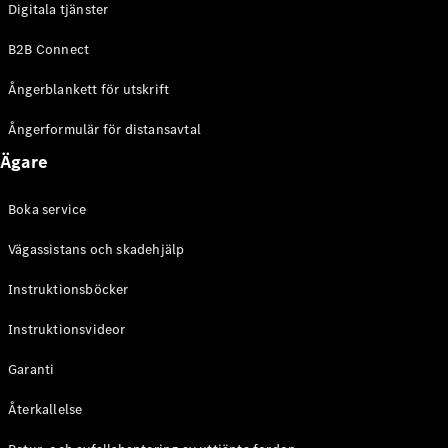
Digitala tjänster
EQE
Elektrisk
SUV
B2B Connect
EQS
Elektrisk
SUV
Ångerblankett för utskrift
Mercedes-
Maybach
Elektrisk
Ångerformulär för distansavtal
EQS SUV
Ägare
GLA
GLA
Ny
GLA
Ny
Elektrisk
Boka service
GLB
Elektrisk
GLB
Vägassistans och skadehjälp
GLC
Elektrisk
GLC
Instruktionsböcker
GLC Coupé
Instruktionsvideor
GLE
GLE Coupé
Garanti
GLS
Mercedes-
Återkallelse
Maybach
Ny
GLS