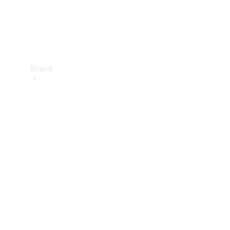
Brand
Upplev
Mercedes-
Benz