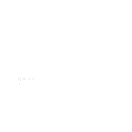
Laddningsutrustning
Collection
Bilvård
Tjänster
Alla tjänster