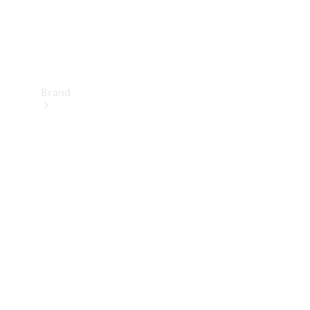
Brand
Upplev
Mercedes-
Benz