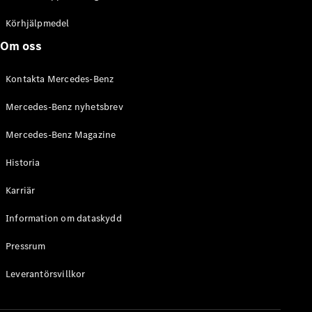
C-Klass
Kombi All-
Körhjälpmedel
Terrain
Om oss
E-Klass
Kombi
Kontakta Mercedes-Benz
E-Klass
Kombi All-
Mercedes-Benz nyhetsbrev
Terrain
Mercedes-Benz Magazine
Konfigurator
Historia
Mercedes-
Benz Online
Karriär
Store
Halvkombi
Information om dataskydd
Pressrum
Leverantörsvillkor
A-Klass