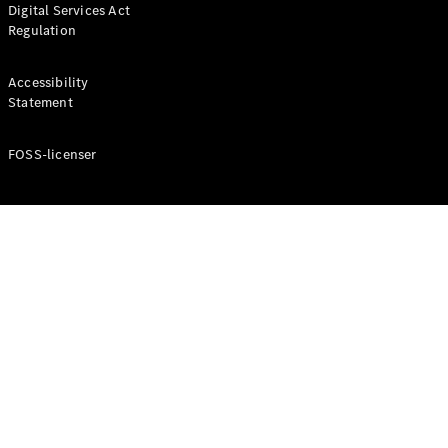
Digital Services Act
Coupé
Regulation
Mercedes-
AMG GT
Elektrisk
4-Dörrars
Accessibility
Coupé
Statement
FOSS-licenser
Konfigurator
Mercedes-
Benz Online
Store
Cabriolet / Roadster