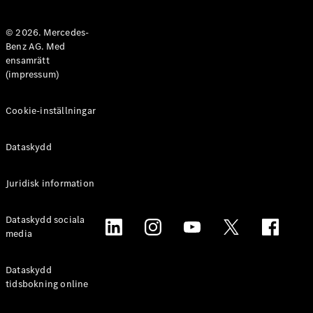
Halvkombi
© 2026. Mercedes-
Benz AG. Med
Konfigurator
ensamrätt
Mercedes-
(impressum)
Benz Online
Store
Coupé
Cookie-inställningar
Dataskydd
Juridisk information
Alla Coupé
Dataskydd sociala
CLE Coupé
media
Mercedes-
AMG GT
Coupé
Dataskydd
Mercedes-
tidsbokning online
AMG GT 4-
Dörrars