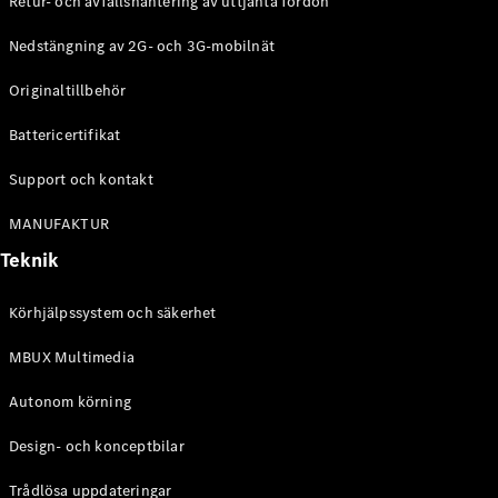
Retur- och avfallshantering av uttjänta fordon
G-
Elektrisk
Klass
Nedstängning av 2G- och 3G-mobilnät
G-Klass
Originaltillbehör
Konfigurator
Battericertifikat
Mercedes-
Benz Online
Support och kontakt
Store
Kombi
MANUFAKTUR
Teknik
Körhjälpssystem och säkerhet
MBUX Multimedia
Alla Kombi
CLA
Autonom körning
Shooting
Elektrisk
Brake
Design- och konceptbilar
C-Klass
Kombi
Trådlösa uppdateringar