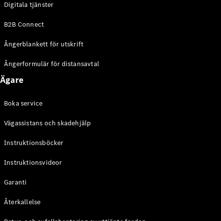
Digitala tjänster
EQE
Elektrisk
SUV
B2B Connect
EQS
Elektrisk
SUV
Ångerblankett för utskrift
Mercedes-
Maybach
Elektrisk
Ångerformulär för distansavtal
EQS SUV
Ägare
GLA
GLA
Ny
GLA
Ny
Elektrisk
Boka service
GLB
Elektrisk
GLB
Vägassistans och skadehjälp
GLC
Elektrisk
GLC
Instruktionsböcker
GLC Coupé
Instruktionsvideor
GLE
GLE Coupé
Garanti
GLS
Mercedes-
Återkallelse
Maybach
Ny
GLS