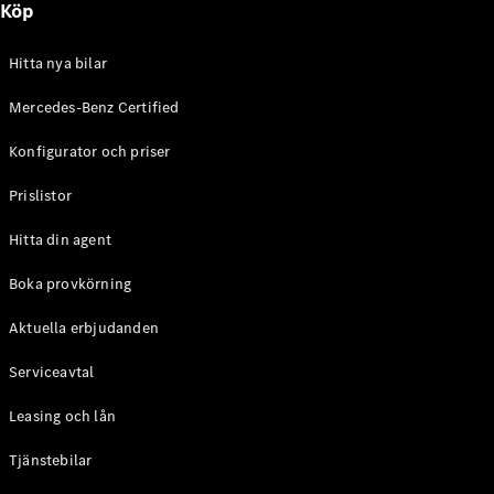
Köp
E-Klass
Sedan
S-Klass
Hitta nya bilar
Lång
Mercedes-
Mercedes-Benz Certified
Maybach S-
Konfigurator och priser
Klass
Prislistor
Konfigurator
Mercedes-
Hitta din agent
Benz Online
Store
Boka provkörning
SUV
Aktuella erbjudanden
Serviceavtal
Leasing och lån
Tjänstebilar
Alla Suvar
EQA
Elektrisk