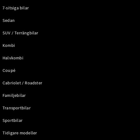
Elektriska modeller
7-sitsiga bilar
Laddhybrid modeller
Sedan
Sedan
SUV / Terrängbilar
Kombi
Halvkombi
Coupé
Alla Sedan
CLA
Elektrisk
Cabriolet / Roadster
C-Klass
Sedan
Familjebilar
C-
Klass
Elektrisk
Transportbilar
Sedan
EQE
Sportbilar
Elektrisk
Sedan
EQS
Tidigare modeller
Elektrisk
Sedan