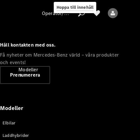
Hoppa till innehåll
Operatör/skydd av personuppgifter
Håll kontakten med oss.
Operatör/skydd
Få nyheter om Mercedes-Benz värld – våra produkter
av
och events!
personuppgifter
Modeller
Prenumerera
Modeller
Alla modeller
Elbilar
Nya modeller
Laddhybrider