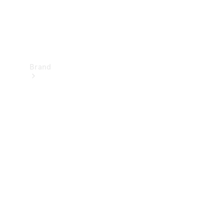
Brand
Upplev
Mercedes-
Benz