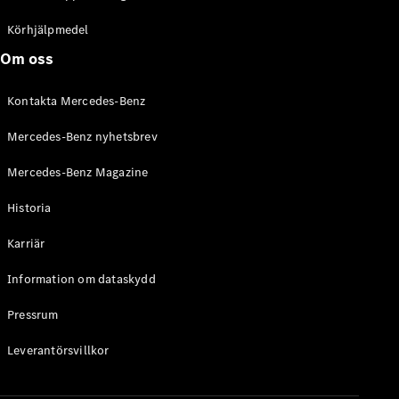
C-Klass
Kombi All-
Körhjälpmedel
Terrain
Om oss
E-Klass
Kombi
Kontakta Mercedes-Benz
E-Klass
Kombi All-
Mercedes-Benz nyhetsbrev
Terrain
Mercedes-Benz Magazine
Konfigurator
Historia
Mercedes-
Benz Online
Karriär
Store
Halvkombi
Information om dataskydd
Pressrum
Leverantörsvillkor
A-Klass