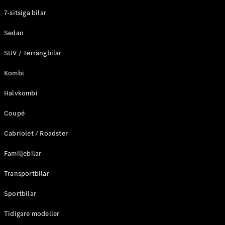
Elektriska modeller
7-sitsiga bilar
Laddhybrid modeller
Sedan
Sedan
SUV / Terrängbilar
Kombi
Halvkombi
Coupé
Alla Sedan
CLA
Elektrisk
Cabriolet / Roadster
C-Klass
Sedan
Familjebilar
C-
Klass
Elektrisk
Transportbilar
Sedan
EQE
Sportbilar
Elektrisk
Sedan
EQS
Tidigare modeller
Elektrisk
Sedan