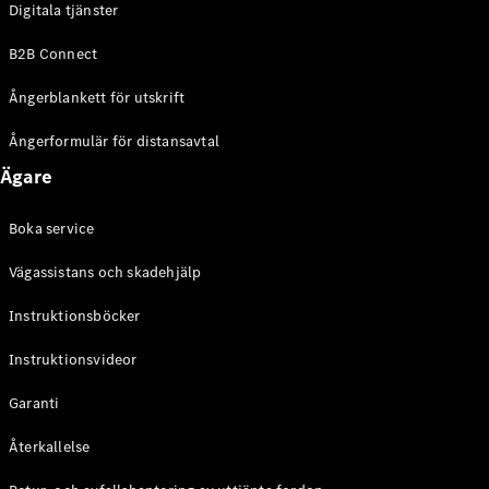
Digitala tjänster
EQE
Elektrisk
SUV
B2B Connect
EQS
Elektrisk
SUV
Ångerblankett för utskrift
Mercedes-
Maybach
Elektrisk
Ångerformulär för distansavtal
EQS SUV
Ägare
GLA
GLA
Ny
GLA
Ny
Elektrisk
Boka service
GLB
Elektrisk
GLB
Vägassistans och skadehjälp
GLC
Elektrisk
GLC
Instruktionsböcker
GLC Coupé
Instruktionsvideor
GLE
GLE Coupé
Garanti
GLS
Mercedes-
Återkallelse
Maybach
Ny
GLS