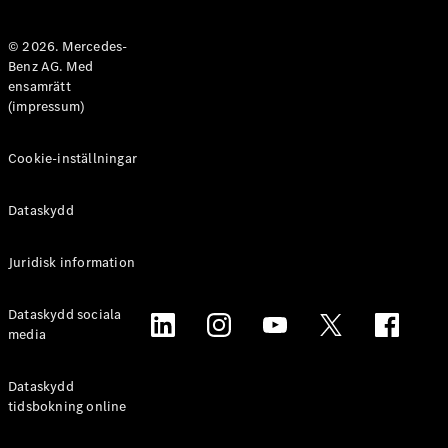
Halvkombi
© 2026. Mercedes-
Benz AG. Med
Konfigurator
ensamrätt
Mercedes-
(impressum)
Benz Online
Store
Coupé
Cookie-inställningar
Dataskydd
Juridisk information
Alla Coupé
Dataskydd sociala
CLE Coupé
media
Mercedes-
AMG GT
Coupé
Dataskydd
Mercedes-
tidsbokning online
AMG GT 4-
Dörrars