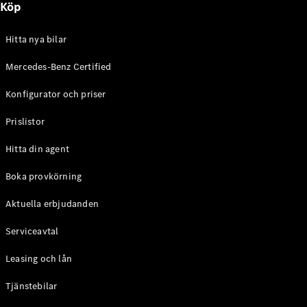
Köp
E-Klass
Sedan
S-Klass
Hitta nya bilar
Lång
Mercedes-
Mercedes-Benz Certified
Maybach S-
Konfigurator och priser
Klass
Prislistor
Konfigurator
Mercedes-
Hitta din agent
Benz Online
Store
Boka provkörning
SUV
Aktuella erbjudanden
Serviceavtal
Leasing och lån
Tjänstebilar
Alla Suvar
EQA
Elektrisk