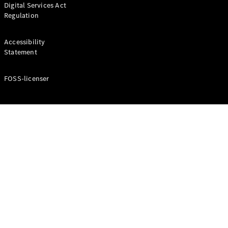
Digital Services Act
Coupé
Regulation
Mercedes-
AMG GT
Elektrisk
4-Dörrars
Accessibility
Coupé
Statement
FOSS-licenser
Konfigurator
Mercedes-
Benz Online
Store
Cabriolet / Roadster