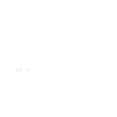
Laddningsutrustning
Collection
Bilvård
Tjänster
Alla tjänster