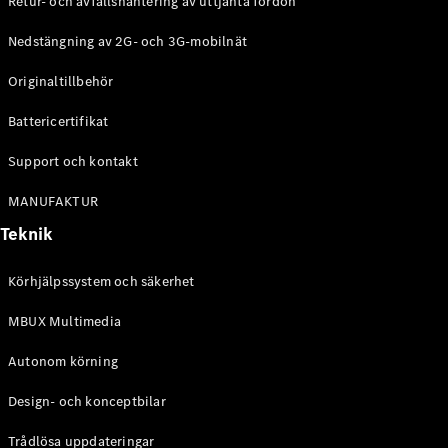
Retur- och avfallshantering av uttjänta fordon
G-
Elektrisk
Klass
Nedstängning av 2G- och 3G-mobilnät
G-Klass
Originaltillbehör
Konfigurator
Battericertifikat
Mercedes-
Benz Online
Support och kontakt
Store
Kombi
MANUFAKTUR
Teknik
Körhjälpssystem och säkerhet
MBUX Multimedia
Alla Kombi
CLA
Autonom körning
Shooting
Elektrisk
Brake
Design- och konceptbilar
C-Klass
Kombi
Trådlösa uppdateringar