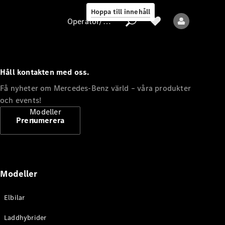
Hoppa till innehåll
Operatör/skydd av personuppgifter
Håll kontakten med oss.
Operatör/skydd
Få nyheter om Mercedes-Benz värld – våra produkter
av
och events!
personuppgifter
Modeller
Prenumerera
Modeller
Alla modeller
Elbilar
Nya modeller
Laddhybrider