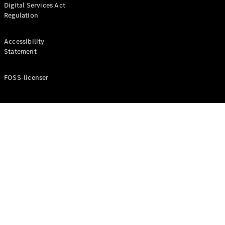
Digital Services Act
Coupé
Regulation
Mercedes-
AMG GT
Elektrisk
4-Dörrars
Accessibility
Coupé
Statement
FOSS-licenser
Konfigurator
Mercedes-
Benz Online
Store
Cabriolet / Roadster