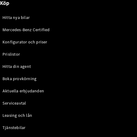
Köp
E-Klass
Sedan
S-Klass
Hitta nya bilar
Lång
Mercedes-
Mercedes-Benz Certified
Maybach S-
Konfigurator och priser
Klass
Prislistor
Konfigurator
Mercedes-
Hitta din agent
Benz Online
Store
Boka provkörning
SUV
Aktuella erbjudanden
Serviceavtal
Leasing och lån
Tjänstebilar
Alla Suvar
EQA
Elektrisk