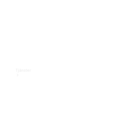
Laddningsutrustning
Collection
Bilvård
Tjänster
Alla tjänster