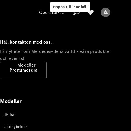
Hoppa till innehåll
Operatör/skydd av personuppgifter
Håll kontakten med oss.
Operatör/skydd
Få nyheter om Mercedes-Benz värld – våra produkter
av
och events!
personuppgifter
Modeller
Prenumerera
Modeller
Alla modeller
Elbilar
Nya modeller
Laddhybrider