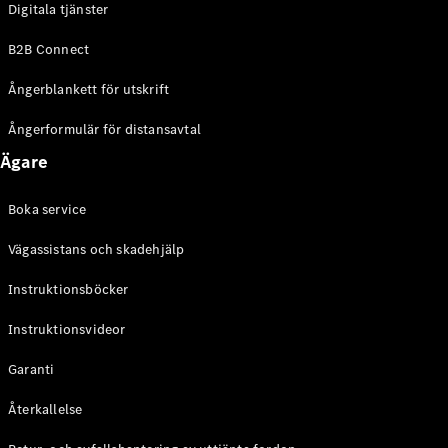
Digitala tjänster
EQE
Elektrisk
SUV
B2B Connect
EQS
Elektrisk
SUV
Ångerblankett för utskrift
Mercedes-
Maybach
Elektrisk
Ångerformulär för distansavtal
EQS SUV
Ägare
GLA
GLA
Ny
GLA
Ny
Elektrisk
Boka service
GLB
Elektrisk
GLB
Vägassistans och skadehjälp
GLC
Elektrisk
GLC
Instruktionsböcker
GLC Coupé
Instruktionsvideor
GLE
GLE Coupé
Garanti
GLS
Mercedes-
Återkallelse
Maybach
Ny
GLS