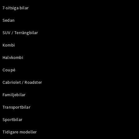
Elektriska modeller
7-sitsiga bilar
Laddhybrid modeller
Sedan
Sedan
SUV / Terrängbilar
Kombi
Halvkombi
Coupé
Alla Sedan
CLA
Elektrisk
Cabriolet / Roadster
C-Klass
Sedan
Familjebilar
C-
Klass
Elektrisk
Transportbilar
Sedan
EQE
Sportbilar
Elektrisk
Sedan
EQS
Tidigare modeller
Elektrisk
Sedan