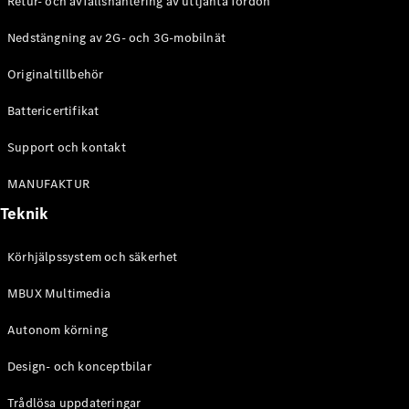
Retur- och avfallshantering av uttjänta fordon
G-
Elektrisk
Klass
Nedstängning av 2G- och 3G-mobilnät
G-Klass
Originaltillbehör
Konfigurator
Battericertifikat
Mercedes-
Benz Online
Support och kontakt
Store
Kombi
MANUFAKTUR
Teknik
Körhjälpssystem och säkerhet
MBUX Multimedia
Alla Kombi
CLA
Autonom körning
Shooting
Elektrisk
Brake
Design- och konceptbilar
C-Klass
Kombi
Trådlösa uppdateringar