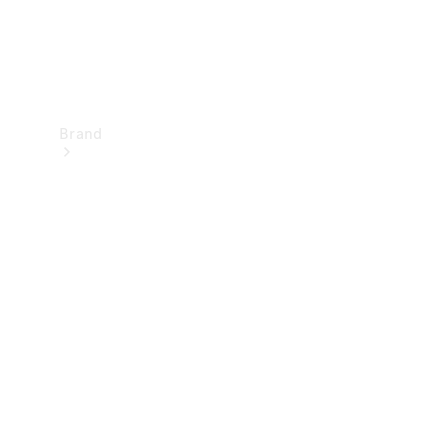
Brand
Upplev
Mercedes-
Benz