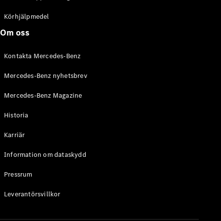
C-Klass
Kombi All-
Körhjälpmedel
Terrain
Om oss
E-Klass
Kombi
Kontakta Mercedes-Benz
E-Klass
Kombi All-
Mercedes-Benz nyhetsbrev
Terrain
Mercedes-Benz Magazine
Konfigurator
Historia
Mercedes-
Benz Online
Karriär
Store
Halvkombi
Information om dataskydd
Pressrum
Leverantörsvillkor
A-Klass