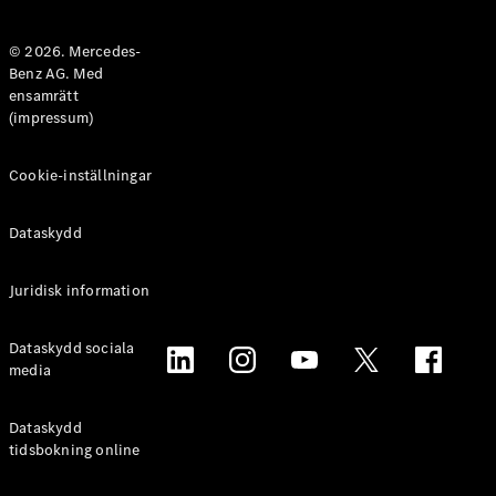
Halvkombi
© 2026. Mercedes-
Benz AG. Med
Konfigurator
ensamrätt
Mercedes-
(impressum)
Benz Online
Store
Coupé
Cookie-inställningar
Dataskydd
Juridisk information
Alla Coupé
Dataskydd sociala
CLE Coupé
media
Mercedes-
AMG GT
Coupé
Dataskydd
Mercedes-
tidsbokning online
AMG GT 4-
Dörrars