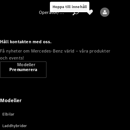
Hoppa till innehåll
Operatör/skydd av personuppgifter
Håll kontakten med oss.
Operatör/skydd
Få nyheter om Mercedes-Benz värld – våra produkter
av
och events!
personuppgifter
Modeller
Prenumerera
Modeller
Alla modeller
Elbilar
Nya modeller
Laddhybrider