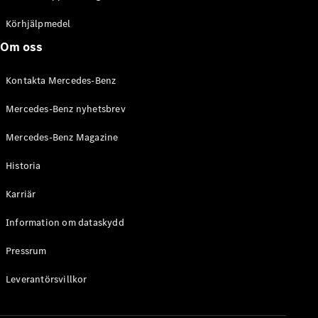
C-Klass
Kombi All-
Körhjälpmedel
Terrain
Om oss
E-Klass
Kombi
Kontakta Mercedes-Benz
E-Klass
Kombi All-
Mercedes-Benz nyhetsbrev
Terrain
Mercedes-Benz Magazine
Konfigurator
Historia
Mercedes-
Benz Online
Karriär
Store
Halvkombi
Information om dataskydd
Pressrum
Leverantörsvillkor
A-Klass