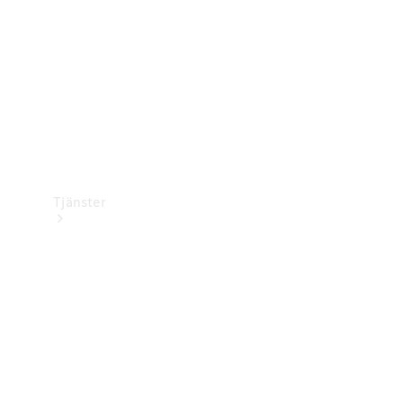
Bilvård
Tjänster
Alla tjänster
Laddningslösningar