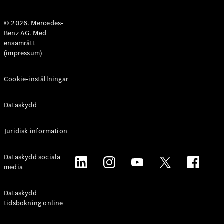
Halvkombi
© 2026. Mercedes-
Benz AG. Med
Konfigurator
ensamrätt
Mercedes-
(impressum)
Benz Online
Store
Coupé
Cookie-inställningar
Dataskydd
Juridisk information
Alla Coupé
Dataskydd sociala
CLE Coupé
media
Mercedes-
AMG GT
Coupé
Dataskydd
Mercedes-
tidsbokning online
AMG GT 4-
Dörrars