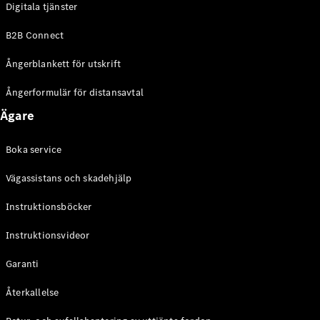
Digitala tjänster
EQE
Elektrisk
SUV
B2B Connect
EQS
Elektrisk
SUV
Ångerblankett för utskrift
Mercedes-
Maybach
Elektrisk
Ångerformulär för distansavtal
EQS SUV
Ägare
GLA
GLA
Ny
GLA
Ny
Elektrisk
Boka service
GLB
Elektrisk
GLB
Vägassistans och skadehjälp
GLC
Elektrisk
GLC
Instruktionsböcker
GLC Coupé
Instruktionsvideor
GLE
GLE Coupé
Garanti
GLS
Mercedes-
Återkallelse
Maybach
Ny
GLS