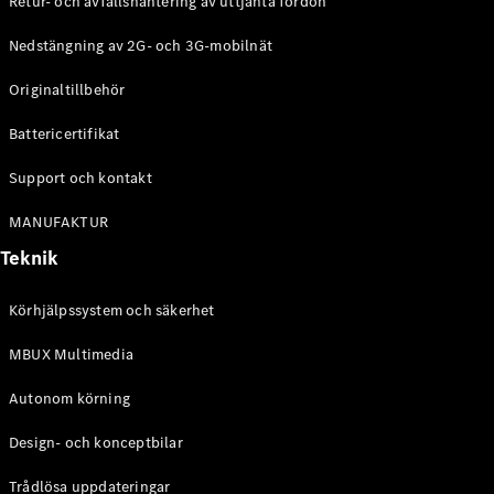
Retur- och avfallshantering av uttjänta fordon
G-
Elektrisk
Klass
Nedstängning av 2G- och 3G-mobilnät
G-Klass
Originaltillbehör
Konfigurator
Battericertifikat
Mercedes-
Benz Online
Support och kontakt
Store
Kombi
MANUFAKTUR
Teknik
Körhjälpssystem och säkerhet
MBUX Multimedia
Alla Kombi
CLA
Autonom körning
Shooting
Elektrisk
Brake
Design- och konceptbilar
C-Klass
Kombi
Trådlösa uppdateringar