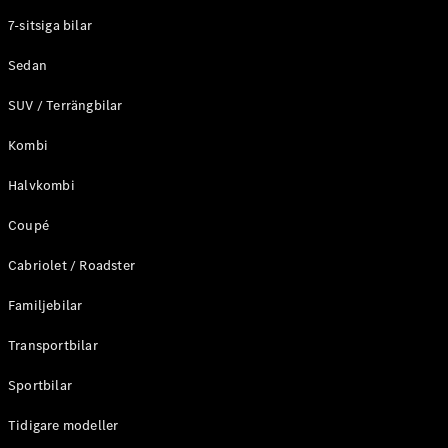
Elektriska modeller
7-sitsiga bilar
Laddhybrid modeller
Sedan
Sedan
SUV / Terrängbilar
Kombi
Halvkombi
Coupé
Alla Sedan
CLA
Elektrisk
Cabriolet / Roadster
C-Klass
Sedan
Familjebilar
C-
Klass
Elektrisk
Transportbilar
Sedan
EQE
Sportbilar
Elektrisk
Sedan
EQS
Tidigare modeller
Elektrisk
Sedan