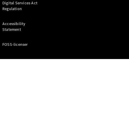
Digital Services Act
Coupé
Regulation
Mercedes-
AMG GT
Elektrisk
4-Dörrars
Accessibility
Coupé
Statement
FOSS-licenser
Konfigurator
Mercedes-
Benz Online
Store
Cabriolet / Roadster