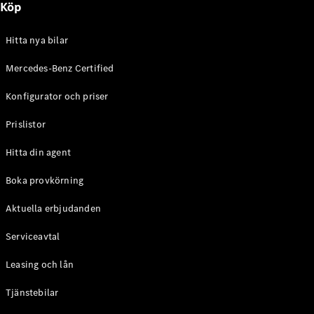
Köp
E-Klass
Sedan
S-Klass
Hitta nya bilar
Lång
Mercedes-
Mercedes-Benz Certified
Maybach S-
Konfigurator och priser
Klass
Prislistor
Konfigurator
Mercedes-
Hitta din agent
Benz Online
Store
Boka provkörning
SUV
Aktuella erbjudanden
Serviceavtal
Leasing och lån
Tjänstebilar
Alla Suvar
EQA
Elektrisk