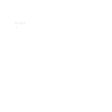
Brand
Upplev
Mercedes-
Benz