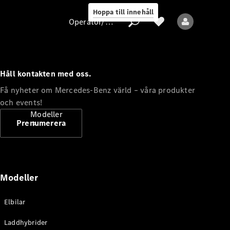
Hoppa till innehåll
Operatör/skydd av personuppgifter
Håll kontakten med oss.
Operatör/skydd
Få nyheter om Mercedes-Benz värld – våra produkter
av
och events!
personuppgifter
Modeller
Prenumerera
Modeller
Alla modeller
Elbilar
Nya modeller
Laddhybrider