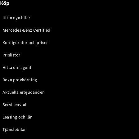
Köp
E-Klass
Sedan
S-Klass
Hitta nya bilar
Lång
Mercedes-
Mercedes-Benz Certified
Maybach S-
Konfigurator och priser
Klass
Prislistor
Konfigurator
Mercedes-
Hitta din agent
Benz Online
Store
Boka provkörning
SUV
Aktuella erbjudanden
Serviceavtal
Leasing och lån
Tjänstebilar
Alla Suvar
EQA
Elektrisk