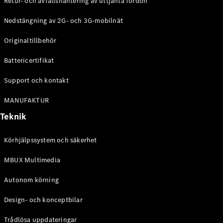
Retur- och avfallshantering av uttjänta fordon
G-
Elektrisk
Klass
Nedstängning av 2G- och 3G-mobilnät
G-Klass
Originaltillbehör
Konfigurator
Battericertifikat
Mercedes-
Benz Online
Support och kontakt
Store
Kombi
MANUFAKTUR
Teknik
Körhjälpssystem och säkerhet
MBUX Multimedia
Alla Kombi
CLA
Autonom körning
Shooting
Elektrisk
Brake
Design- och konceptbilar
C-Klass
Kombi
Trådlösa uppdateringar