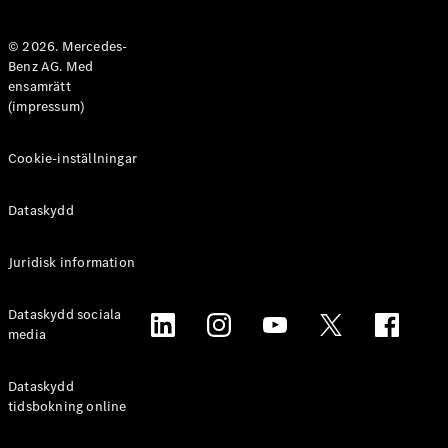
Halvkombi
© 2026. Mercedes-
Benz AG. Med
Konfigurator
ensamrätt
Mercedes-
(impressum)
Benz Online
Store
Coupé
Cookie-inställningar
Dataskydd
Juridisk information
Alla Coupé
Dataskydd sociala
CLE Coupé
media
Mercedes-
AMG GT
Coupé
Dataskydd
Mercedes-
tidsbokning online
AMG GT 4-
Dörrars