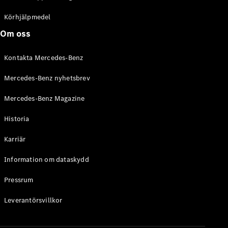
C-Klass
Kombi All-
Körhjälpmedel
Terrain
Om oss
E-Klass
Kombi
Kontakta Mercedes-Benz
E-Klass
Kombi All-
Mercedes-Benz nyhetsbrev
Terrain
Mercedes-Benz Magazine
Konfigurator
Historia
Mercedes-
Benz Online
Karriär
Store
Halvkombi
Information om dataskydd
Pressrum
Leverantörsvillkor
A-Klass