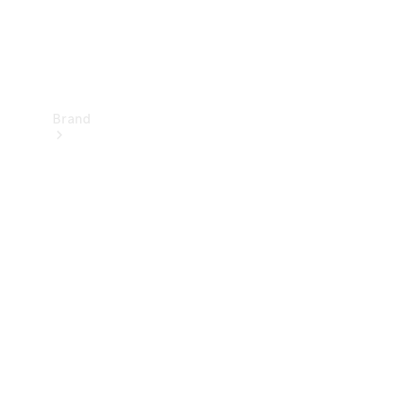
Brand
Upplev
Mercedes-
Benz