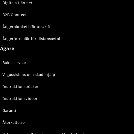
Digitala tjänster
EQE
Elektrisk
SUV
B2B Connect
EQS
Elektrisk
SUV
Ångerblankett för utskrift
Mercedes-
Maybach
Elektrisk
Ångerformulär för distansavtal
EQS SUV
Ägare
GLA
GLA
Ny
GLA
Ny
Elektrisk
Boka service
GLB
Elektrisk
GLB
Vägassistans och skadehjälp
GLC
Elektrisk
GLC
Instruktionsböcker
GLC Coupé
Instruktionsvideor
GLE
GLE Coupé
Garanti
GLS
Mercedes-
Återkallelse
Maybach
Ny
GLS