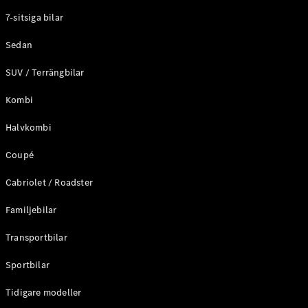
Elektriska modeller
7-sitsiga bilar
Laddhybrid modeller
Sedan
Sedan
SUV / Terrängbilar
Kombi
Halvkombi
Coupé
Alla Sedan
CLA
Elektrisk
Cabriolet / Roadster
C-Klass
Sedan
Familjebilar
C-
Klass
Elektrisk
Transportbilar
Sedan
EQE
Sportbilar
Elektrisk
Sedan
EQS
Tidigare modeller
Elektrisk
Sedan