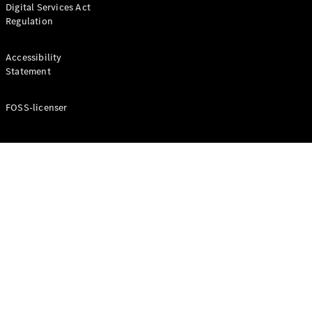
Digital Services Act
Coupé
Regulation
Mercedes-
AMG GT
Elektrisk
4-Dörrars
Accessibility
Coupé
Statement
FOSS-licenser
Konfigurator
Mercedes-
Benz Online
Store
Cabriolet / Roadster