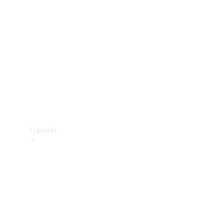
Laddningsutrustning
Collection
Bilvård
Tjänster
Alla tjänster