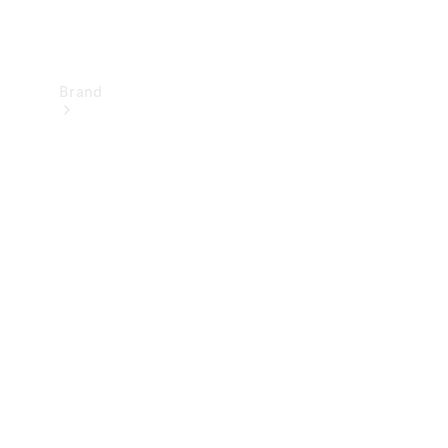
Brand
Upplev
Mercedes-
Benz