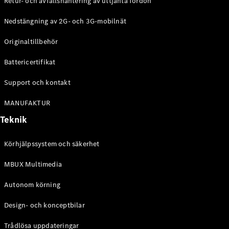
Retur- och avfallshantering av uttjänta fordon
G-
Elektrisk
Klass
Nedstängning av 2G- och 3G-mobilnät
G-Klass
Originaltillbehör
Konfigurator
Battericertifikat
Mercedes-
Benz Online
Support och kontakt
Store
Kombi
MANUFAKTUR
Teknik
Körhjälpssystem och säkerhet
MBUX Multimedia
Alla Kombi
CLA
Autonom körning
Shooting
Elektrisk
Brake
Design- och konceptbilar
C-Klass
Kombi
Trådlösa uppdateringar