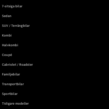
Elektriska modeller
7-sitsiga bilar
Laddhybrid modeller
Sedan
Sedan
SUV / Terrängbilar
Kombi
Halvkombi
Coupé
Alla Sedan
CLA
Elektrisk
Cabriolet / Roadster
C-Klass
Sedan
Familjebilar
C-
Klass
Elektrisk
Transportbilar
Sedan
EQE
Sportbilar
Elektrisk
Sedan
EQS
Tidigare modeller
Elektrisk
Sedan