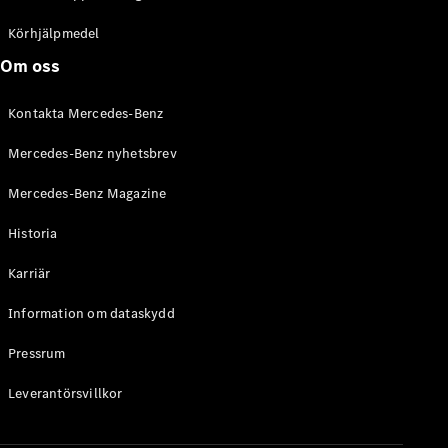
C-Klass
Kombi All-
Körhjälpmedel
Terrain
Om oss
E-Klass
Kombi
Kontakta Mercedes-Benz
E-Klass
Kombi All-
Mercedes-Benz nyhetsbrev
Terrain
Mercedes-Benz Magazine
Konfigurator
Historia
Mercedes-
Benz Online
Karriär
Store
Halvkombi
Information om dataskydd
Pressrum
Leverantörsvillkor
A-Klass