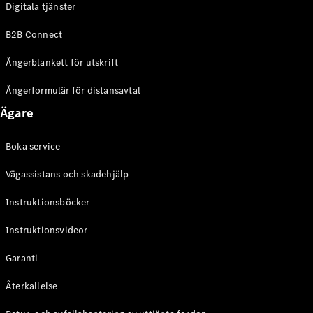
Digitala tjänster
EQE
Elektrisk
SUV
B2B Connect
EQS
Elektrisk
SUV
Ångerblankett för utskrift
Mercedes-
Maybach
Elektrisk
Ångerformulär för distansavtal
EQS SUV
Ägare
GLA
GLA
Ny
GLA
Ny
Elektrisk
Boka service
GLB
Elektrisk
GLB
Vägassistans och skadehjälp
GLC
Elektrisk
GLC
Instruktionsböcker
GLC Coupé
Instruktionsvideor
GLE
GLE Coupé
Garanti
GLS
Mercedes-
Återkallelse
Maybach
Ny
GLS