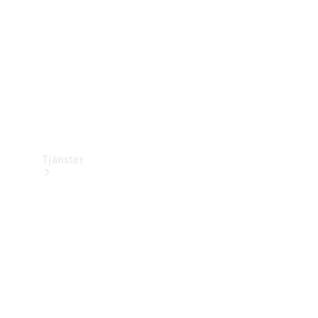
Bilvård
Tjänster
Alla tjänster
Laddningslösningar