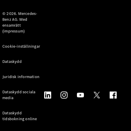
Halvkombi
© 2026. Mercedes-
Benz AG. Med
Konfigurator
ensamrätt
Mercedes-
(impressum)
Benz Online
Store
Coupé
Cookie-inställningar
Dataskydd
Juridisk information
Alla Coupé
Dataskydd sociala
CLE Coupé
media
Mercedes-
AMG GT
Coupé
Dataskydd
Mercedes-
tidsbokning online
AMG GT 4-
Dörrars