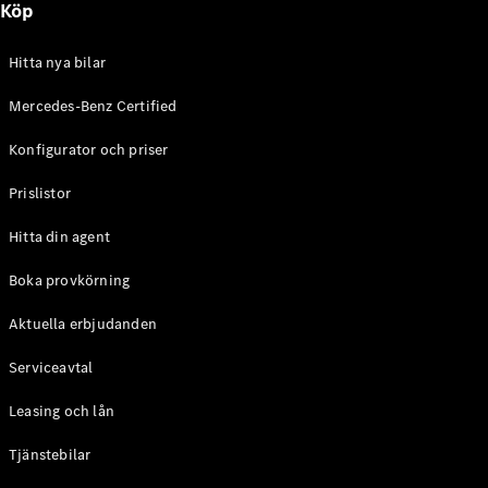
Köp
E-Klass
Sedan
S-Klass
Hitta nya bilar
Lång
Mercedes-
Mercedes-Benz Certified
Maybach S-
Konfigurator och priser
Klass
Prislistor
Konfigurator
Mercedes-
Hitta din agent
Benz Online
Store
Boka provkörning
SUV
Aktuella erbjudanden
Serviceavtal
Leasing och lån
Tjänstebilar
Alla Suvar
EQA
Elektrisk