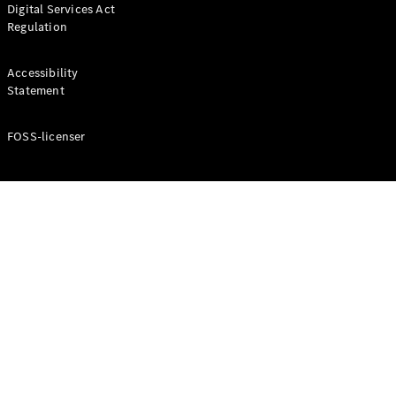
Digital Services Act
Coupé
Regulation
Mercedes-
AMG GT
Elektrisk
4-Dörrars
Accessibility
Coupé
Statement
FOSS-licenser
Konfigurator
Mercedes-
Benz Online
Store
Cabriolet / Roadster