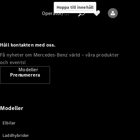
Hoppa till innehåll
Operatör/skydd av personuppgifter
Håll kontakten med oss.
Operatör/skydd
Få nyheter om Mercedes-Benz värld – våra produkter
av
och events!
personuppgifter
Modeller
Prenumerera
Modeller
Alla modeller
Elbilar
Nya modeller
Laddhybrider