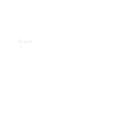
Brand
Upplev
Mercedes-
Benz