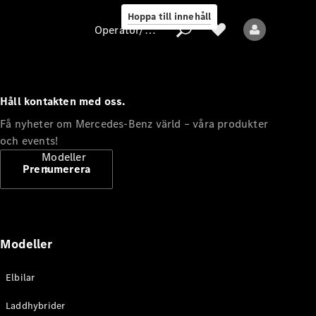
Hoppa till innehåll
Operatör/skydd av personuppgifter
Håll kontakten med oss.
Operatör/skydd
Få nyheter om Mercedes-Benz värld – våra produkter
av
och events!
personuppgifter
Modeller
Prenumerera
Modeller
Alla modeller
Elbilar
Nya modeller
Laddhybrider