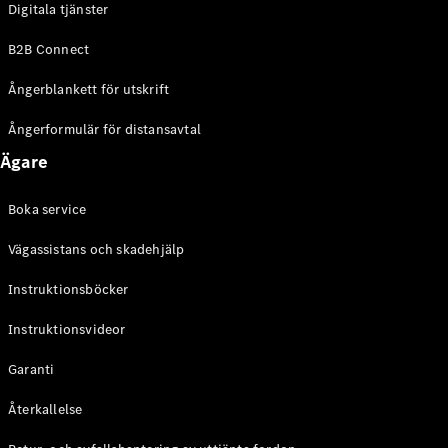
Digitala tjänster
EQE
Elektrisk
SUV
B2B Connect
EQS
Elektrisk
SUV
Ångerblankett för utskrift
Mercedes-
Maybach
Elektrisk
Ångerformulär för distansavtal
EQS SUV
Ägare
GLA
GLA
Ny
GLA
Ny
Elektrisk
Boka service
GLB
Elektrisk
GLB
Vägassistans och skadehjälp
GLC
Elektrisk
GLC
Instruktionsböcker
GLC Coupé
Instruktionsvideor
GLE
GLE Coupé
Garanti
GLS
Mercedes-
Återkallelse
Maybach
Ny
GLS