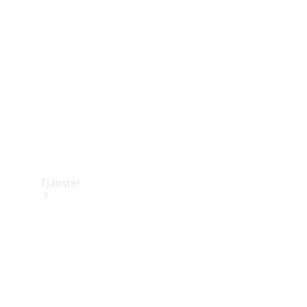
Laddningsutrustning
Collection
Bilvård
Tjänster
Alla tjänster