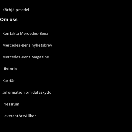
C-Klass
Kombi All-
Körhjälpmedel
Terrain
Om oss
E-Klass
Kombi
Kontakta Mercedes-Benz
E-Klass
Kombi All-
Mercedes-Benz nyhetsbrev
Terrain
Mercedes-Benz Magazine
Konfigurator
Historia
Mercedes-
Benz Online
Karriär
Store
Halvkombi
Information om dataskydd
Pressrum
Leverantörsvillkor
A-Klass