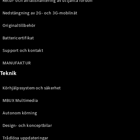
Retur- och avfallshantering av uttjänta fordon
G-
Elektrisk
Klass
Nedstängning av 2G- och 3G-mobilnät
G-Klass
Originaltillbehör
Konfigurator
Battericertifikat
Mercedes-
Benz Online
Support och kontakt
Store
Kombi
MANUFAKTUR
Teknik
Körhjälpssystem och säkerhet
MBUX Multimedia
Alla Kombi
CLA
Autonom körning
Shooting
Elektrisk
Brake
Design- och konceptbilar
C-Klass
Kombi
Trådlösa uppdateringar