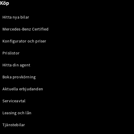
Köp
E-Klass
Sedan
S-Klass
Hitta nya bilar
Lång
Mercedes-
Mercedes-Benz Certified
Maybach S-
Konfigurator och priser
Klass
Prislistor
Konfigurator
Mercedes-
Hitta din agent
Benz Online
Store
Boka provkörning
SUV
Aktuella erbjudanden
Serviceavtal
Leasing och lån
Tjänstebilar
Alla Suvar
EQA
Elektrisk