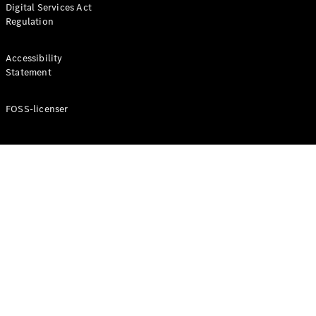
Digital Services Act
Coupé
Regulation
Mercedes-
AMG GT
Elektrisk
4-Dörrars
Accessibility
Coupé
Statement
FOSS-licenser
Konfigurator
Mercedes-
Benz Online
Store
Cabriolet / Roadster