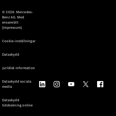
Halvkombi
© 2026. Mercedes-
Benz AG. Med
Konfigurator
ensamrätt
Mercedes-
(impressum)
Benz Online
Store
Coupé
Cookie-inställningar
Dataskydd
Juridisk information
Alla Coupé
Dataskydd sociala
CLE Coupé
media
Mercedes-
AMG GT
Coupé
Dataskydd
Mercedes-
tidsbokning online
AMG GT 4-
Dörrars