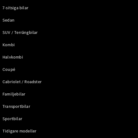
Elektriska modeller
7-sitsiga bilar
Laddhybrid modeller
Sedan
Sedan
SUV / Terrängbilar
Kombi
Halvkombi
Coupé
Alla Sedan
CLA
Elektrisk
Cabriolet / Roadster
C-Klass
Sedan
Familjebilar
C-
Klass
Elektrisk
Transportbilar
Sedan
EQE
Sportbilar
Elektrisk
Sedan
EQS
Tidigare modeller
Elektrisk
Sedan