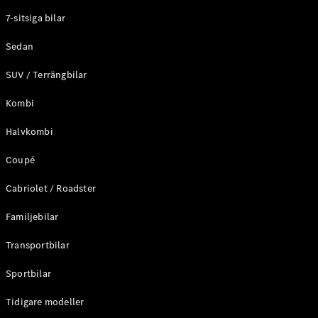
Elektriska modeller
7-sitsiga bilar
Laddhybrid modeller
Sedan
Sedan
SUV / Terrängbilar
Kombi
Halvkombi
Coupé
Alla Sedan
CLA
Elektrisk
Cabriolet / Roadster
C-Klass
Sedan
Familjebilar
C-
Klass
Elektrisk
Transportbilar
Sedan
EQE
Sportbilar
Elektrisk
Sedan
EQS
Tidigare modeller
Elektrisk
Sedan