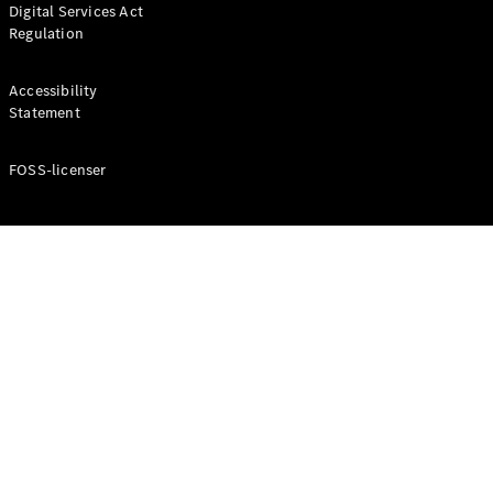
Digital Services Act
Coupé
Regulation
Mercedes-
AMG GT
Elektrisk
4-Dörrars
Accessibility
Coupé
Statement
FOSS-licenser
Konfigurator
Mercedes-
Benz Online
Store
Cabriolet / Roadster