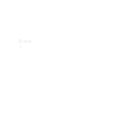
Brand
Upplev
Mercedes-
Benz