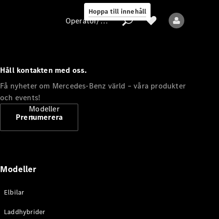
Hoppa till innehåll
Operatör/skydd av personuppgifter
Håll kontakten med oss.
Operatör/skydd
Få nyheter om Mercedes-Benz värld – våra produkter
av
och events!
personuppgifter
Modeller
Prenumerera
Modeller
Alla modeller
Elbilar
Nya modeller
Laddhybrider