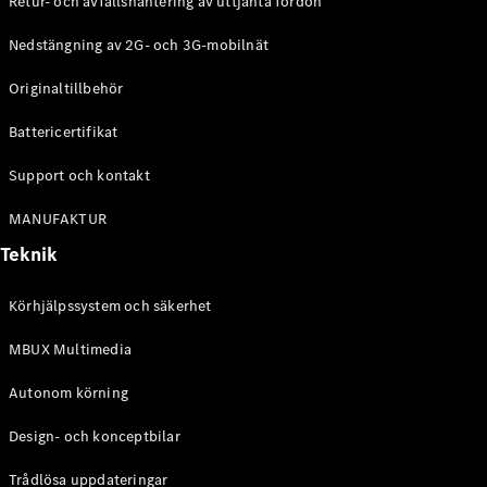
Retur- och avfallshantering av uttjänta fordon
G-
Elektrisk
Klass
Nedstängning av 2G- och 3G-mobilnät
G-Klass
Originaltillbehör
Konfigurator
Battericertifikat
Mercedes-
Benz Online
Support och kontakt
Store
Kombi
MANUFAKTUR
Teknik
Körhjälpssystem och säkerhet
MBUX Multimedia
Alla Kombi
CLA
Autonom körning
Shooting
Elektrisk
Brake
Design- och konceptbilar
C-Klass
Kombi
Trådlösa uppdateringar