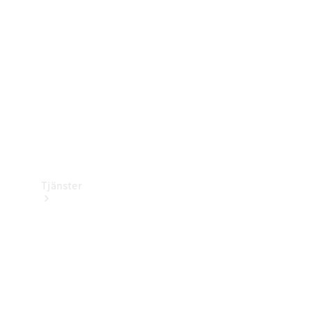
Laddningsutrustning
Collection
Bilvård
Tjänster
Alla tjänster