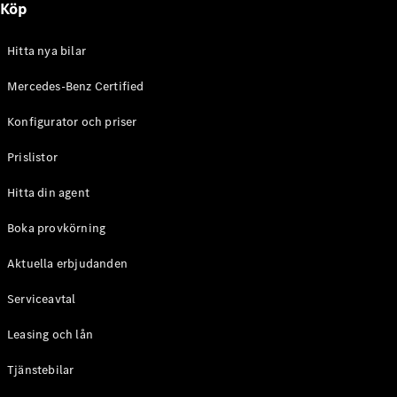
Köp
E-Klass
Sedan
S-Klass
Hitta nya bilar
Lång
Mercedes-
Mercedes-Benz Certified
Maybach S-
Konfigurator och priser
Klass
Prislistor
Konfigurator
Mercedes-
Hitta din agent
Benz Online
Store
Boka provkörning
SUV
Aktuella erbjudanden
Serviceavtal
Leasing och lån
Tjänstebilar
Alla Suvar
EQA
Elektrisk