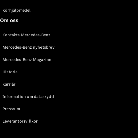
C-Klass
Kombi All-
Körhjälpmedel
Terrain
Om oss
E-Klass
Kombi
Kontakta Mercedes-Benz
E-Klass
Kombi All-
Mercedes-Benz nyhetsbrev
Terrain
Mercedes-Benz Magazine
Konfigurator
Historia
Mercedes-
Benz Online
Karriär
Store
Halvkombi
Information om dataskydd
Pressrum
Leverantörsvillkor
A-Klass