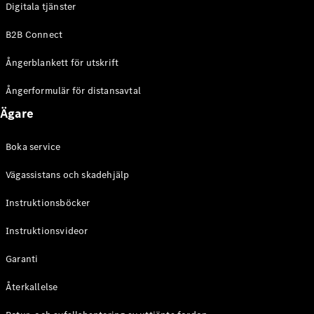
Digitala tjänster
EQE
Elektrisk
SUV
B2B Connect
EQS
Elektrisk
SUV
Ångerblankett för utskrift
Mercedes-
Maybach
Elektrisk
Ångerformulär för distansavtal
EQS SUV
Ägare
GLA
GLA
Ny
GLA
Ny
Elektrisk
Boka service
GLB
Elektrisk
GLB
Vägassistans och skadehjälp
GLC
Elektrisk
GLC
Instruktionsböcker
GLC Coupé
Instruktionsvideor
GLE
GLE Coupé
Garanti
GLS
Mercedes-
Återkallelse
Maybach
Ny
GLS