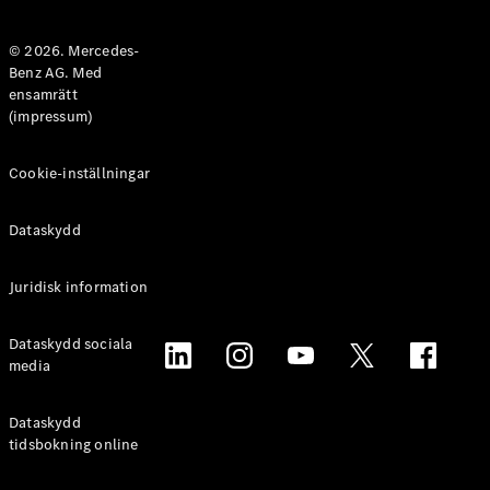
Halvkombi
© 2026. Mercedes-
Benz AG. Med
Konfigurator
ensamrätt
Mercedes-
(impressum)
Benz Online
Store
Coupé
Cookie-inställningar
Dataskydd
Juridisk information
Alla Coupé
Dataskydd sociala
CLE Coupé
media
Mercedes-
AMG GT
Coupé
Dataskydd
Mercedes-
tidsbokning online
AMG GT 4-
Dörrars