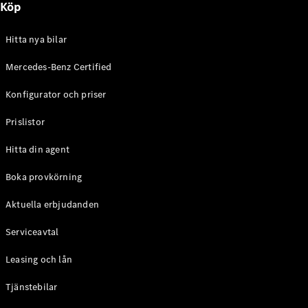
Köp
E-Klass
Sedan
S-Klass
Hitta nya bilar
Lång
Mercedes-
Mercedes-Benz Certified
Maybach S-
Konfigurator och priser
Klass
Prislistor
Konfigurator
Mercedes-
Hitta din agent
Benz Online
Store
Boka provkörning
SUV
Aktuella erbjudanden
Serviceavtal
Leasing och lån
Tjänstebilar
Alla Suvar
EQA
Elektrisk