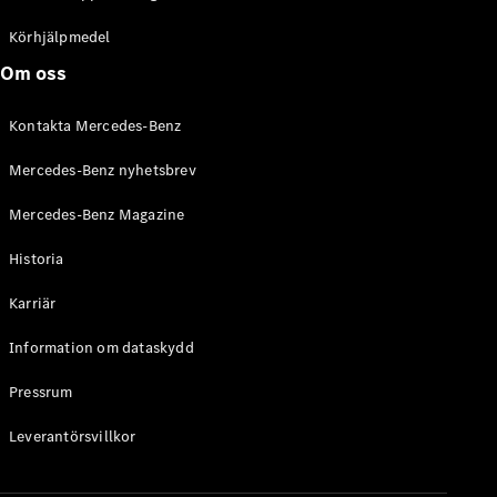
C-Klass
Kombi All-
Körhjälpmedel
Terrain
Om oss
E-Klass
Kombi
Kontakta Mercedes-Benz
E-Klass
Kombi All-
Mercedes-Benz nyhetsbrev
Terrain
Mercedes-Benz Magazine
Konfigurator
Historia
Mercedes-
Benz Online
Karriär
Store
Halvkombi
Information om dataskydd
Pressrum
Leverantörsvillkor
A-Klass