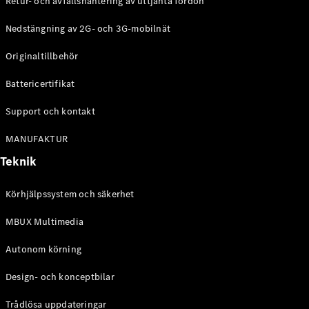
Retur- och avfallshantering av uttjänta fordon
G-
Elektrisk
Klass
Nedstängning av 2G- och 3G-mobilnät
G-Klass
Originaltillbehör
Konfigurator
Battericertifikat
Mercedes-
Benz Online
Support och kontakt
Store
Kombi
MANUFAKTUR
Teknik
Körhjälpssystem och säkerhet
MBUX Multimedia
Alla Kombi
CLA
Autonom körning
Shooting
Elektrisk
Brake
Design- och konceptbilar
C-Klass
Kombi
Trådlösa uppdateringar