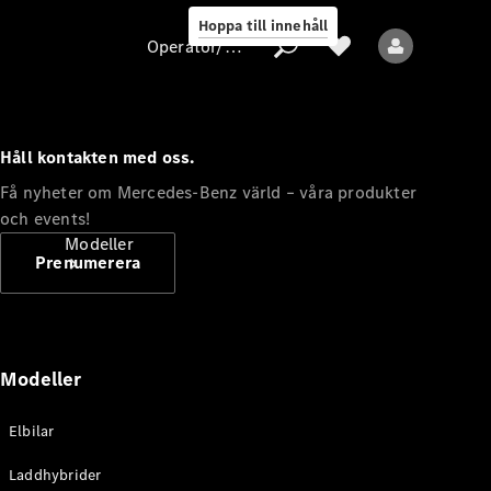
Hoppa till innehåll
Operatör/skydd av personuppgifter
Håll kontakten med oss.
Operatör/skydd
Få nyheter om Mercedes-Benz värld – våra produkter
av
och events!
personuppgifter
Modeller
Prenumerera
Modeller
Alla modeller
Elbilar
Nya modeller
Laddhybrider