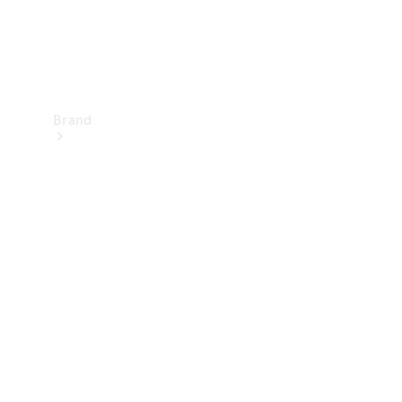
Brand
Upplev
Mercedes-
Benz