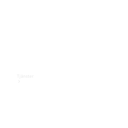
Laddningsutrustning
Collection
Bilvård
Tjänster
Alla tjänster