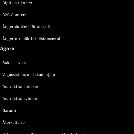
Digitala tjänster
EQE
Elektrisk
SUV
B2B Connect
EQS
Elektrisk
SUV
Ångerblankett för utskrift
Mercedes-
Maybach
Elektrisk
Ångerformulär för distansavtal
EQS SUV
Ägare
GLA
GLA
Ny
GLA
Ny
Elektrisk
Boka service
GLB
Elektrisk
GLB
Vägassistans och skadehjälp
GLC
Elektrisk
GLC
Instruktionsböcker
GLC Coupé
Instruktionsvideor
GLE
GLE Coupé
Garanti
GLS
Mercedes-
Återkallelse
Maybach
Ny
GLS