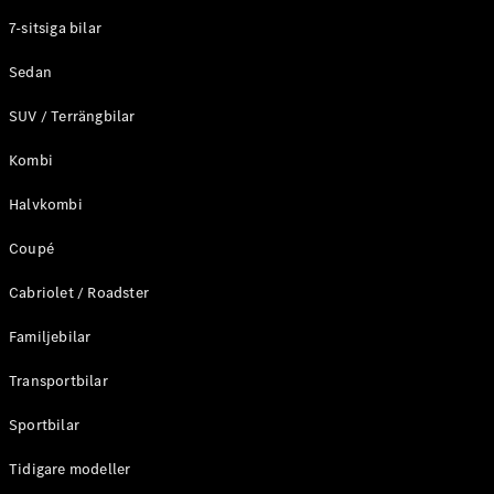
Elektriska modeller
7-sitsiga bilar
Laddhybrid modeller
Sedan
Sedan
SUV / Terrängbilar
Kombi
Halvkombi
Coupé
Alla Sedan
CLA
Elektrisk
Cabriolet / Roadster
C-Klass
Sedan
Familjebilar
C-
Klass
Elektrisk
Transportbilar
Sedan
EQE
Sportbilar
Elektrisk
Sedan
EQS
Tidigare modeller
Elektrisk
Sedan