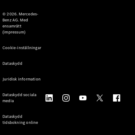
Halvkombi
© 2026. Mercedes-
Benz AG. Med
Konfigurator
ensamrätt
Mercedes-
(impressum)
Benz Online
Store
Coupé
Cookie-inställningar
Dataskydd
Juridisk information
Alla Coupé
Dataskydd sociala
CLE Coupé
media
Mercedes-
AMG GT
Coupé
Dataskydd
Mercedes-
tidsbokning online
AMG GT 4-
Dörrars