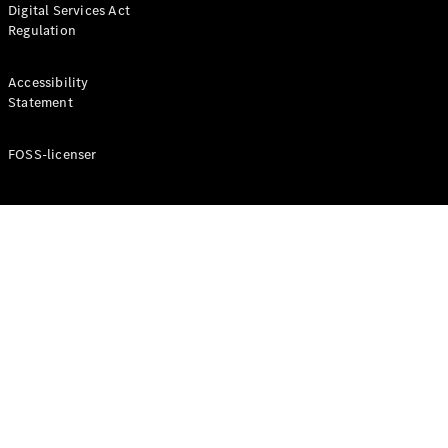
Digital Services Act
Coupé
Regulation
Mercedes-
AMG GT
Elektrisk
4-Dörrars
Accessibility
Coupé
Statement
FOSS-licenser
Konfigurator
Mercedes-
Benz Online
Store
Cabriolet / Roadster