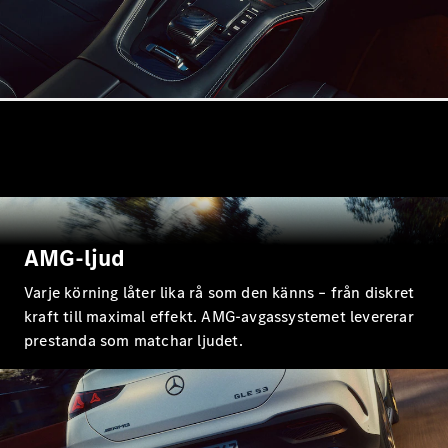
Elektrisk
Klass
G-Klass
Konfigurator
Mercedes-
Benz Online
Store
Kombi
AMG-ljud
Varje körning låter lika rå som den känns – från diskret
kraft till maximal effekt. AMG-avgassystemet levererar
Alla Kombi
CLA
prestanda som matchar ljudet.
Shooting
Elektrisk
Brake
C-Klass
Kombi
C-Klass