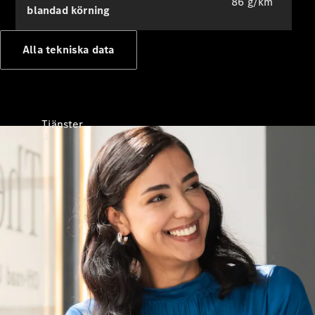
86 g/km
blandad körning
Alla tekniska data
Tjänster
Alla tjänster
Laddningslösningar
Boka
service