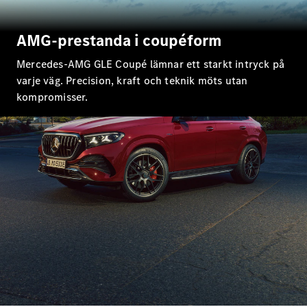
E-Klass
Sedan
S-Klass
AMG-prestanda i coupéform
Lång
Mercedes-
Mercedes-AMG GLE Coupé lämnar ett starkt intryck på
Maybach S-
varje väg. Precision, kraft och teknik möts utan
Klass
kompromisser.
Konfigurator
Mercedes-
Benz Online
Store
SUV
Alla Suvar
EQA
Elektrisk