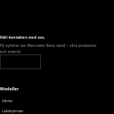
Karriär
Mercedes-
Benz
nyhetsbrev
Mercedes-
Benz
Magazine
Håll kontakten med oss.
Få nyheter om Mercedes-Benz värld – våra produkter
och events!
Prenumerera
Modeller
Elbilar
Laddhybrider