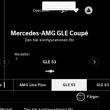
Hoppa till innehåll
Operatör/skydd av personuppgifter
Mercedes-AMG GLE Coupé
Operatör/skydd
Den här konfigurationen för
av
personuppgifter
Modeller
GLE 53
s
AMG Line Plus
GLE 53
GLE 63
Alla modeller
Färger
Nya modeller
Modell
Den här konfigurationen för