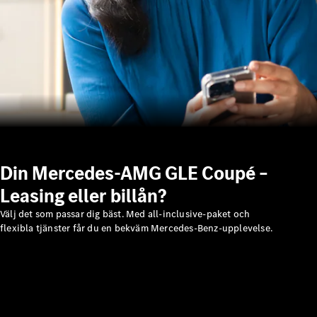
Service och
reparation
Vägassistans
och
skadehjälp
Försäkring
Mercedes-
Benz Apps
Instruktionsböcker
Din Mercedes-AMG GLE Coupé –
Support
Leasing eller billån?
och kontakt
Välj det som passar dig bäst. Med all-inclusive-paket och
flexibla tjänster får du en bekväm Mercedes-Benz-upplevelse.