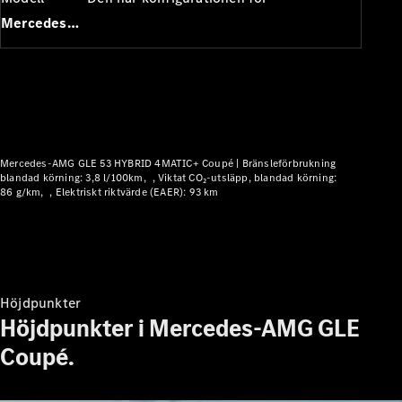
Elektriska modeller
Laddhybrid modeller
Mercedes-AMG GLE Coupé
Sedan
Mercedes-AMG GLE 53 HYBRID 4MATIC+ Coupé |
Bränsleförbrukning
blandad körning: 3,8 l/100km
Viktat CO₂-utsläpp, blandad körning:
86 g/km
Elektriskt riktvärde (EAER): 93 km
Alla Sedan
CLA
Elektrisk
C-Klass
Sedan
C-
Klass
Elektrisk
Höjdpunkter
Sedan
Höjdpunkter i Mercedes-AMG GLE
EQE
Elektrisk
Sedan
Coupé.
EQS
Elektrisk
Sedan