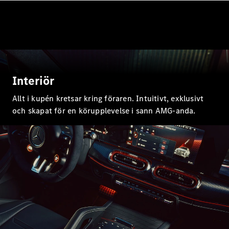
EQE
Elektrisk
SUV
EQS
Elektrisk
SUV
Mercedes-
Maybach
Elektrisk
EQS SUV
GLA
Interiör
GLA
Ny
GLA
Allt i kupén kretsar kring föraren. Intuitivt, exklusivt
Ny
Elektrisk
GLB
Elektrisk
och skapat för en körupplevelse i sann AMG-anda.
GLB
GLC
Elektrisk
GLC
GLC Coupé
GLE
GLE Coupé
GLS
Mercedes-
Maybach
Ny
GLS
G-