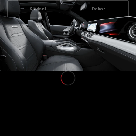
/ Camping
Klädsel
Dekor
van
EQV
Elektrisk
V-Klass
Marco Polo
Marco Polo
Horizon
Konfigurator
Mercedes-
Benz Online
Store
Transportbilar
Konfigurator
Mercedes-Benz Online Store