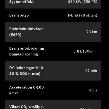
Serviceavtal
Systemeffekt
430 kW (585 PS)
Tekniska
tillbehör
Bränsletyp
Hybrid (98 oktan)
och
Collection
Elektriskt riktvärde
93 km
(EAER)
Bränsleförbrukning
3,8 l/100km
blandad körning
DC laddningstid 10–
29 min
80 % SOC (netto)
Däck
Tekniska
tillbehör
Acceleration 0-100
4,5 s
Laddningsutrustning
km/h
Collection
Bilvård
Viktat CO₂-utsläpp,