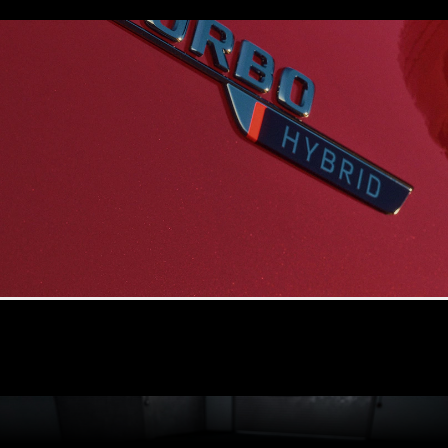
Konfigurator
Mercedes-
Benz Online
Store
Coupé
Alla Coupé
CLE Coupé
Mercedes-
AMG GT
Coupé
Mercedes-
AMG GT 4-
Dörrars
Coupé