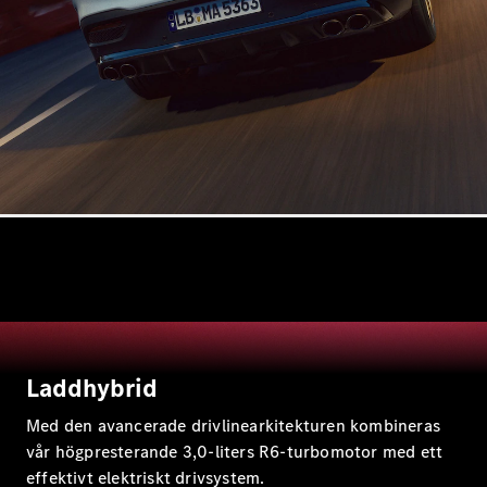
Kombi All-
Terrain
E-Klass
Kombi
E-Klass
Kombi All-
Terrain
Konfigurator
Mercedes-
Benz Online
Store
Halvkombi
Laddhybrid
Med den avancerade drivlinearkitekturen kombineras
vår högpresterande 3,0-liters R6-turbomotor med ett
A-Klass
effektivt elektriskt drivsystem.
Halvkombi