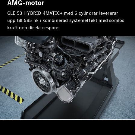
AMG-motor
Mercedes-
AMG GT
GLE 53 HYBRID 4MATIC+ med 6 cylindrar levererar
Elektrisk
4-Dörrars
upp till 585 hk i kombinerad systemeffekt med sömlös
Coupé
kraft och direkt respons.
Konfigurator
Mercedes-
Benz Online
Store
Cabriolet / Roadster
Alla
Cabriolet /