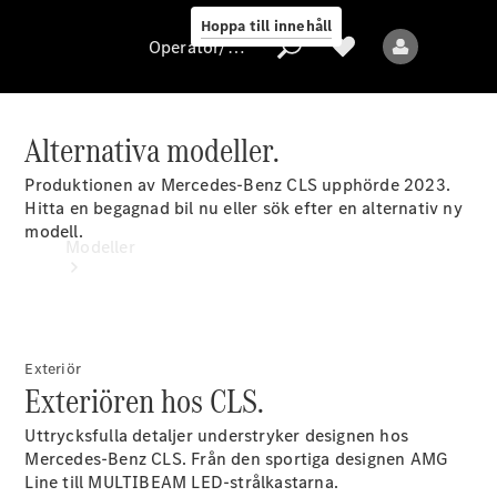
Hoppa till innehåll
Operatör/skydd av personuppgifter
Alternativa modeller.
Operatör/skydd
Produktionen av Mercedes-Benz CLS upphörde 2023.
av
Hitta en begagnad bil nu eller sök efter en alternativ ny
personuppgifter
modell.
Modeller
Exteriör
Exteriören hos CLS.
Alla modeller
Uttrycksfulla detaljer understryker designen hos
Nya modeller
Mercedes-Benz CLS. Från den sportiga designen AMG
Line till MULTIBEAM LED-strålkastarna.