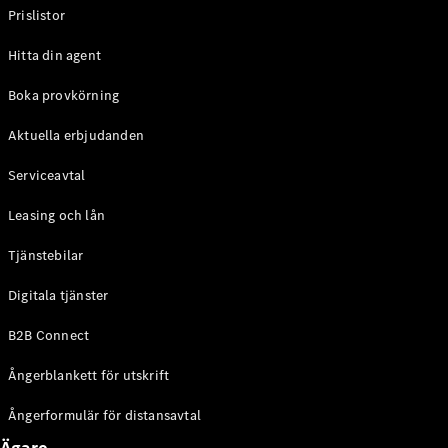
C-Klass
Prislistor
Kombi All-
Terrain
Hitta din agent
E-Klass
Boka provkörning
Kombi
E-Klass
Aktuella erbjudanden
Kombi All-
Terrain
Serviceavtal
Konfigurator
Leasing och lån
Mercedes-
Benz Online
Tjänstebilar
Store
Digitala tjänster
Halvkombi
B2B Connect
Ångerblankett för utskrift
Ångerformulär för distansavtal
A-Klass