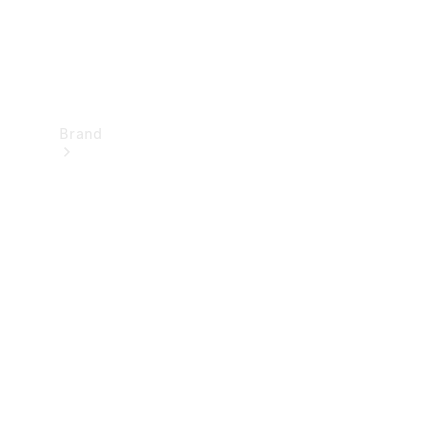
Brand
Upplev
Mercedes-
Benz