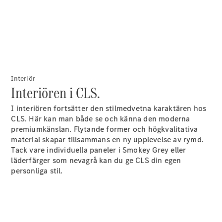
Elektriska modeller
Laddhybrid modeller
Sedan
Interiör
Interiören i CLS.
I interiören fortsätter den stilmedvetna karaktären hos
Alla Sedan
CLS. Här kan man både se och känna den moderna
CLA
Elektrisk
premiumkänslan. Flytande former och högkvalitativa
C-Klass
material skapar tillsammans en ny upplevelse av rymd.
Sedan
Tack vare individuella paneler i Smokey Grey eller
C-
läderfärger som nevagrå kan du ge CLS din egen
Klass
Elektrisk
personliga stil.
Sedan
EQE
Elektrisk
Sedan
EQS
Elektrisk
Sedan