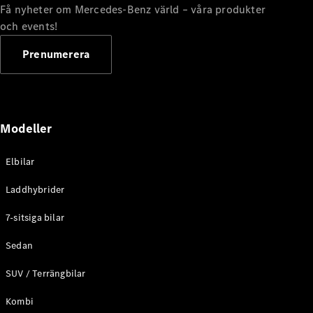
Få nyheter om Mercedes-Benz värld – våra produkter
EQE
Elektrisk
och events!
SUV
EQS
Elektrisk
Prenumerera
SUV
Mercedes-
Maybach
Elektrisk
EQS SUV
GLA
Modeller
GLA
Ny
GLA
Ny
Elektrisk
GLB
Elektrisk
Elbilar
GLB
GLC
Elektrisk
Laddhybrider
GLC
GLC Coupé
7-sitsiga bilar
GLE
Sedan
GLE Coupé
GLS
SUV / Terrängbilar
Mercedes-
Maybach
Ny
Kombi
GLS