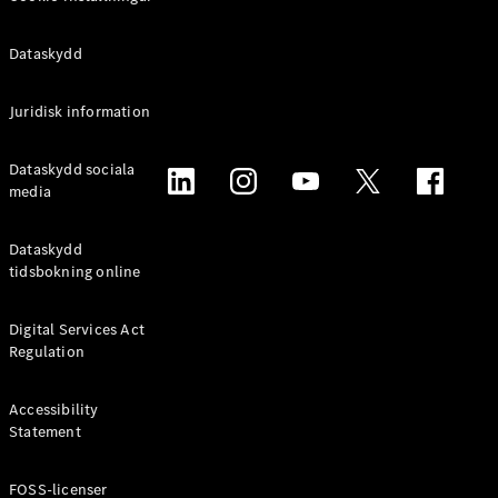
Dataskydd
VLE
Juridisk information
Elektrisk
Dataskydd sociala
Konfigurator
media
Mercedes-
Benz Online
Store
Dataskydd
Familjebilar / Camping van
tidsbokning online
Digital Services Act
Regulation
Accessibility
Statement
FOSS-licenser