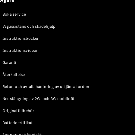
Ägare
Halvkombi
Boka service
Konfigurator
Vägassistans och skadehjälp
Mercedes-
Benz Online
Instruktionsböcker
Store
Coupé
Instruktionsvideor
Garanti
Återkallelse
Retur- och avfallshantering av uttjänta fordon
Alla Coupé
CLE Coupé
Nedstängning av 2G- och 3G-mobilnät
Mercedes-
AMG GT
Originaltillbehör
Coupé
Mercedes-
Battericertifikat
AMG GT 4-
Dörrars
Support och kontakt