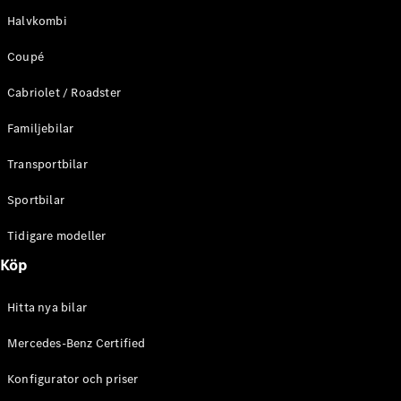
G-
Elektrisk
Halvkombi
Klass
G-Klass
Coupé
Cabriolet / Roadster
Konfigurator
Mercedes-
Familjebilar
Benz Online
Store
Transportbilar
Kombi
Sportbilar
Tidigare modeller
Köp
Alla Kombi
Hitta nya bilar
CLA
Shooting
Elektrisk
Mercedes-Benz Certified
Brake
C-Klass
Konfigurator och priser
Kombi