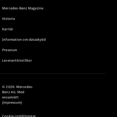
Alla
Cabriolet /
Mercedes-Benz Magazine
Roadster
CLE
Historia
Cabriolet
Mercedes-
Karriär
AMG SL
Roadster
Information om dataskydd
Mercedes-
Maybach SL
Pressrum
Monogram
Leverantörsvillkor
Series
Konfigurator
Mercedes-
Benz Online
© 2026. Mercedes-
Store
Benz AG. Med
Grand Limousine
ensamrätt
(impressum)
Cookie-inställningar