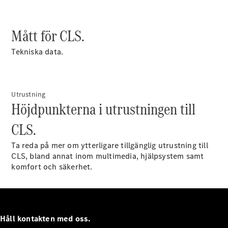
E-Klass
Sedan
S-Klass
Mått för CLS.
Lång
Mercedes-
Tekniska data.
Maybach S-
Klass
Utrustning
Konfigurator
Höjdpunkterna i utrustningen till
Mercedes-
Benz Online
CLS.
Store
SUV
Ta reda på mer om ytterligare tillgänglig utrustning till
CLS, bland annat inom multimedia, hjälpsystem samt
komfort och säkerhet.
Alla Suvar
Håll kontakten med oss.
EQA
Elektrisk