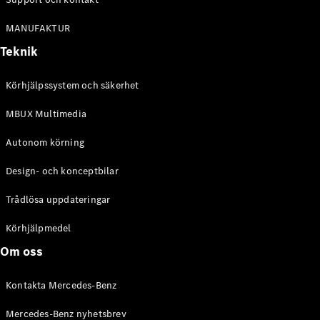
Coupé
Mercedes-
MANUFAKTUR
AMG GT
Teknik
Elektrisk
4-Dörrars
Coupé
Körhjälpssystem och säkerhet
Konfigurator
MBUX Multimedia
Mercedes-
Benz Online
Autonom körning
Store
Design- och konceptbilar
Cabriolet / Roadster
Trådlösa uppdateringar
Körhjälpmedel
Om oss
Kontakta Mercedes-Benz
Mercedes-Benz nyhetsbrev