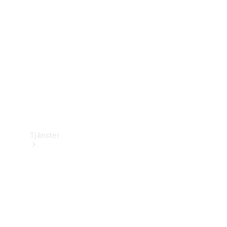
Laddningsutrustning
Collection
Bilvård
Tjänster
Alla tjänster