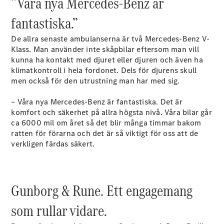
”Våra nya Mercedes-Benz är
EQE
Elektrisk
fantastiska.”
SUV
EQS
Elektrisk
De allra senaste ambulanserna är två Mercedes-Benz V-
SUV
Klass. Man använder inte skåpbilar eftersom man vill
Mercedes-
kunna ha kontakt med djuret eller djuren och även ha
Maybach
Elektrisk
klimatkontroll i hela fordonet. Dels för djurens skull
EQS SUV
men också för den utrustning man har med sig.
GLA
GLA
Ny
– Våra nya Mercedes-Benz är fantastiska. Det är
GLA
Ny
Elektrisk
komfort och säkerhet på allra högsta nivå. Våra bilar går
GLB
Elektrisk
ca 6000 mil om året så det blir många timmar bakom
GLB
ratten för förarna och det är så viktigt för oss att de
GLC
Elektrisk
verkligen färdas säkert.
GLC
GLC Coupé
GLE
GLE Coupé
Gunborg & Rune. Ett engagemang
GLS
Mercedes-
som rullar vidare.
Maybach
Ny
GLS