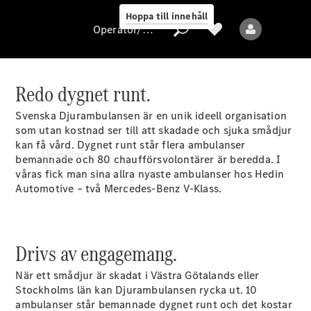
Hoppa till innehåll
Operatör/skydd av personuppgifter
Redo dygnet runt.
Operatör/skydd
Svenska Djurambulansen är en unik ideell organisation
av
som utan kostnad ser till att skadade och sjuka smådjur
personuppgifter
kan få vård. Dygnet runt står flera ambulanser
Modeller
bemannade och 80 chaufförsvolontärer är beredda. I
våras fick man sina allra nyaste ambulanser hos Hedin
Automotive – två Mercedes-Benz V-Klass.
Drivs av engagemang.
Alla modeller
När ett smådjur är skadat i Västra Götalands eller
Nya modeller
Stockholms län kan Djurambulansen rycka ut. 10
ambulanser står bemannade dygnet runt och det kostar