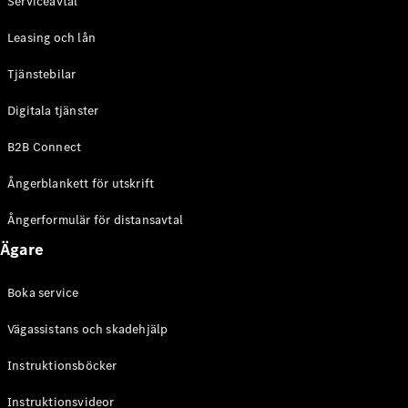
Serviceavtal
Leasing och lån
Tjänstebilar
VLE
Elektrisk
Digitala tjänster
Konfigurator
B2B Connect
Mercedes-
Benz Online
Ångerblankett för utskrift
Store
Familjebilar / Camping van
Ångerformulär för distansavtal
Ägare
Boka service
Vägassistans och skadehjälp
Instruktionsböcker
Instruktionsvideor