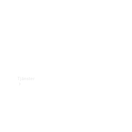
Laddningsutrustning
Collection
Bilvård
Tjänster
Alla tjänster