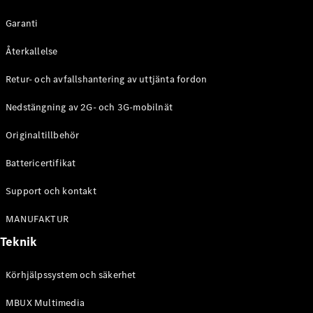
Alla
Garanti
Familjebilar
/ Camping
Återkallelse
van
Retur- och avfallshantering av uttjänta fordon
EQV
Elektrisk
V-Klass
Nedstängning av 2G- och 3G-mobilnät
Marco Polo
Marco Polo
Originaltillbehör
Horizon
Battericertifikat
Konfigurator
Mercedes-
Support och kontakt
Benz Online
MANUFAKTUR
Store
Teknik
Transportbilar
Körhjälpssystem och säkerhet
Konfigurator
MBUX Multimedia
Mercedes-Benz Online Store