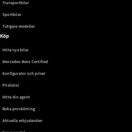
Alla
Transportbilar
Cabriolet /
Roadster
Sportbilar
CLE
Cabriolet
Tidigare modeller
Mercedes-
Köp
AMG SL
Roadster
Mercedes-
Hitta nya bilar
Maybach SL
Mercedes-Benz Certified
Monogram
Series
Konfigurator och priser
Konfigurator
Prislistor
Mercedes-
Benz Online
Hitta din agent
Store
Boka provkörning
Grand Limousine
Aktuella erbjudanden