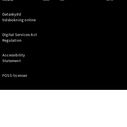
Digitala
Dataskydd
tjänster
tidsbokning online
Serviceavtal
Tekniska
tillbehör
Digital Services Act
och
Regulation
Collection
Accessibility
Statement
FOSS-licenser
Däck
Tekniska
tillbehör