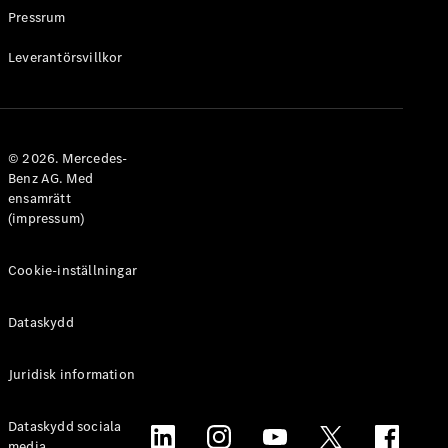
Pressrum
Online store
privatkund
Leverantörsvillkor
Online store
företagskund
Aktuella
© 2026. Mercedes-
erbjudanden
Benz AG. Med
Tjänstebilar
ensamrätt
Mercedes-
(impressum)
Benz
Certified
Cookie-inställningar
Konfigurator
och priser
Dataskydd
Prislistor
Boka
Juridisk information
provkörning
Leasing och
Dataskydd sociala
lån
media