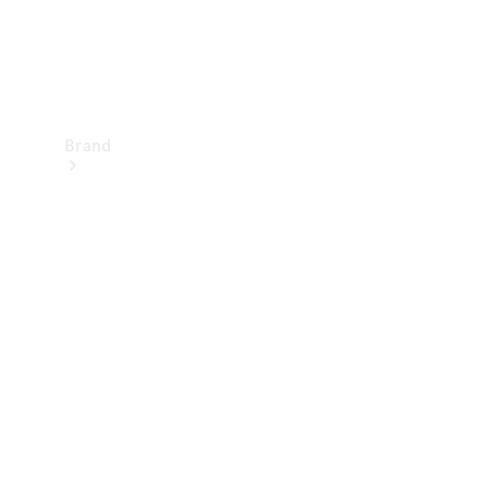
Brand
Upplev
Mercedes-
Benz