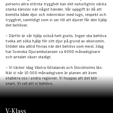
C-Klass
persons allra största trygghet kan det naturligtvis väcka
Kombi All-
starka känslor när något händer. Vår uppgift är då att
Terrain
bemöta både djur och människor med lugn, respekt och
E-Klass
trygghet, samtidigt som vi ser till att djuret får den hjälp
Kombi
det behöver.
E-Klass
Kombi All-
– Därför är vår hjälp också helt gratis. Ingen ska behöva
Terrain
tveka att söka hjälp för sitt djur på grund av ekonomin.
Stödet ska alltid finnas när det behövs som mest. Idag
har Svenska Djurambulansen ca 6000 månadsgivare
Konfigurator
och antalet växer stadigt.
Mercedes-
Benz Online
– Vi täcker idag Västra Götalands och Stockholms län.
Store
När vi når 10 000 månadsgivare är planen att även
Halvkombi
etablera oss i andra regioner. Vi hoppas att det blir
snart. Vi vet att vi behövs.
V-Klass.
A-Klass