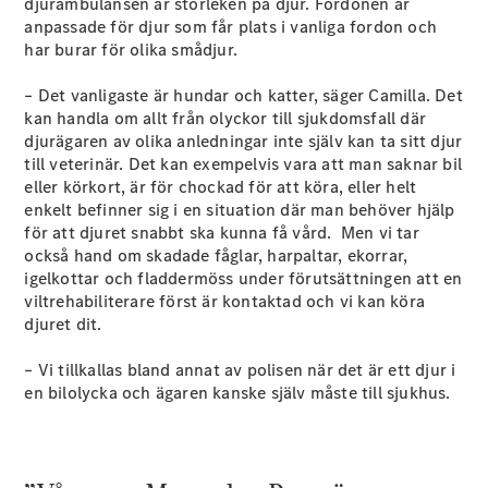
djurambulansen är storleken på djur. Fordonen är
E-Klass
anpassade för djur som får plats i vanliga fordon och
Sedan
har burar för olika smådjur.
S-Klass
Lång
– Det vanligaste är hundar och katter, säger Camilla. Det
Mercedes-
kan handla om allt från olyckor till sjukdomsfall där
Maybach S-
djurägaren av olika anledningar inte själv kan ta sitt djur
Klass
till veterinär. Det kan exempelvis vara att man saknar bil
eller körkort, är för chockad för att köra, eller helt
enkelt befinner sig i en situation där man behöver hjälp
Konfigurator
för att djuret snabbt ska kunna få vård. Men vi tar
Mercedes-
också hand om skadade fåglar, harpaltar, ekorrar,
Benz Online
igelkottar och fladdermöss under förutsättningen att en
Store
viltrehabiliterare först är kontaktad och vi kan köra
SUV
djuret dit.
– Vi tillkallas bland annat av polisen när det är ett djur i
en bilolycka och ägaren kanske själv måste till sjukhus.
Alla Suvar
EQA
Elektrisk