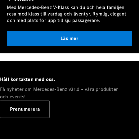
Halvkombi
Med Mercedes-Benz V-Klass kan du och hela familjen
resa med klass till vardag och äventyr. Rymlig, elegant
och med plats för upp till sju passagerare.
Konfigurator
Mercedes-
Benz Online
Läs mer
Store
Coupé
Håll kontakten med oss.
Få nyheter om Mercedes-Benz värld – våra produkter
Alla Coupé
och events!
CLE Coupé
Mercedes-
Prenumerera
AMG GT
Coupé
Mercedes-
AMG GT 4-
Dörrars