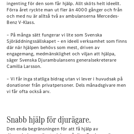
Elektriska modeller
ingenting för den som får hjälp. Allt sköts helt ideellt.
Laddhybrid modeller
Förra året ryckte man ut fler än 4000 gånger och från
och med nu är alltså två av ambulanserna Mercedes-
Benz V-Klass.
Sedan
– På många sätt fungerar vi lite som Svenska
Sjöräddningssällskapet – en ideell verksamhet som finns
där när hjälpen behövs som mest, driven av
engagemang, medmänsklighet och viljan att hjälpa,
säger Svenska Djurambulansens generalsekreterare
Camilla Larsson.
Alla Sedan
CLA
Elektrisk
– Vi får inga statliga bidrag utan vi lever i huvudsak på
C-Klass
donationer från privatpersoner. Dels månadsgivare men
Sedan
vi får ofta också arv.
C-
Klass
Elektrisk
Sedan
EQE
Snabb hjälp för djurägare.
Elektrisk
Sedan
EQS
Den enda begränsningen för att få hjälp av
Elektrisk
Sedan