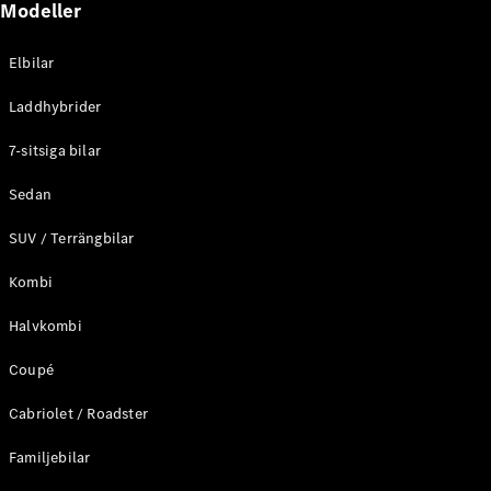
Modeller
Coupé
Mercedes-
Elbilar
AMG GT
Elektrisk
4-Dörrars
Laddhybrider
Coupé
7-sitsiga bilar
Konfigurator
Mercedes-
Sedan
Benz Online
SUV / Terrängbilar
Store
Cabriolet / Roadster
Kombi
Halvkombi
Coupé
Cabriolet / Roadster
Familjebilar