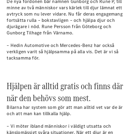
De nya fordonen bär namnen Gunborg och Rune P, till
G-
Elektrisk
minne av två människor vars kärlek till djur lämnat ett
Klass
avtryck som nu lever vidare. Nu får deras engagemang
G-Klass
fortsätta rulla – bokstavligen – och hjälpa djur och
djurägare i nöd. Rune Persson från Göteborg och
Konfigurator
Gunborg Tilhage från Värnamo.
Mercedes-
Benz Online
– Hedin Automotive och Mercedes-Benz har också
Store
verkligen varit så hjälpsamma på alla vis. Det är vi så
Kombi
tacksamma för.
Hjälpen är alltid gratis och finns där
när den behövs som mest.
Alla Kombi
CLA
Bilarna har system som gör att man alltid vet var de är
Shooting
Elektrisk
och att man kan tillkalla hjälp.
Brake
C-Klass
– Vi möter ibland människor i väldigt utsatta och
Kombi
känslomässigt svåra situationer. När ett djur är en