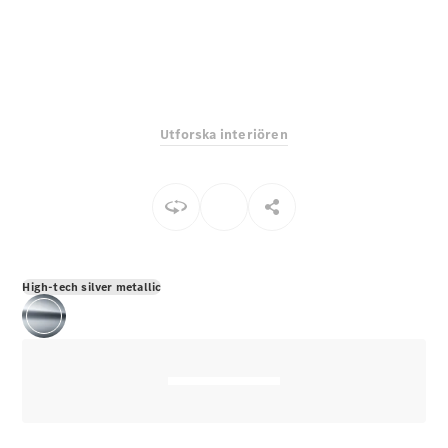
E-Klass
Sedan
S-Klass
Lång
Mercedes-
Maybach S-
Utforska interiören
Klass
Konfigurator
Mercedes-
Benz Online
Store
SUV
High-tech silver metallic
Alla Suvar
EQA
Elektrisk