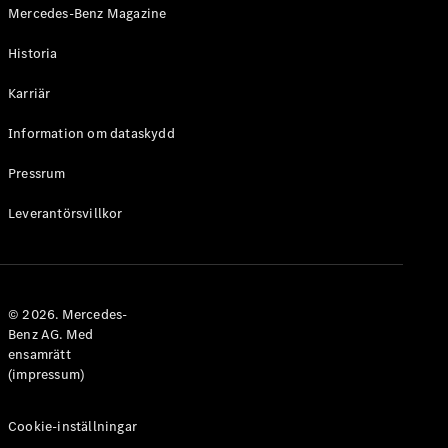
Mercedes-Benz Magazine
Historia
Karriär
VLE
Elektrisk
Information om dataskydd
Konfigurator
Pressrum
Mercedes-
Benz Online
Leverantörsvillkor
Store
Familjebilar / Camping van
© 2026. Mercedes-
Benz AG. Med
ensamrätt
(impressum)
Cookie-inställningar