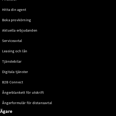
Halvkombi
Hitta din agent
Konfigurator
Boka provkörning
Mercedes-
Benz Online
Aktuella erbjudanden
Store
Coupé
Serviceavtal
Leasing och lån
Tjänstebilar
Digitala tjänster
Alla Coupé
B2B Connect
CLE Coupé
Mercedes-
Ångerblankett för utskrift
AMG GT
Coupé
Ångerformulär för distansavtal
Mercedes-
AMG GT 4-
Ägare
Dörrars