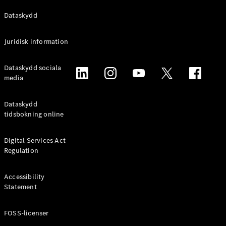
Alla
Dataskydd
Familjebilar
/ Camping
Juridisk information
van
EQV
Elektrisk
Dataskydd sociala
V-Klass
media
Marco Polo
Marco Polo
Horizon
Dataskydd
tidsbokning online
Konfigurator
Mercedes-
Digital Services Act
Benz Online
Regulation
Store
Accessibility
Transportbilar
Statement
FOSS-licenser
Konfigurator
Mercedes-Benz Online Store