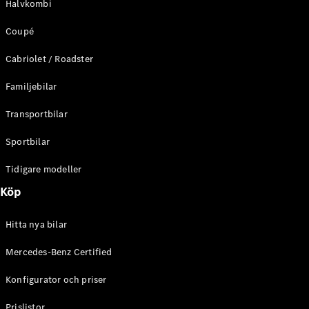
Halvkombi
C-Klass
Kombi All-
Coupé
Terrain
E-Klass
Cabriolet / Roadster
Kombi
E-Klass
Familjebilar
Kombi All-
Terrain
Transportbilar
Sportbilar
Konfigurator
Mercedes-
Tidigare modeller
Benz Online
Köp
Store
Halvkombi
Hitta nya bilar
Mercedes-Benz Certified
Konfigurator och priser
A-Klass
Prislistor