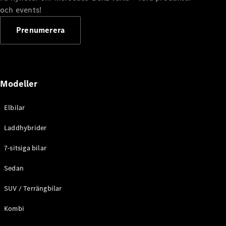
G-
och events!
Elektrisk
Klass
G-Klass
Prenumerera
Konfigurator
Mercedes-
Benz Online
Modeller
Store
Kombi
Elbilar
Laddhybrider
7-sitsiga bilar
Sedan
Alla Kombi
CLA
SUV / Terrängbilar
Shooting
Elektrisk
Brake
Kombi
C-Klass
Kombi