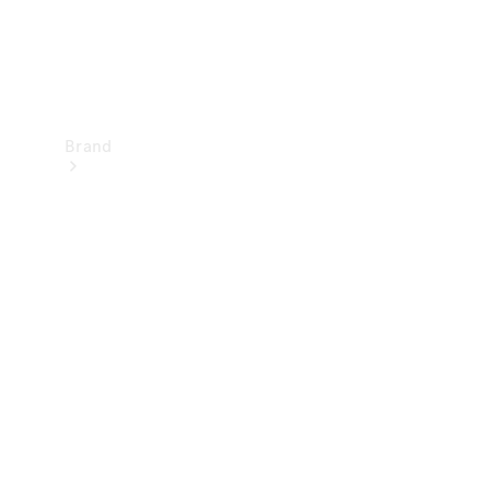
Brand
Upplev
Mercedes-
Benz