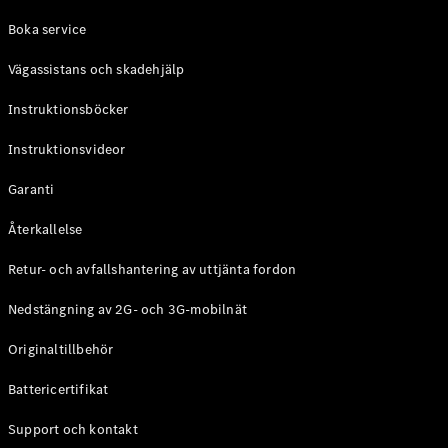
Coupé
Boka service
Mercedes-
AMG GT
Vägassistans och skadehjälp
Elektrisk
4-Dörrars
Coupé
Instruktionsböcker
Instruktionsvideor
Konfigurator
Mercedes-
Garanti
Benz Online
Store
Återkallelse
Cabriolet / Roadster
Retur- och avfallshantering av uttjänta fordon
Nedstängning av 2G- och 3G-mobilnät
Originaltillbehör
Battericertifikat
Support och kontakt