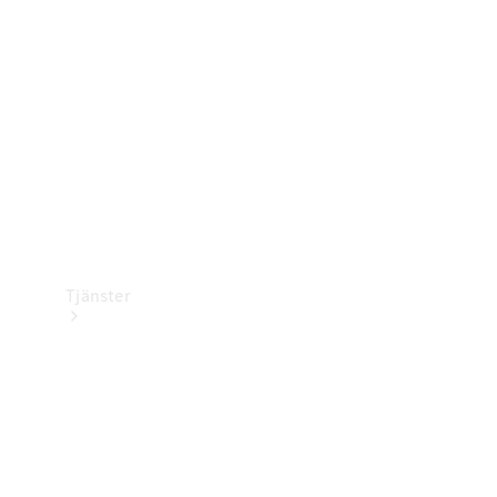
Laddningsutrustning
Collection
Bilvård
Tjänster
Alla tjänster