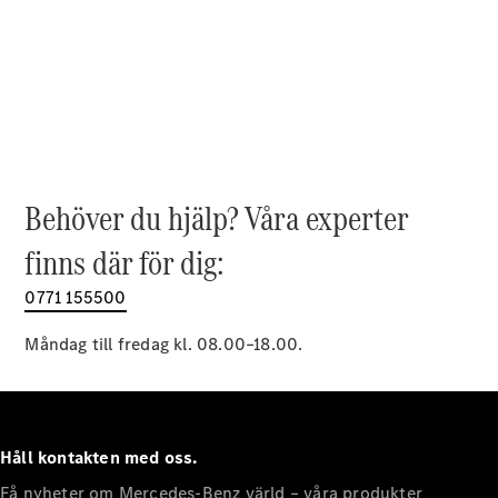
EQE
Elektrisk
SUV
EQS
Elektrisk
SUV
Mercedes-
Maybach
Elektrisk
EQS SUV
GLA
GLA
Behöver du hjälp? Våra experter
Ny
GLA
Ny
Elektrisk
finns där för dig:
GLB
Elektrisk
GLB
0771 155500
GLC
Elektrisk
GLC
Måndag till fredag kl. 08.00–18.00.
GLC Coupé
GLE
GLE Coupé
GLS
Mercedes-
Håll kontakten med oss.
Maybach
Ny
GLS
Få nyheter om Mercedes-Benz värld – våra produkter