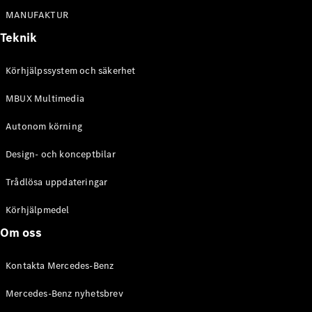
Alla
MANUFAKTUR
Cabriolet /
Roadster
Teknik
CLE
Cabriolet
Körhjälpssystem och säkerhet
Mercedes-
AMG SL
MBUX Multimedia
Roadster
Mercedes-
Autonom körning
Maybach SL
Monogram
Design- och konceptbilar
Series
Trådlösa uppdateringar
Konfigurator
Körhjälpmedel
Mercedes-
Benz Online
Om oss
Store
Grand Limousine
Kontakta Mercedes-Benz
Mercedes-Benz nyhetsbrev