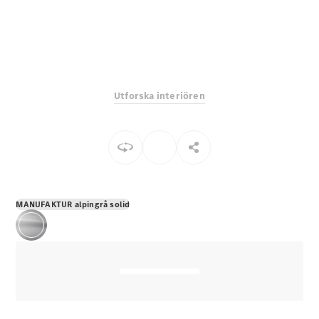
E-Klass
Sedan
S-Klass
Lång
Mercedes-
Maybach S-
Utforska interiören
Klass
Konfigurator
Mercedes-
Benz Online
Store
SUV
MANUFAKTUR alpingrå solid
Alla Suvar
EQA
Elektrisk