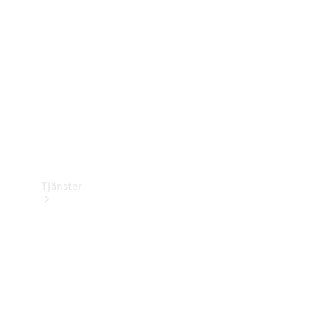
Laddningsutrustning
Collection
Bilvård
Tjänster
Alla tjänster