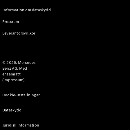
Information om dataskydd
Pressrum
VLE
Elektrisk
Leverantörsvillkor
Konfigurator
Mercedes-
Benz Online
© 2026. Mercedes-
Store
Benz AG. Med
Familjebilar / Camping van
ensamrätt
(impressum)
Cookie-inställningar
Dataskydd
Juridisk information