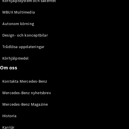
Alla
Körhjälpssystem och säkerhet
Cabriolet /
MBUX Multimedia
Roadster
CLE
Autonom körning
Cabriolet
Mercedes-
Design- och konceptbilar
AMG SL
Roadster
Trådlösa uppdateringar
Mercedes-
Maybach SL
Körhjälpmedel
Monogram
Series
Om oss
Kontakta Mercedes-Benz
Konfigurator
Mercedes-
Mercedes-Benz nyhetsbrev
Benz Online
Store
Mercedes-Benz Magazine
Grand Limousine
Historia
Karriär