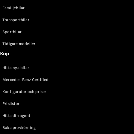
C-Klass
Familjebilar
Kombi All-
Terrain
Transportbilar
E-Klass
Kombi
Sportbilar
E-Klass
Kombi All-
Tidigare modeller
Terrain
Köp
Konfigurator
Hitta nya bilar
Mercedes-
Benz Online
Mercedes-Benz Certified
Store
Halvkombi
Konfigurator och priser
Prislistor
Hitta din agent
Boka provkörning
A-Klass