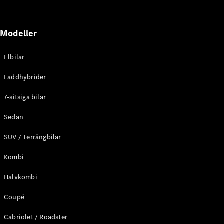
G-
Elektrisk
Klass
G-Klass
Modeller
Konfigurator
Elbilar
Mercedes-
Benz Online
Laddhybrider
Store
Kombi
7-sitsiga bilar
Sedan
SUV / Terrängbilar
Kombi
Alla Kombi
Halvkombi
CLA
Shooting
Elektrisk
Coupé
Brake
C-Klass
Cabriolet / Roadster
Kombi