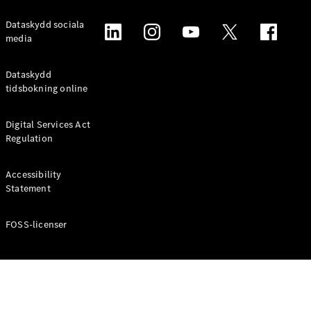
Alla
Dataskydd sociala
Familjebilar
media
/ Camping
van
Dataskydd
EQV
Elektrisk
tidsbokning online
V-Klass
Marco Polo
Marco Polo
Digital Services Act
Horizon
Regulation
Accessibility
Konfigurator
Statement
Mercedes-
Benz Online
Store
FOSS-licenser
Transportbilar
Konfigurator
Mercedes-Benz Online Store