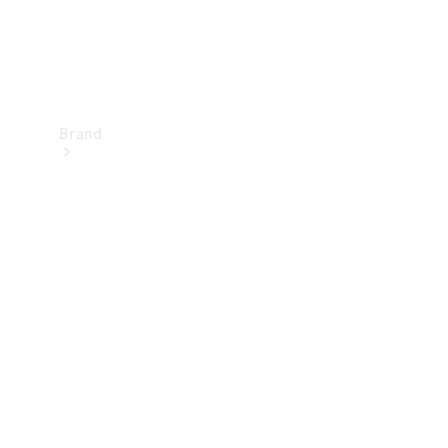
Brand
Upplev
Mercedes-
Benz