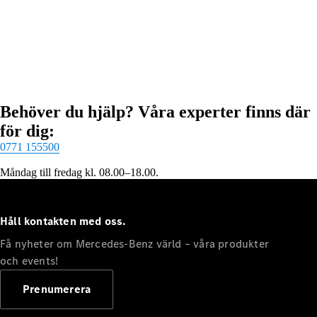
EQE
Elektrisk
SUV
EQS
Elektrisk
SUV
Mercedes-
Maybach
Elektrisk
EQS SUV
Behöver du hjälp? Våra experter finns där
GLA
för dig:
GLA
Ny
GLA
Ny
Elektrisk
0771 155500
GLB
Elektrisk
Måndag till fredag kl. 08.00–18.00.
GLB
GLC
Elektrisk
GLC
GLC Coupé
Håll kontakten med oss.
GLE
Få nyheter om Mercedes-Benz värld – våra produkter
GLE Coupé
och events!
GLS
Mercedes-
Prenumerera
Maybach
Ny
GLS