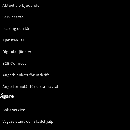
Halvkombi
Aktuella erbjudanden
Serviceavtal
Konfigurator
Mercedes-
Leasing och lån
Benz Online
Store
Tjänstebilar
Coupé
Digitala tjänster
B2B Connect
Ångerblankett för utskrift
Alla Coupé
Ångerformulär för distansavtal
CLE Coupé
Ägare
Mercedes-
AMG GT
Boka service
Coupé
Mercedes-
Vägassistans och skadehjälp
AMG GT 4-
Dörrars