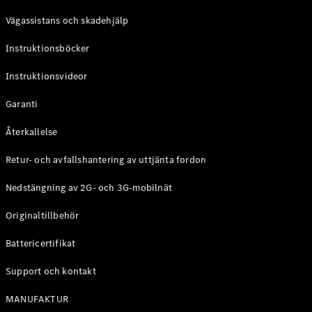
Coupé
Vägassistans och skadehjälp
Mercedes-
AMG GT
Instruktionsböcker
Elektrisk
4-Dörrars
Coupé
Instruktionsvideor
Garanti
Konfigurator
Mercedes-
Återkallelse
Benz Online
Store
Retur- och avfallshantering av uttjänta fordon
Cabriolet / Roadster
Nedstängning av 2G- och 3G-mobilnät
Originaltillbehör
Battericertifikat
Support och kontakt
MANUFAKTUR