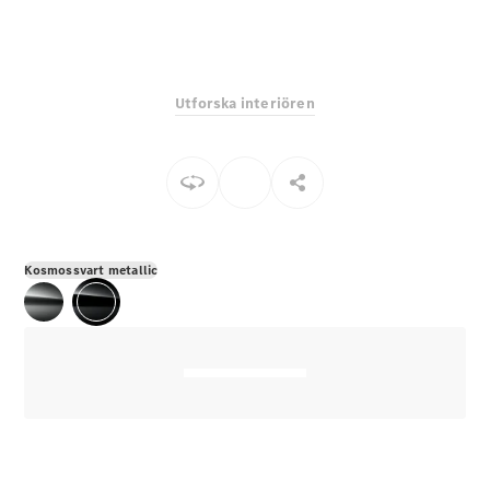
E-Klass
Sedan
S-Klass
Lång
Utforska interiören
Mercedes-
Maybach S-
Klass
Konfigurator
Mercedes-
Benz Online
Kosmossvart metallic
Store
SUV
Alla Suvar
EQA
Elektrisk