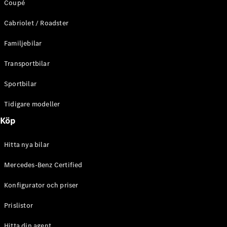
Coupé
C-Klass
Kombi All-
Cabriolet / Roadster
Terrain
E-Klass
Familjebilar
Kombi
E-Klass
Transportbilar
Kombi All-
Terrain
Sportbilar
Tidigare modeller
Konfigurator
Mercedes-
Köp
Benz Online
Store
Hitta nya bilar
Halvkombi
Mercedes-Benz Certified
Konfigurator och priser
Prislistor
A-Klass
Hitta din agent