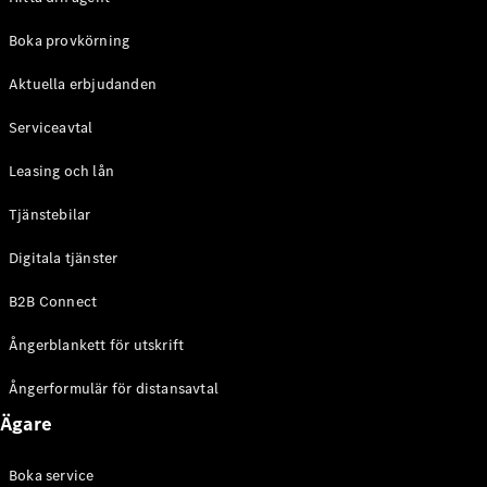
Halvkombi
Boka provkörning
Konfigurator
Aktuella erbjudanden
Mercedes-
Benz Online
Serviceavtal
Store
Coupé
Leasing och lån
Tjänstebilar
Digitala tjänster
B2B Connect
Alla Coupé
Ångerblankett för utskrift
CLE Coupé
Mercedes-
Ångerformulär för distansavtal
AMG GT
Coupé
Ägare
Mercedes-
AMG GT 4-
Boka service
Dörrars