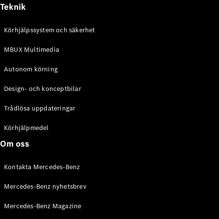
Alla
Teknik
Cabriolet /
Roadster
Körhjälpssystem och säkerhet
CLE
Cabriolet
MBUX Multimedia
Mercedes-
AMG SL
Autonom körning
Roadster
Mercedes-
Design- och konceptbilar
Maybach SL
Monogram
Trådlösa uppdateringar
Series
Körhjälpmedel
Konfigurator
Om oss
Mercedes-
Benz Online
Kontakta Mercedes-Benz
Store
Grand Limousine
Mercedes-Benz nyhetsbrev
Mercedes-Benz Magazine