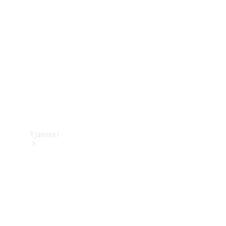
Laddningsutrustning
Collection
Bilvård
Tjänster
Alla tjänster