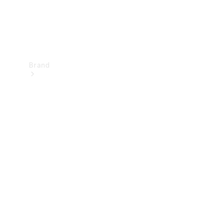
Brand
Upplev
Mercedes-
Benz