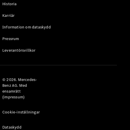
Historia
Karriär
Information om dataskydd
VLE
Elektrisk
Pressrum
Konfigurator
Leverantörsvillkor
Mercedes-
Benz Online
Store
Familjebilar / Camping van
© 2026. Mercedes-
Benz AG. Med
ensamrätt
(impressum)
Cookie-inställningar
Dataskydd