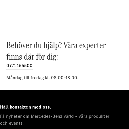
EQE
Elektrisk
SUV
EQS
Elektrisk
SUV
Mercedes-
Maybach
Elektrisk
EQS SUV
Behöver du hjälp? Våra experter
GLA
GLA
finns där för dig:
Ny
GLA
Ny
Elektrisk
GLB
0771 155500
Elektrisk
GLB
GLC
Måndag till fredag kl. 08.00–18.00.
Elektrisk
GLC
GLC Coupé
GLE
GLE Coupé
Håll kontakten med oss.
GLS
Mercedes-
Få nyheter om Mercedes-Benz värld – våra produkter
Maybach
Ny
och events!
GLS