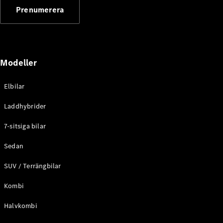
G-
Prenumerera
Elektrisk
Klass
G-Klass
Konfigurator
Modeller
Mercedes-
Benz Online
Store
Elbilar
Kombi
Laddhybrider
7-sitsiga bilar
Sedan
SUV / Terrängbilar
Alla Kombi
CLA
Kombi
Shooting
Elektrisk
Brake
Halvkombi
C-Klass
Kombi