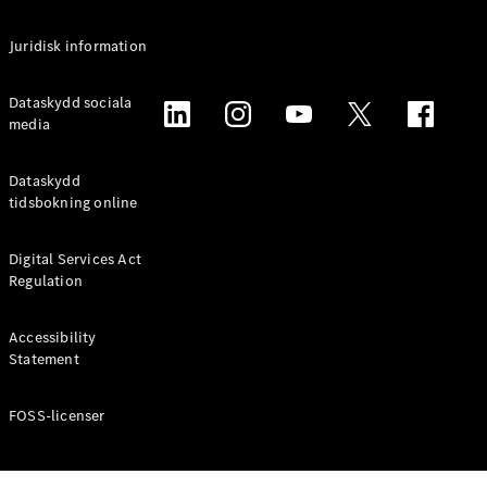
Alla
Juridisk information
Familjebilar
/ Camping
van
Dataskydd sociala
EQV
media
Elektrisk
V-Klass
Marco Polo
Dataskydd
Marco Polo
tidsbokning online
Horizon
Digital Services Act
Konfigurator
Regulation
Mercedes-
Benz Online
Accessibility
Store
Statement
Transportbilar
FOSS-licenser
Konfigurator
Mercedes-Benz Online Store