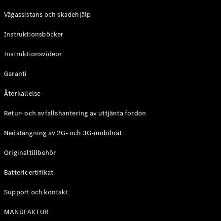
Coupé
Vägassistans och skadehjälp
Mercedes-
AMG GT
Instruktionsböcker
Elektrisk
4-Dörrars
Coupé
Instruktionsvideor
Garanti
Konfigurator
Mercedes-
Återkallelse
Benz Online
Store
Retur- och avfallshantering av uttjänta fordon
Cabriolet / Roadster
Nedstängning av 2G- och 3G-mobilnät
Originaltillbehör
Battericertifikat
Support och kontakt
MANUFAKTUR