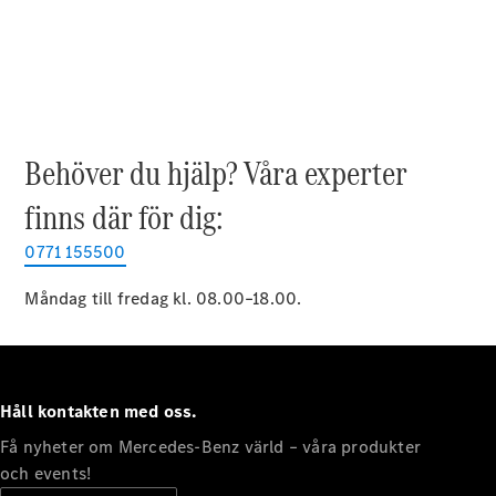
EQE
Elektrisk
SUV
EQS
Elektrisk
SUV
Mercedes-
Maybach
Elektrisk
EQS SUV
Behöver du hjälp? Våra experter
GLA
GLA
finns där för dig:
Ny
GLA
Ny
Elektrisk
GLB
0771 155500
Elektrisk
GLB
GLC
Måndag till fredag kl. 08.00–18.00.
Elektrisk
GLC
GLC Coupé
GLE
GLE Coupé
Håll kontakten med oss.
GLS
Mercedes-
Få nyheter om Mercedes-Benz värld – våra produkter
Maybach
Ny
och events!
GLS