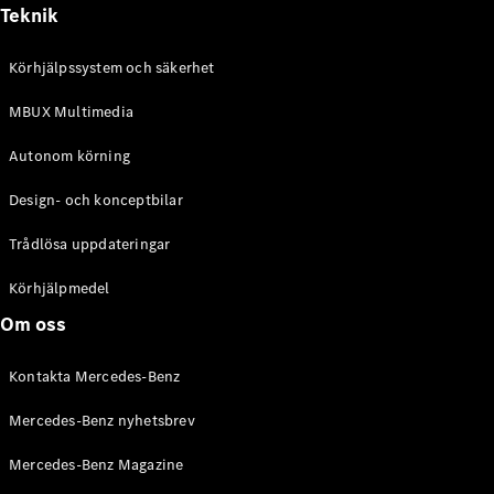
Alla
Teknik
Cabriolet /
Roadster
Körhjälpssystem och säkerhet
CLE
Cabriolet
MBUX Multimedia
Mercedes-
AMG SL
Autonom körning
Roadster
Mercedes-
Design- och konceptbilar
Maybach SL
Monogram
Trådlösa uppdateringar
Series
Körhjälpmedel
Konfigurator
Om oss
Mercedes-
Benz Online
Kontakta Mercedes-Benz
Store
Grand Limousine
Mercedes-Benz nyhetsbrev
Mercedes-Benz Magazine