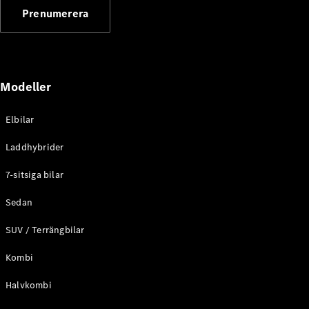
G-
Prenumerera
Elektrisk
Klass
G-Klass
Konfigurator
Modeller
Mercedes-
Benz Online
Store
Elbilar
Kombi
Laddhybrider
7-sitsiga bilar
Sedan
SUV / Terrängbilar
Alla Kombi
CLA
Kombi
Shooting
Elektrisk
Brake
Halvkombi
C-Klass
Kombi