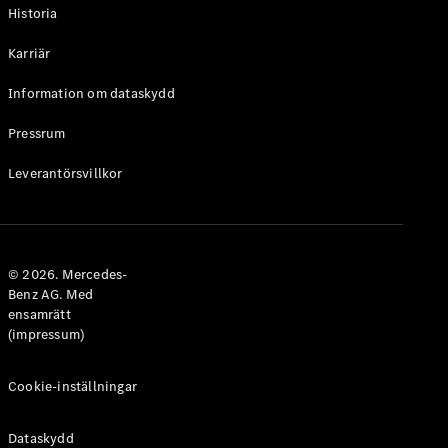
Historia
Karriär
Information om dataskydd
VLE
Elektrisk
Pressrum
Konfigurator
Leverantörsvillkor
Mercedes-
Benz Online
Store
Familjebilar / Camping van
© 2026. Mercedes-
Benz AG. Med
ensamrätt
(impressum)
Cookie-inställningar
Dataskydd