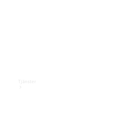
Laddningsutrustning
Collection
Bilvård
Tjänster
Alla tjänster