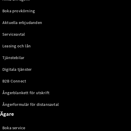
Halvkombi
Boka provkörning
Konfigurator
Aktuella erbjudanden
Mercedes-
Benz Online
Serviceavtal
Store
Coupé
Leasing och lån
Tjänstebilar
Digitala tjänster
B2B Connect
Alla Coupé
Ångerblankett för utskrift
CLE Coupé
Mercedes-
Ångerformulär för distansavtal
AMG GT
Coupé
Ägare
Mercedes-
AMG GT 4-
Boka service
Dörrars