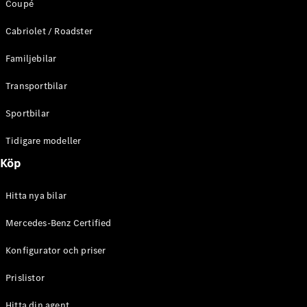
Coupé
C-Klass
Kombi All-
Cabriolet / Roadster
Terrain
E-Klass
Familjebilar
Kombi
E-Klass
Transportbilar
Kombi All-
Terrain
Sportbilar
Tidigare modeller
Konfigurator
Mercedes-
Köp
Benz Online
Store
Hitta nya bilar
Halvkombi
Mercedes-Benz Certified
Konfigurator och priser
Prislistor
A-Klass
Hitta din agent