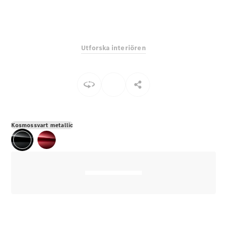
E-Klass
Sedan
S-Klass
Lång
Utforska interiören
Mercedes-
Maybach S-
Klass
Konfigurator
Mercedes-
Benz Online
Kosmossvart metallic
Store
SUV
Alla Suvar
EQA
Elektrisk