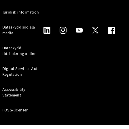
Alla
Juridisk information
Familjebilar
/ Camping
van
Dataskydd sociala
EQV
media
Elektrisk
V-Klass
Marco Polo
Dataskydd
Marco Polo
tidsbokning online
Horizon
Digital Services Act
Konfigurator
Regulation
Mercedes-
Benz Online
Accessibility
Store
Statement
Transportbilar
FOSS-licenser
Konfigurator
Mercedes-Benz Online Store