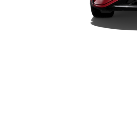
Elektriska modeller
Laddhybrid modeller
Sedan
Alla Sedan
CLA
Elektrisk
C-Klass
Sedan
C-
Klass
Elektrisk
Sedan
EQE
Elektrisk
Sedan
EQS
Elektrisk
Sedan