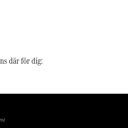
G-
Elektrisk
Klass
G-Klass
Konfigurator
Mercedes-
Benz Online
Store
Kombi
ns där för dig:
Alla Kombi
CLA
Shooting
Elektrisk
Brake
C-Klass
ts!
Kombi