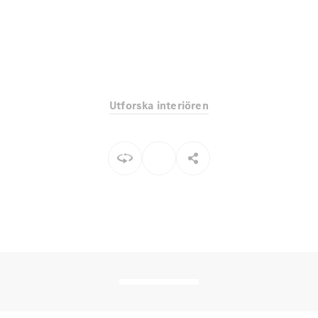
EQE
Elektrisk
SUV
EQS
Elektrisk
SUV
Mercedes-
Maybach
Elektrisk
EQS SUV
Utforska interiören
GLA
GLA
Ny
GLA
Ny
Elektrisk
GLB
Elektrisk
GLB
GLC
Elektrisk
GLC
GLC Coupé
GLE
GLE Coupé
GLS
Mercedes-
Maybach
Ny
GLS