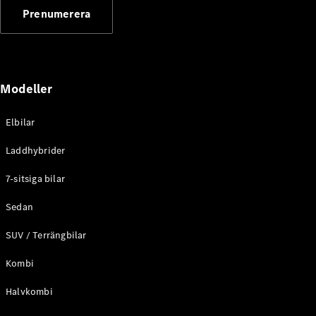
G-
Prenumerera
Elektrisk
Klass
G-Klass
Konfigurator
Modeller
Mercedes-
Benz Online
Store
Elbilar
Kombi
Laddhybrider
7-sitsiga bilar
Sedan
SUV / Terrängbilar
Alla Kombi
CLA
Kombi
Shooting
Elektrisk
Brake
Halvkombi
C-Klass
Kombi