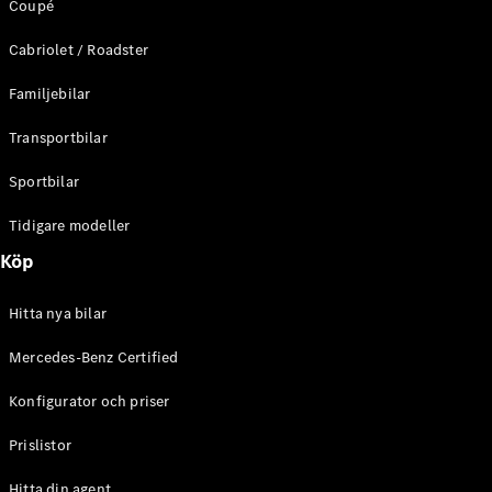
Coupé
C-Klass
Kombi All-
Cabriolet / Roadster
Terrain
E-Klass
Familjebilar
Kombi
E-Klass
Transportbilar
Kombi All-
Terrain
Sportbilar
Tidigare modeller
Konfigurator
Mercedes-
Köp
Benz Online
Store
Hitta nya bilar
Halvkombi
Mercedes-Benz Certified
Konfigurator och priser
Prislistor
A-Klass
Hitta din agent