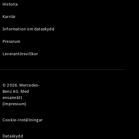
Historia
Karriär
Information om dataskydd
VLE
Elektrisk
Pressrum
Konfigurator
Leverantörsvillkor
Mercedes-
Benz Online
Store
Familjebilar / Camping van
© 2026. Mercedes-
Benz AG. Med
ensamrätt
(impressum)
Cookie-inställningar
Dataskydd