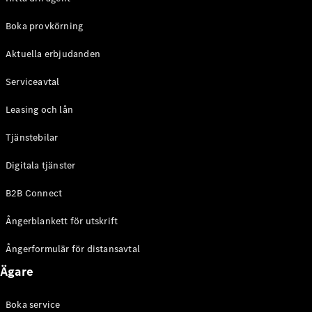
Halvkombi
Boka provkörning
Konfigurator
Aktuella erbjudanden
Mercedes-
Benz Online
Serviceavtal
Store
Coupé
Leasing och lån
Tjänstebilar
Digitala tjänster
B2B Connect
Alla Coupé
Ångerblankett för utskrift
CLE Coupé
Mercedes-
Ångerformulär för distansavtal
AMG GT
Coupé
Ägare
Mercedes-
AMG GT 4-
Boka service
Dörrars