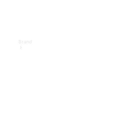
Brand
Upplev
Mercedes-
Benz