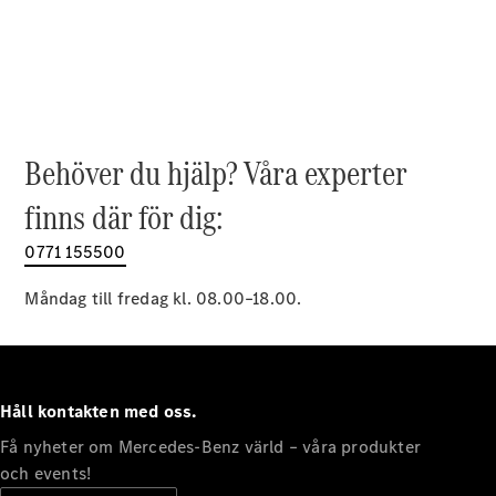
EQE
Elektrisk
SUV
EQS
Elektrisk
SUV
Mercedes-
Maybach
Elektrisk
EQS SUV
Behöver du hjälp? Våra experter
GLA
GLA
finns där för dig:
Ny
GLA
Ny
Elektrisk
GLB
0771 155500
Elektrisk
GLB
GLC
Måndag till fredag kl. 08.00–18.00.
Elektrisk
GLC
GLC Coupé
GLE
GLE Coupé
Håll kontakten med oss.
GLS
Mercedes-
Få nyheter om Mercedes-Benz värld – våra produkter
Maybach
Ny
och events!
GLS