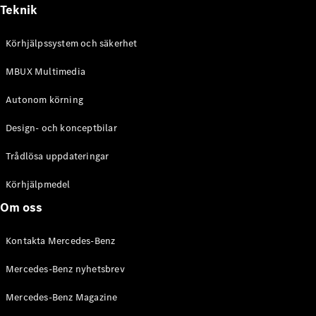
Alla
Teknik
Cabriolet /
Roadster
Körhjälpssystem och säkerhet
CLE
Cabriolet
MBUX Multimedia
Mercedes-
AMG SL
Autonom körning
Roadster
Mercedes-
Design- och konceptbilar
Maybach SL
Monogram
Trådlösa uppdateringar
Series
Körhjälpmedel
Konfigurator
Om oss
Mercedes-
Benz Online
Kontakta Mercedes-Benz
Store
Grand Limousine
Mercedes-Benz nyhetsbrev
Mercedes-Benz Magazine