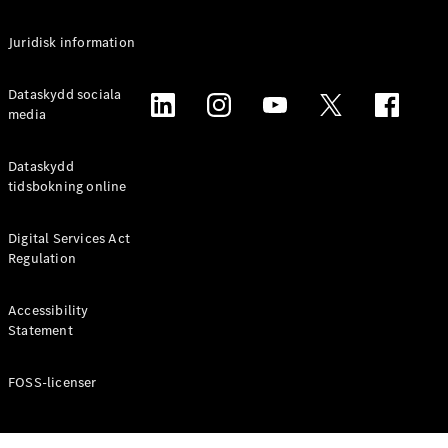
Alla
Juridisk information
Familjebilar
/ Camping
van
Dataskydd sociala
EQV
media
Elektrisk
V-Klass
Marco Polo
Dataskydd
Marco Polo
tidsbokning online
Horizon
Digital Services Act
Konfigurator
Regulation
Mercedes-
Benz Online
Accessibility
Store
Statement
Transportbilar
FOSS-licenser
Konfigurator
Mercedes-Benz Online Store