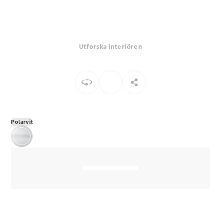
E-Klass
Sedan
S-Klass
Lång
Utforska interiören
Mercedes-
Maybach S-
Klass
Konfigurator
Mercedes-
Benz Online
Polarvit
Store
SUV
Alla Suvar
EQA
Elektrisk