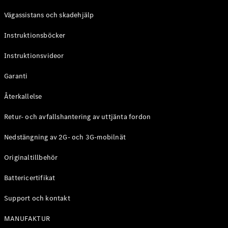
Coupé
Vägassistans och skadehjälp
Mercedes-
AMG GT
Instruktionsböcker
Elektrisk
4-Dörrars
Coupé
Instruktionsvideor
Garanti
Konfigurator
Mercedes-
Återkallelse
Benz Online
Store
Retur- och avfallshantering av uttjänta fordon
Cabriolet / Roadster
Nedstängning av 2G- och 3G-mobilnät
Originaltillbehör
Battericertifikat
Support och kontakt
MANUFAKTUR