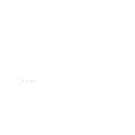
Laddningsutrustning
Collection
Bilvård
Tjänster
Alla tjänster