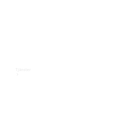
Laddningsutrustning
Collection
Bilvård
Tjänster
Alla tjänster