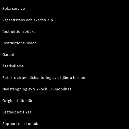
Coupé
Boka service
Mercedes-
AMG GT
Vägassistans och skadehjälp
Elektrisk
4-Dörrars
Coupé
Instruktionsböcker
Instruktionsvideor
Konfigurator
Mercedes-
Garanti
Benz Online
Store
Återkallelse
Cabriolet / Roadster
Retur- och avfallshantering av uttjänta fordon
Nedstängning av 2G- och 3G-mobilnät
Originaltillbehör
Battericertifikat
Support och kontakt