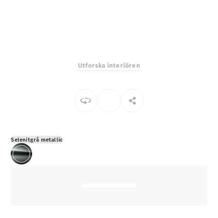
E-Klass
Sedan
S-Klass
Lång
Mercedes-
Maybach S-
Utforska interiören
Klass
Konfigurator
Mercedes-
Benz Online
Store
SUV
Selenitgrå metallic
Alla Suvar
EQA
Elektrisk