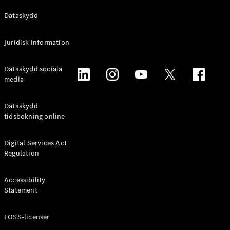
Alla
Dataskydd
Familjebilar
/ Camping
Juridisk information
van
EQV
Elektrisk
Dataskydd sociala
V-Klass
media
Marco Polo
Marco Polo
Horizon
Dataskydd
tidsbokning online
Konfigurator
Mercedes-
Digital Services Act
Benz Online
Regulation
Store
Accessibility
Transportbilar
Statement
FOSS-licenser
Konfigurator
Mercedes-Benz Online Store