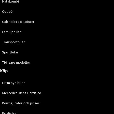
Halvkombi
C-Klass
Kombi All-
Coupé
Terrain
E-Klass
Cabriolet / Roadster
Kombi
E-Klass
Familjebilar
Kombi All-
Terrain
Transportbilar
Sportbilar
Konfigurator
Mercedes-
Tidigare modeller
Benz Online
Köp
Store
Halvkombi
Hitta nya bilar
Mercedes-Benz Certified
Konfigurator och priser
A-Klass
Prislistor