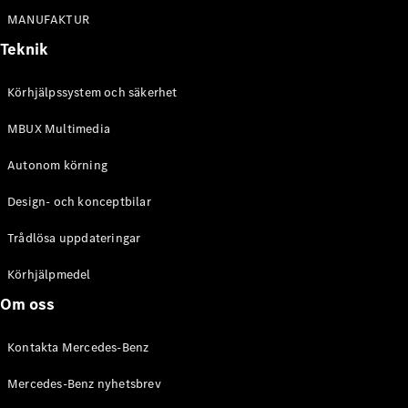
Alla
MANUFAKTUR
Cabriolet /
Roadster
Teknik
CLE
Cabriolet
Körhjälpssystem och säkerhet
Mercedes-
AMG SL
MBUX Multimedia
Roadster
Mercedes-
Autonom körning
Maybach SL
Monogram
Design- och konceptbilar
Series
Trådlösa uppdateringar
Konfigurator
Körhjälpmedel
Mercedes-
Benz Online
Om oss
Store
Grand Limousine
Kontakta Mercedes-Benz
Mercedes-Benz nyhetsbrev