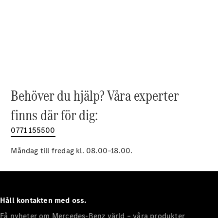
EQE
Elektrisk
SUV
EQS
Elektrisk
SUV
Mercedes-
Maybach
Elektrisk
EQS SUV
GLA
GLA
Behöver du hjälp? Våra experter
Ny
GLA
Ny
Elektrisk
finns där för dig:
GLB
Elektrisk
GLB
0771 155500
GLC
Elektrisk
GLC
Måndag till fredag kl. 08.00–18.00.
GLC Coupé
GLE
GLE Coupé
GLS
Mercedes-
Håll kontakten med oss.
Maybach
Ny
GLS
Få nyheter om Mercedes-Benz värld – våra produkter