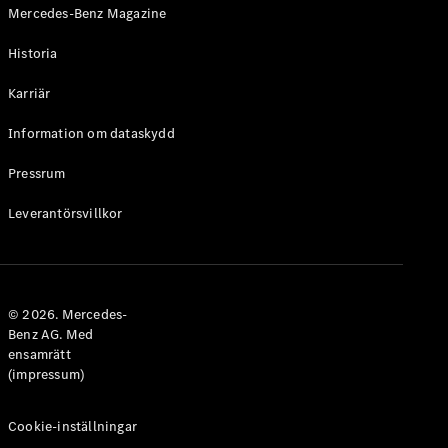
Mercedes-Benz Magazine
Historia
Karriär
VLE
Elektrisk
Information om dataskydd
Konfigurator
Pressrum
Mercedes-
Benz Online
Leverantörsvillkor
Store
Familjebilar / Camping van
© 2026. Mercedes-
Benz AG. Med
ensamrätt
(impressum)
Cookie-inställningar