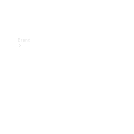
Brand
Upplev
Mercedes-
Benz