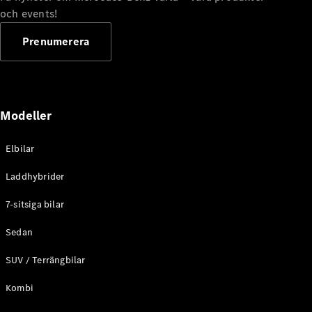
G-
och events!
Elektrisk
Klass
G-Klass
Prenumerera
Konfigurator
Mercedes-
Benz Online
Modeller
Store
Kombi
Elbilar
Laddhybrider
7-sitsiga bilar
Sedan
Alla Kombi
CLA
SUV / Terrängbilar
Shooting
Elektrisk
Brake
Kombi
C-Klass
Kombi