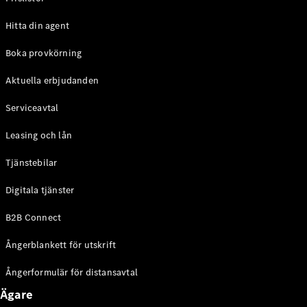
Halvkombi
Hitta din agent
Konfigurator
Boka provkörning
Mercedes-
Benz Online
Aktuella erbjudanden
Store
Coupé
Serviceavtal
Leasing och lån
Tjänstebilar
Digitala tjänster
Alla Coupé
B2B Connect
CLE Coupé
Mercedes-
Ångerblankett för utskrift
AMG GT
Coupé
Ångerformulär för distansavtal
Mercedes-
AMG GT 4-
Ägare
Dörrars