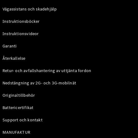
Coupé
Vägassistans och skadehjälp
Mercedes-
AMG GT
Instruktionsböcker
Elektrisk
4-Dörrars
Coupé
Instruktionsvideor
Garanti
Konfigurator
Mercedes-
Återkallelse
Benz Online
Store
Retur- och avfallshantering av uttjänta fordon
Cabriolet / Roadster
Nedstängning av 2G- och 3G-mobilnät
Originaltillbehör
Battericertifikat
Support och kontakt
MANUFAKTUR