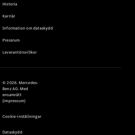
Historia
Karriär
Information om dataskydd
VLE
Elektrisk
Pressrum
Konfigurator
Leverantörsvillkor
Mercedes-
Benz Online
Store
Familjebilar / Camping van
© 2026. Mercedes-
Benz AG. Med
ensamrätt
(impressum)
Cookie-inställningar
Dataskydd