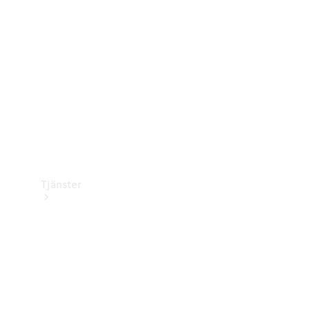
Laddningsutrustning
Collection
Bilvård
Tjänster
Alla tjänster