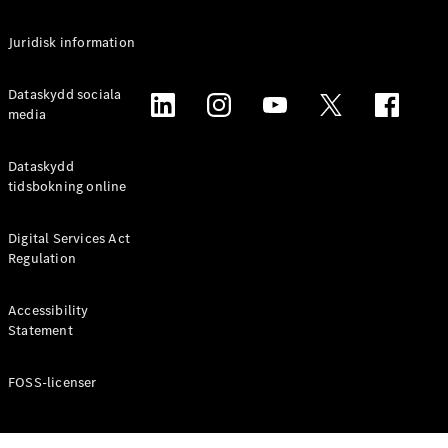
Alla
Juridisk information
Familjebilar
/ Camping
van
Dataskydd sociala
EQV
media
Elektrisk
V-Klass
Marco Polo
Dataskydd
Marco Polo
tidsbokning online
Horizon
Digital Services Act
Konfigurator
Regulation
Mercedes-
Benz Online
Accessibility
Store
Statement
Transportbilar
FOSS-licenser
Konfigurator
Mercedes-Benz Online Store