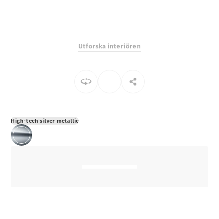
E-Klass
Sedan
S-Klass
Lång
Utforska interiören
Mercedes-
Maybach S-
Klass
Konfigurator
Mercedes-
Benz Online
High-tech silver metallic
Store
SUV
Alla Suvar
EQA
Elektrisk