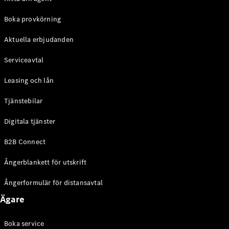
Halvkombi
Boka provkörning
Konfigurator
Aktuella erbjudanden
Mercedes-
Benz Online
Serviceavtal
Store
Coupé
Leasing och lån
Tjänstebilar
Digitala tjänster
B2B Connect
Alla Coupé
Ångerblankett för utskrift
CLE Coupé
Mercedes-
Ångerformulär för distansavtal
AMG GT
Coupé
Ägare
Mercedes-
AMG GT 4-
Boka service
Dörrars