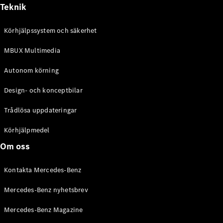
Alla
Teknik
Cabriolet /
Roadster
Körhjälpssystem och säkerhet
CLE
Cabriolet
MBUX Multimedia
Mercedes-
AMG SL
Autonom körning
Roadster
Mercedes-
Design- och konceptbilar
Maybach SL
Monogram
Trådlösa uppdateringar
Series
Körhjälpmedel
Konfigurator
Om oss
Mercedes-
Benz Online
Kontakta Mercedes-Benz
Store
Grand Limousine
Mercedes-Benz nyhetsbrev
Mercedes-Benz Magazine