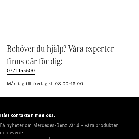
EQE
Elektrisk
SUV
EQS
Elektrisk
SUV
Mercedes-
Maybach
Elektrisk
EQS SUV
Behöver du hjälp? Våra experter
GLA
GLA
finns där för dig:
Ny
GLA
Ny
Elektrisk
GLB
0771 155500
Elektrisk
GLB
GLC
Måndag till fredag kl. 08.00–18.00.
Elektrisk
GLC
GLC Coupé
GLE
GLE Coupé
Håll kontakten med oss.
GLS
Mercedes-
Få nyheter om Mercedes-Benz värld – våra produkter
Maybach
Ny
och events!
GLS