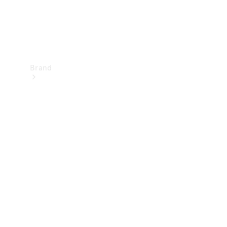
Brand
Upplev
Mercedes-
Benz