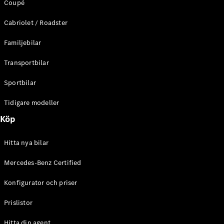
Coupé
C-Klass
Kombi All-
Cabriolet / Roadster
Terrain
E-Klass
Familjebilar
Kombi
E-Klass
Transportbilar
Kombi All-
Terrain
Sportbilar
Tidigare modeller
Konfigurator
Mercedes-
Köp
Benz Online
Store
Hitta nya bilar
Halvkombi
Mercedes-Benz Certified
Konfigurator och priser
Prislistor
A-Klass
Hitta din agent