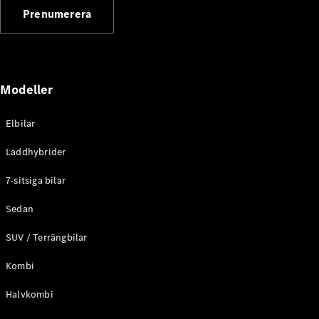
G-
Prenumerera
Elektrisk
Klass
G-Klass
Konfigurator
Modeller
Mercedes-
Benz Online
Store
Elbilar
Kombi
Laddhybrider
7-sitsiga bilar
Sedan
SUV / Terrängbilar
Alla Kombi
CLA
Kombi
Shooting
Elektrisk
Brake
Halvkombi
C-Klass
Kombi