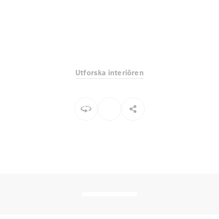
EQE
Elektrisk
SUV
EQS
Elektrisk
SUV
Mercedes-
Maybach
Elektrisk
EQS SUV
Utforska interiören
GLA
GLA
Ny
GLA
Ny
Elektrisk
GLB
Elektrisk
GLB
GLC
Elektrisk
GLC
GLC Coupé
GLE
GLE Coupé
GLS
Mercedes-
Maybach
Ny
GLS