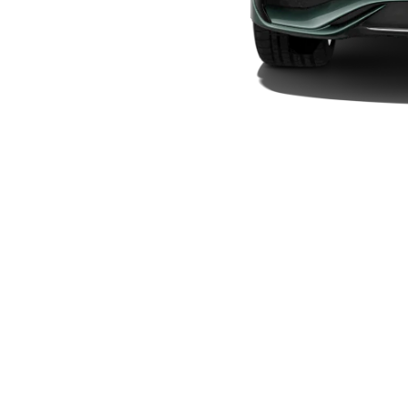
Elektriska modeller
Laddhybrid modeller
Sedan
Alla Sedan
CLA
Elektrisk
C-Klass
Sedan
C-
Klass
Elektrisk
Sedan
EQE
Elektrisk
Sedan
EQS
Elektrisk
Sedan