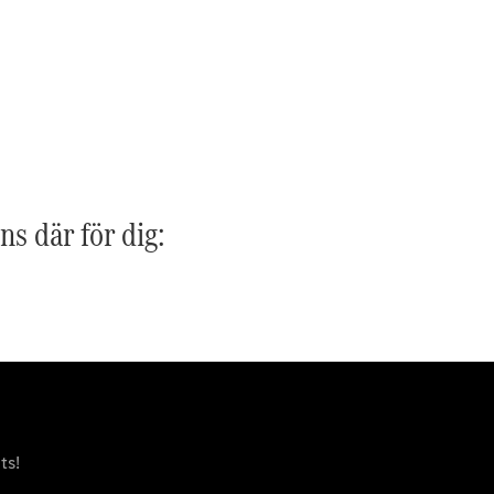
G-
Elektrisk
Klass
G-Klass
Konfigurator
Mercedes-
Benz Online
Store
Kombi
ns där för dig:
Alla Kombi
CLA
Shooting
Elektrisk
Brake
C-Klass
ts!
Kombi