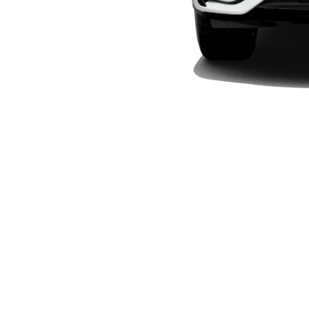
Elektriska modeller
Laddhybrid modeller
Sedan
Alla Sedan
CLA
Elektrisk
C-Klass
Sedan
C-
Klass
Elektrisk
Sedan
EQE
Elektrisk
Sedan
EQS
Elektrisk
Sedan