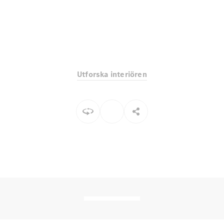
EQE
Elektrisk
SUV
EQS
Elektrisk
SUV
Mercedes-
Maybach
Elektrisk
EQS SUV
Utforska interiören
GLA
GLA
Ny
GLA
Ny
Elektrisk
GLB
Elektrisk
GLB
GLC
Elektrisk
GLC
GLC Coupé
GLE
GLE Coupé
GLS
Mercedes-
Maybach
Ny
GLS