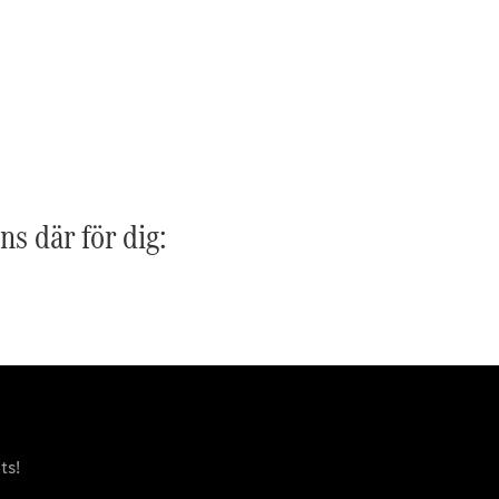
G-
Elektrisk
Klass
G-Klass
Konfigurator
Mercedes-
Benz Online
Store
Kombi
ns där för dig:
Alla Kombi
CLA
Shooting
Elektrisk
Brake
C-Klass
ts!
Kombi