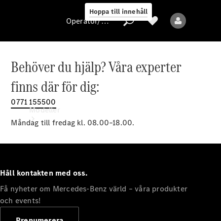
Hoppa till innehåll
Operatör/skydd av personuppgifter
Behöver du hjälp? Våra experter
Operatör/skydd
finns där för dig:
av
personuppgifter
0771 155500
Modeller
Måndag till fredag kl. 08.00–18.00.
Håll kontakten med oss.
Få nyheter om Mercedes-Benz värld – våra produkter
Alla modeller
Nya modeller
och events!
Prenumerera