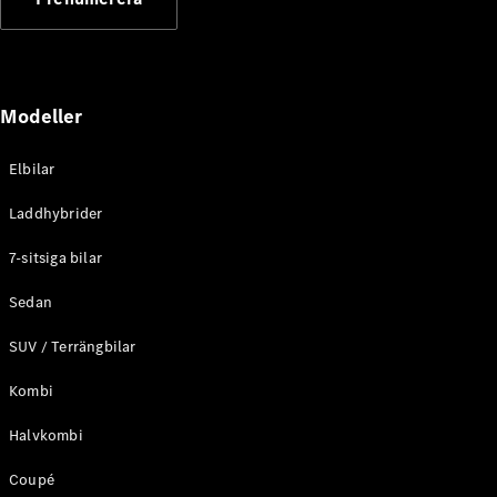
Elektriska modeller
Laddhybrid modeller
Sedan
Modeller
Elbilar
Laddhybrider
Alla Sedan
7-sitsiga bilar
CLA
Elektrisk
C-Klass
Sedan
Sedan
SUV / Terrängbilar
C-
Klass
Elektrisk
Kombi
Sedan
EQE
Elektrisk
Halvkombi
Sedan
EQS
Elektrisk
Coupé
Sedan