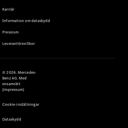
Halvkombi
Karriär
Konfigurator
Information om dataskydd
Mercedes-
Benz Online
Pressrum
Store
Leverantörsvillkor
Coupé
© 2026. Mercedes-
Benz AG. Med
ensamrätt
Alla Coupé
(impressum)
CLE Coupé
Mercedes-
AMG GT
Cookie-inställningar
Coupé
Mercedes-
Dataskydd
AMG GT 4-
Dörrars