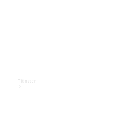
Laddningsutrustning
Collection
Bilvård
Tjänster
Alla tjänster