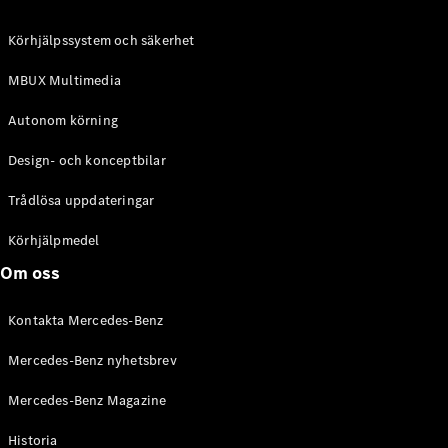
C-Klass
Kombi All-
Körhjälpssystem och säkerhet
Terrain
E-Klass
MBUX Multimedia
Kombi
E-Klass
Autonom körning
Kombi All-
Terrain
Design- och konceptbilar
Trådlösa uppdateringar
Konfigurator
Mercedes-
Körhjälpmedel
Benz Online
Om oss
Store
Halvkombi
Kontakta Mercedes-Benz
Mercedes-Benz nyhetsbrev
Mercedes-Benz Magazine
Historia
A-Klass