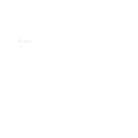
Brand
Upplev
Mercedes-
Benz