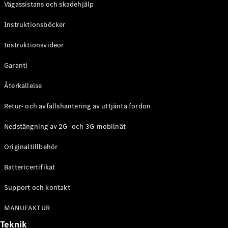
Vägassistans och skadehjälp
G-
Elektrisk
Klass
Instruktionsböcker
G-Klass
Instruktionsvideor
Konfigurator
Mercedes-
Garanti
Benz Online
Store
Återkallelse
Kombi
Retur- och avfallshantering av uttjänta fordon
Nedstängning av 2G- och 3G-mobilnät
Originaltillbehör
Battericertifikat
Alla Kombi
CLA
Support och kontakt
Shooting
Elektrisk
Brake
MANUFAKTUR
C-Klass
Teknik
Kombi