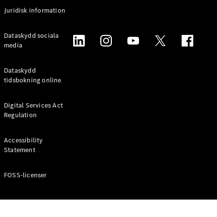
Coupé
Juridisk information
Mercedes-
AMG GT
Elektrisk
Dataskydd sociala
4-Dörrars
media
Coupé
Dataskydd
Konfigurator
tidsbokning online
Mercedes-
Benz Online
Digital Services Act
Store
Regulation
Cabriolet / Roadster
Accessibility
Statement
FOSS-licenser