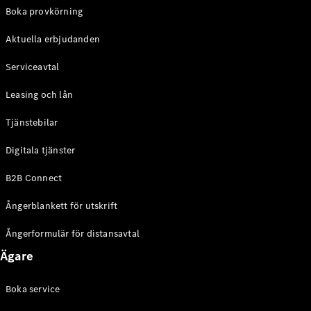
EQE
Boka provkörning
Elektrisk
SUV
Aktuella erbjudanden
EQS
Elektrisk
SUV
Serviceavtal
Mercedes-
Maybach
Elektrisk
Leasing och lån
EQS SUV
GLA
Tjänstebilar
GLA
Ny
GLA
Ny
Elektrisk
Digitala tjänster
GLB
Elektrisk
GLB
B2B Connect
GLC
Elektrisk
GLC
Ångerblankett för utskrift
GLC Coupé
GLE
Ångerformulär för distansavtal
GLE Coupé
Ägare
GLS
Mercedes-
Maybach
Boka service
Ny
GLS