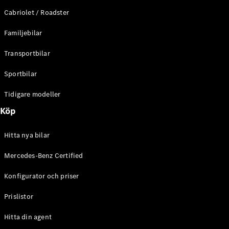
E-Klass
Cabriolet / Roadster
Sedan
S-Klass
Familjebilar
Lång
Mercedes-
Transportbilar
Maybach S-
Klass
Sportbilar
Tidigare modeller
Konfigurator
Mercedes-
Köp
Benz Online
Store
Hitta nya bilar
SUV
Mercedes-Benz Certified
Konfigurator och priser
Prislistor
Alla Suvar
Hitta din agent
EQA
Elektrisk