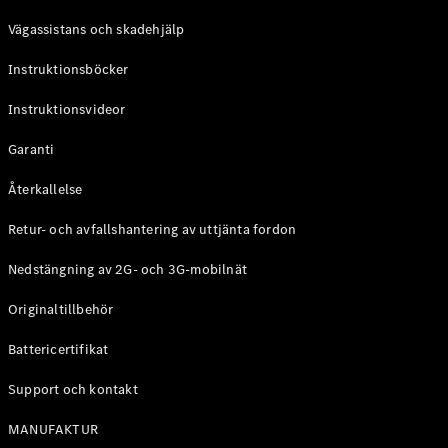
Coupé
Vägassistans och skadehjälp
Mercedes-
AMG GT
Instruktionsböcker
Elektrisk
4-Dörrars
Coupé
Instruktionsvideor
Garanti
Konfigurator
Mercedes-
Återkallelse
Benz Online
Store
Retur- och avfallshantering av uttjänta fordon
Cabriolet / Roadster
Nedstängning av 2G- och 3G-mobilnät
Originaltillbehör
Battericertifikat
Support och kontakt
MANUFAKTUR