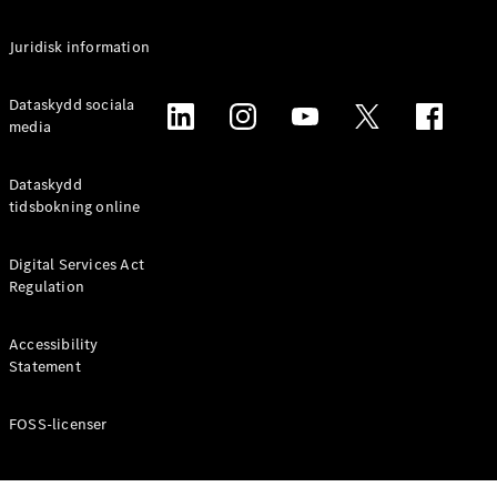
Alla
Juridisk information
Familjebilar
/ Camping
van
Dataskydd sociala
EQV
media
Elektrisk
V-Klass
Marco Polo
Dataskydd
Marco Polo
tidsbokning online
Horizon
Digital Services Act
Konfigurator
Regulation
Mercedes-
Benz Online
Accessibility
Store
Statement
Transportbilar
FOSS-licenser
Konfigurator
Mercedes-Benz Online Store