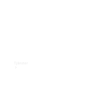
Laddningsutrustning
Collection
Bilvård
Tjänster
Alla tjänster