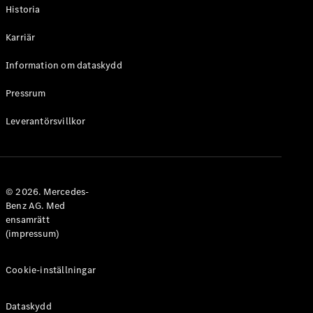
Historia
Karriär
Information om dataskydd
VLE
Elektrisk
Pressrum
Konfigurator
Leverantörsvillkor
Mercedes-
Benz Online
Store
Familjebilar / Camping van
© 2026. Mercedes-
Benz AG. Med
ensamrätt
(impressum)
Cookie-inställningar
Dataskydd