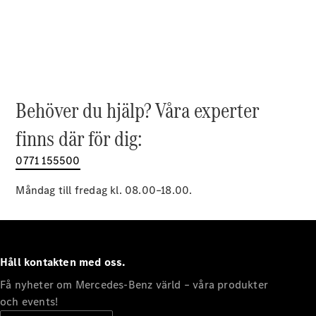
EQE
Elektrisk
SUV
EQS
Elektrisk
SUV
Mercedes-
Maybach
Elektrisk
EQS SUV
Behöver du hjälp? Våra experter
GLA
GLA
finns där för dig:
Ny
GLA
Ny
Elektrisk
GLB
0771 155500
Elektrisk
GLB
GLC
Måndag till fredag kl. 08.00–18.00.
Elektrisk
GLC
GLC Coupé
GLE
GLE Coupé
Håll kontakten med oss.
GLS
Mercedes-
Få nyheter om Mercedes-Benz värld – våra produkter
Maybach
Ny
och events!
GLS