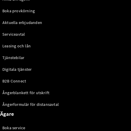
Halvkombi
Boka provkörning
Konfigurator
Aktuella erbjudanden
Mercedes-
Benz Online
Serviceavtal
Store
Coupé
Leasing och lån
Tjänstebilar
Digitala tjänster
B2B Connect
Alla Coupé
Ångerblankett för utskrift
CLE Coupé
Mercedes-
Ångerformulär för distansavtal
AMG GT
Coupé
Ägare
Mercedes-
AMG GT 4-
Boka service
Dörrars