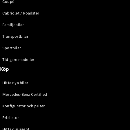
Coupé
C-Klass
Kombi All-
Cabriolet / Roadster
Terrain
E-Klass
Familjebilar
Kombi
E-Klass
Transportbilar
Kombi All-
Terrain
Sportbilar
Tidigare modeller
Konfigurator
Mercedes-
Köp
Benz Online
Store
Hitta nya bilar
Halvkombi
Mercedes-Benz Certified
Konfigurator och priser
Prislistor
A-Klass
Hitta din agent