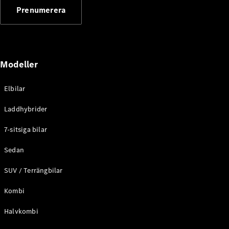
G-
Prenumerera
Elektrisk
Klass
G-Klass
Konfigurator
Modeller
Mercedes-
Benz Online
Store
Elbilar
Kombi
Laddhybrider
7-sitsiga bilar
Sedan
SUV / Terrängbilar
Alla Kombi
CLA
Kombi
Shooting
Elektrisk
Brake
Halvkombi
C-Klass
Kombi