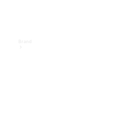
Brand
Upplev
Mercedes-
Benz