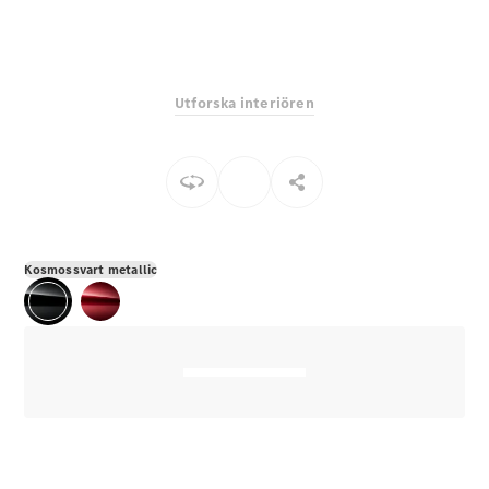
E-Klass
Sedan
S-Klass
Lång
Utforska interiören
Mercedes-
Maybach S-
Klass
Konfigurator
Mercedes-
Benz Online
Kosmossvart metallic
Store
SUV
Alla Suvar
EQA
Elektrisk