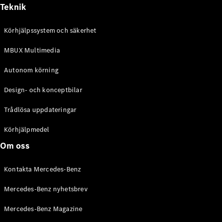
Alla
Teknik
Cabriolet /
Roadster
Körhjälpssystem och säkerhet
CLE
Cabriolet
MBUX Multimedia
Mercedes-
AMG SL
Autonom körning
Roadster
Mercedes-
Design- och konceptbilar
Maybach SL
Monogram
Trådlösa uppdateringar
Series
Körhjälpmedel
Konfigurator
Om oss
Mercedes-
Benz Online
Kontakta Mercedes-Benz
Store
Grand Limousine
Mercedes-Benz nyhetsbrev
Mercedes-Benz Magazine