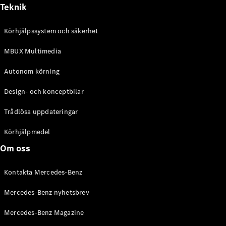
Alla
Teknik
Cabriolet /
Roadster
Körhjälpssystem och säkerhet
CLE
Cabriolet
MBUX Multimedia
Mercedes-
AMG SL
Autonom körning
Roadster
Mercedes-
Design- och konceptbilar
Maybach SL
Monogram
Trådlösa uppdateringar
Series
Körhjälpmedel
Konfigurator
Om oss
Mercedes-
Benz Online
Kontakta Mercedes-Benz
Store
Grand Limousine
Mercedes-Benz nyhetsbrev
Mercedes-Benz Magazine