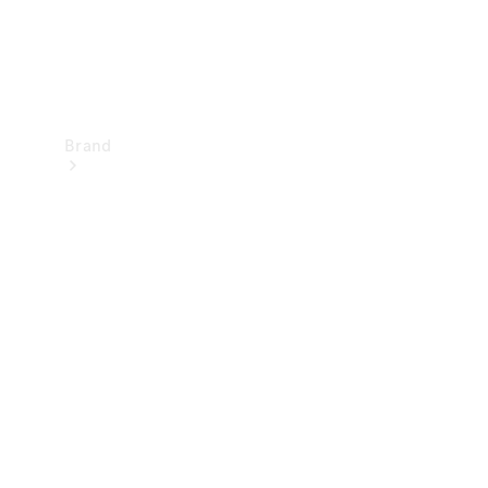
Brand
Upplev
Mercedes-
Benz