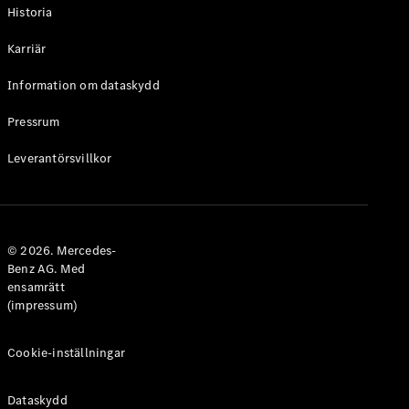
Historia
Karriär
Information om dataskydd
VLE
Elektrisk
Pressrum
Konfigurator
Leverantörsvillkor
Mercedes-
Benz Online
Store
Familjebilar / Camping van
© 2026. Mercedes-
Benz AG. Med
ensamrätt
(impressum)
Cookie-inställningar
Dataskydd