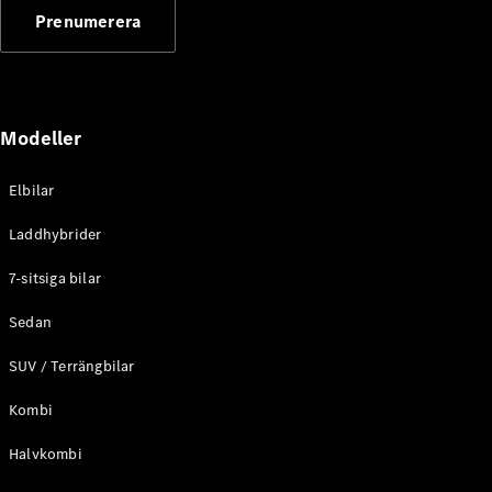
G-
Prenumerera
Elektrisk
Klass
G-Klass
Konfigurator
Modeller
Mercedes-
Benz Online
Store
Elbilar
Kombi
Laddhybrider
7-sitsiga bilar
Sedan
SUV / Terrängbilar
Alla Kombi
CLA
Kombi
Shooting
Elektrisk
Brake
Halvkombi
C-Klass
Kombi