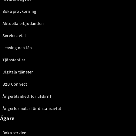
Halvkombi
Boka provkörning
Konfigurator
Aktuella erbjudanden
Mercedes-
Benz Online
Serviceavtal
Store
Coupé
Leasing och lån
Tjänstebilar
Digitala tjänster
B2B Connect
Alla Coupé
Ångerblankett för utskrift
CLE Coupé
Mercedes-
Ångerformulär för distansavtal
AMG GT
Coupé
Ägare
Mercedes-
AMG GT 4-
Boka service
Dörrars