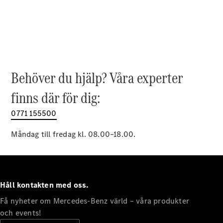
EQE
Elektrisk
SUV
EQS
Elektrisk
SUV
Mercedes-
Maybach
Elektrisk
EQS SUV
Behöver du hjälp? Våra experter
GLA
GLA
finns där för dig:
Ny
GLA
Ny
Elektrisk
GLB
0771 155500
Elektrisk
GLB
GLC
Måndag till fredag kl. 08.00–18.00.
Elektrisk
GLC
GLC Coupé
GLE
GLE Coupé
Håll kontakten med oss.
GLS
Mercedes-
Få nyheter om Mercedes-Benz värld – våra produkter
Maybach
Ny
och events!
GLS