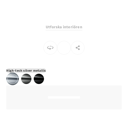
E-Klass
Sedan
S-Klass
Lång
Utforska interiören
Mercedes-
Maybach S-
Klass
Konfigurator
Mercedes-
Benz Online
High-tech silver metallic
Store
SUV
Alla Suvar
EQA
Elektrisk