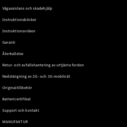
Coupé
Vägassistans och skadehjälp
Mercedes-
AMG GT
Instruktionsböcker
Elektrisk
4-Dörrars
Coupé
Instruktionsvideor
Garanti
Konfigurator
Mercedes-
Återkallelse
Benz Online
Store
Retur- och avfallshantering av uttjänta fordon
Cabriolet / Roadster
Nedstängning av 2G- och 3G-mobilnät
Originaltillbehör
Battericertifikat
Support och kontakt
MANUFAKTUR