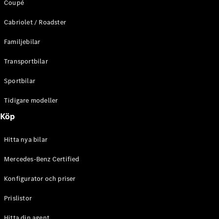
Coupé
C-Klass
Kombi All-
Cabriolet / Roadster
Terrain
E-Klass
Familjebilar
Kombi
E-Klass
Transportbilar
Kombi All-
Terrain
Sportbilar
Tidigare modeller
Konfigurator
Mercedes-
Köp
Benz Online
Store
Hitta nya bilar
Halvkombi
Mercedes-Benz Certified
Konfigurator och priser
Prislistor
A-Klass
Hitta din agent