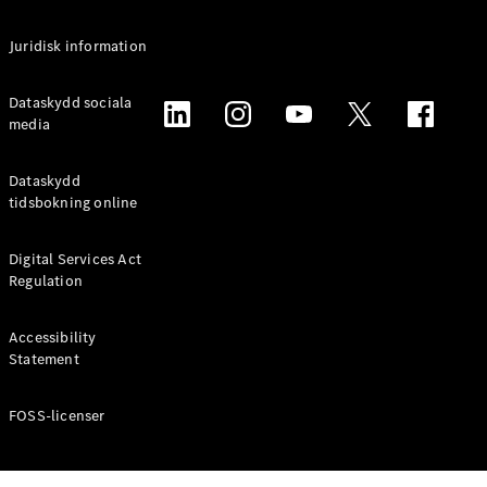
Alla
Juridisk information
Familjebilar
/ Camping
van
Dataskydd sociala
EQV
media
Elektrisk
V-Klass
Marco Polo
Dataskydd
Marco Polo
tidsbokning online
Horizon
Digital Services Act
Konfigurator
Regulation
Mercedes-
Benz Online
Accessibility
Store
Statement
Transportbilar
FOSS-licenser
Konfigurator
Mercedes-Benz Online Store