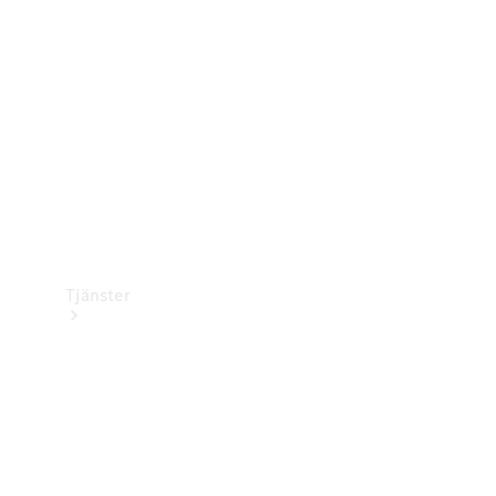
Laddningsutrustning
Collection
Bilvård
Tjänster
Alla tjänster