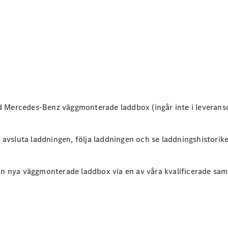
Elektriska modeller
Laddhybrid modeller
Sedan
Mercedes-Benz väggmonterade laddbox (ingår inte i leveransom
Alla Sedan
CLA
Elektrisk
C-Klass
h avsluta laddningen, följa laddningen och se laddningshistor
Sedan
C-
Klass
 din nya väggmonterade laddbox via en av våra kvalificerade sa
Elektrisk
Sedan
EQE
Elektrisk
Sedan
EQS
Elektrisk
Sedan