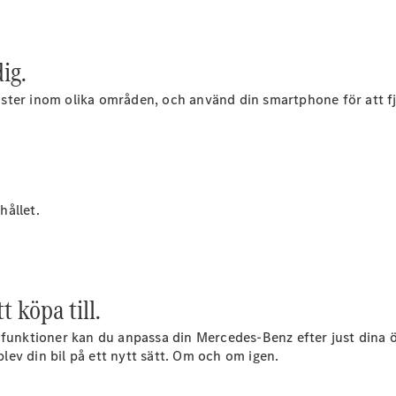
E-Klass
Sedan
S-Klass
dig.
Lång
Mercedes-
ter inom olika områden, och använd din smartphone för att fjär
Maybach S-
Klass
Konfigurator
Mercedes-
Benz Online
hållet.
Store
SUV
 köpa till.
funktioner kan du anpassa din Mercedes-Benz efter just dina ön
plev din bil på ett nytt sätt. Om och om igen.
Alla Suvar
EQA
Elektrisk