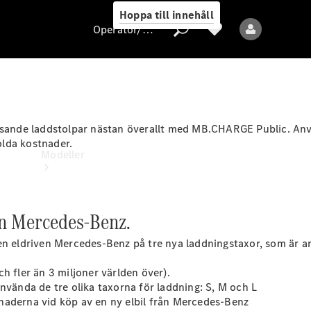
Hoppa till innehåll
Operatör/skydd av personuppgifter
Operatör/skydd
av
assande laddstolpar nästan överallt med MB.CHARGE Public. Anv
personuppgifter
olda
kostnader.
Modeller
in Mercedes-Benz.
en eldriven Mercedes-Benz på tre nya laddningstaxor, som är a
Alla modeller
och fler än 3 miljoner världen över).
Nya modeller
nvända de tre olika taxorna för laddning: S, M och L
naderna vid köp av en ny elbil från Mercedes-Benz