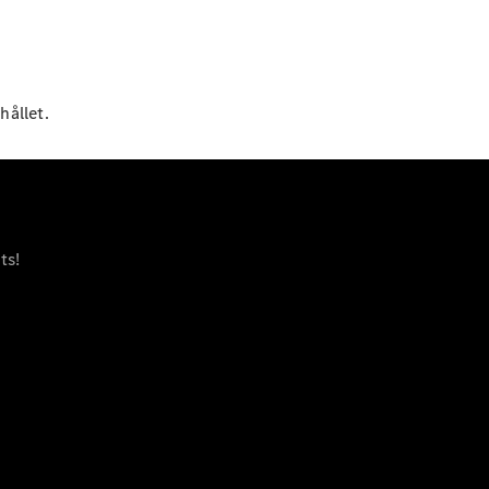
EQE
Elektrisk
SUV
EQS
Elektrisk
SUV
Mercedes-
hållet.
Maybach
Elektrisk
EQS SUV
GLA
GLA
Ny
GLA
Ny
Elektrisk
GLB
Elektrisk
ts!
GLB
GLC
Elektrisk
GLC
GLC Coupé
GLE
GLE Coupé
GLS
Mercedes-
Maybach
Ny
GLS