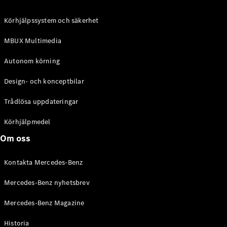
C-Klass
Kombi All-
Körhjälpssystem och säkerhet
Terrain
E-Klass
MBUX Multimedia
Kombi
E-Klass
Autonom körning
Kombi All-
Terrain
Design- och konceptbilar
Trådlösa uppdateringar
Konfigurator
Mercedes-
Körhjälpmedel
Benz Online
Om oss
Store
Halvkombi
Kontakta Mercedes-Benz
Mercedes-Benz nyhetsbrev
Mercedes-Benz Magazine
Historia
A-Klass