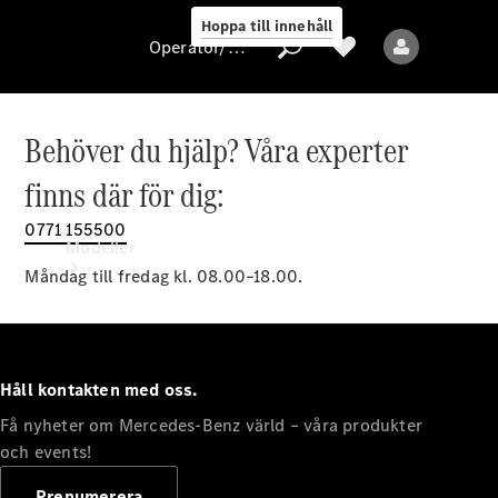
Hoppa till innehåll
Operatör/skydd av personuppgifter
Behöver du hjälp? Våra experter
Operatör/skydd
finns där för dig:
av
personuppgifter
0771 155500
Modeller
Måndag till fredag kl. 08.00–18.00.
Håll kontakten med oss.
Få nyheter om Mercedes-Benz värld – våra produkter
Alla modeller
Nya modeller
och events!
Prenumerera