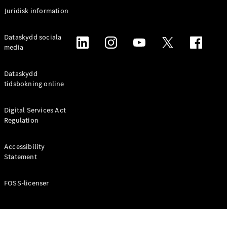
Coupé
Juridisk information
Mercedes-
AMG GT
Elektrisk
Dataskydd sociala
4-Dörrars
media
Coupé
Dataskydd
Konfigurator
tidsbokning online
Mercedes-
Benz Online
Digital Services Act
Store
Regulation
Cabriolet / Roadster
Accessibility
Statement
FOSS-licenser