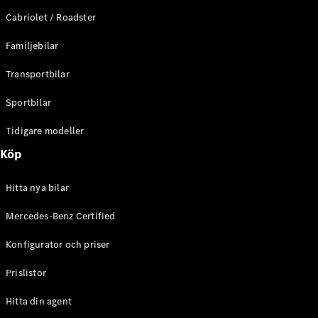
E-Klass
Cabriolet / Roadster
Sedan
S-Klass
Familjebilar
Lång
Mercedes-
Transportbilar
Maybach S-
Klass
Sportbilar
Tidigare modeller
Konfigurator
Mercedes-
Köp
Benz Online
Store
Hitta nya bilar
SUV
Mercedes-Benz Certified
Konfigurator och priser
Prislistor
Alla Suvar
Hitta din agent
EQA
Elektrisk