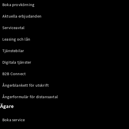
EQE
Boka provkörning
Elektrisk
SUV
Aktuella erbjudanden
EQS
Elektrisk
SUV
Serviceavtal
Mercedes-
Maybach
Elektrisk
Leasing och lån
EQS SUV
GLA
Tjänstebilar
GLA
Ny
GLA
Ny
Elektrisk
Digitala tjänster
GLB
Elektrisk
GLB
B2B Connect
GLC
Elektrisk
GLC
Ångerblankett för utskrift
GLC Coupé
GLE
Ångerformulär för distansavtal
GLE Coupé
Ägare
GLS
Mercedes-
Maybach
Boka service
Ny
GLS