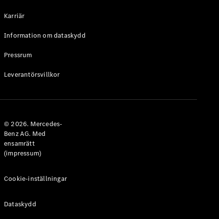
Halvkombi
Karriär
Konfigurator
Information om dataskydd
Mercedes-
Benz Online
Pressrum
Store
Leverantörsvillkor
Coupé
© 2026. Mercedes-
Benz AG. Med
ensamrätt
Alla Coupé
(impressum)
CLE Coupé
Mercedes-
AMG GT
Cookie-inställningar
Coupé
Mercedes-
Dataskydd
AMG GT 4-
Dörrars