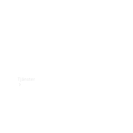
Laddningsutrustning
Collection
Bilvård
Tjänster
Alla tjänster