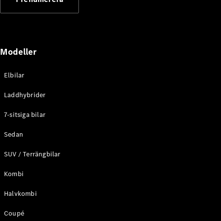
Elektriska modeller
Laddhybrid modeller
Sedan
Modeller
Elbilar
Laddhybrider
Alla Sedan
7-sitsiga bilar
CLA
Elektrisk
C-Klass
Sedan
Sedan
SUV / Terrängbilar
C-
Klass
Elektrisk
Kombi
Sedan
EQE
Elektrisk
Halvkombi
Sedan
EQS
Elektrisk
Coupé
Sedan