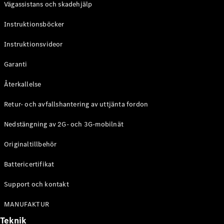
Vägassistans och skadehjälp
G-
Elektrisk
Klass
Instruktionsböcker
G-Klass
Instruktionsvideor
Konfigurator
Mercedes-
Garanti
Benz Online
Store
Återkallelse
Kombi
Retur- och avfallshantering av uttjänta fordon
Nedstängning av 2G- och 3G-mobilnät
Originaltillbehör
Battericertifikat
Alla Kombi
CLA
Support och kontakt
Shooting
Elektrisk
Brake
MANUFAKTUR
C-Klass
Teknik
Kombi