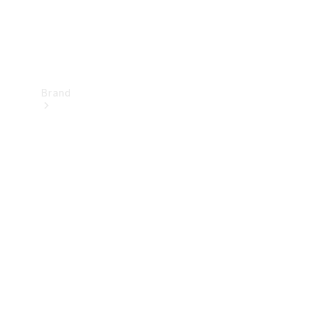
Brand
Upplev
Mercedes-
Benz