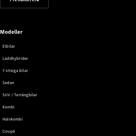
Elektriska modeller
Laddhybrid modeller
Sedan
Modeller
Elbilar
Laddhybrider
Alla Sedan
7-sitsiga bilar
CLA
Elektrisk
C-Klass
Sedan
Sedan
SUV / Terrängbilar
C-
Klass
Elektrisk
Kombi
Sedan
EQE
Elektrisk
Halvkombi
Sedan
EQS
Elektrisk
Coupé
Sedan