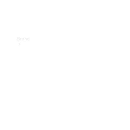
Brand
Upplev
Mercedes-
Benz