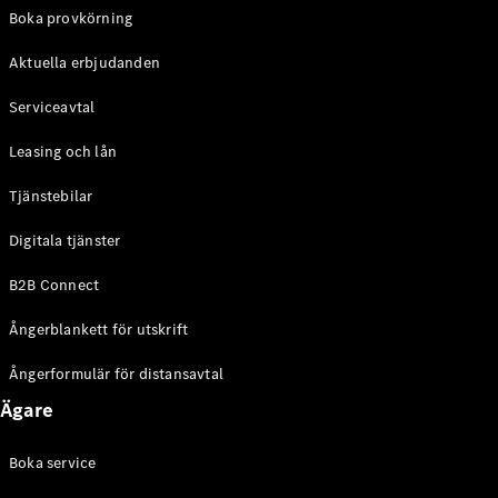
EQE
Boka provkörning
Elektrisk
SUV
Aktuella erbjudanden
EQS
Elektrisk
SUV
Serviceavtal
Mercedes-
Maybach
Elektrisk
Leasing och lån
EQS SUV
GLA
Tjänstebilar
GLA
Ny
GLA
Ny
Elektrisk
Digitala tjänster
GLB
Elektrisk
GLB
B2B Connect
GLC
Elektrisk
GLC
Ångerblankett för utskrift
GLC Coupé
GLE
Ångerformulär för distansavtal
GLE Coupé
Ägare
GLS
Mercedes-
Maybach
Boka service
Ny
GLS