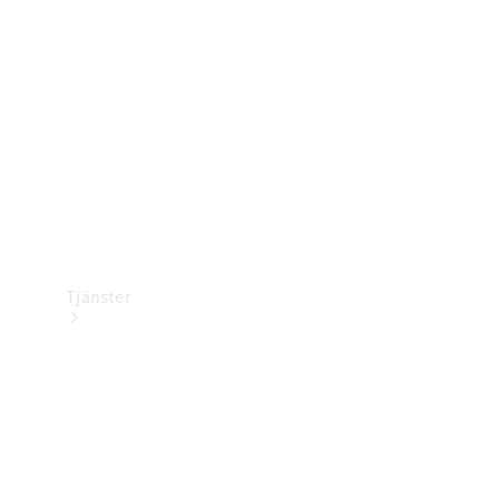
Laddningsutrustning
Collection
Bilvård
Tjänster
Alla tjänster