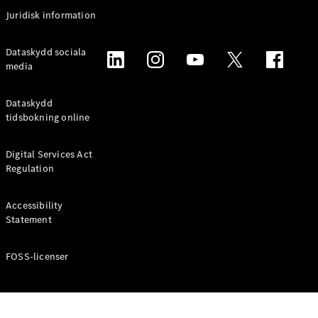
Coupé
Juridisk information
Mercedes-
AMG GT
Elektrisk
Dataskydd sociala
4-Dörrars
media
Coupé
Dataskydd
Konfigurator
tidsbokning online
Mercedes-
Benz Online
Digital Services Act
Store
Regulation
Cabriolet / Roadster
Accessibility
Statement
FOSS-licenser