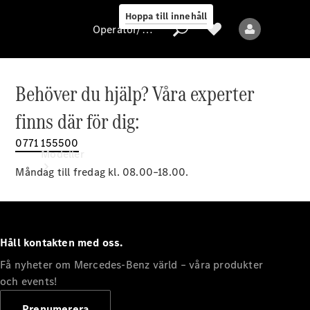
Hoppa till innehåll
Operatör/skydd av personuppgifter
Behöver du hjälp? Våra experter
Operatör/skydd
finns där för dig:
av
personuppgifter
0771 155500
Modeller
Måndag till fredag kl. 08.00–18.00.
Håll kontakten med oss.
Få nyheter om Mercedes-Benz värld – våra produkter
Alla modeller
Nya modeller
och events!
Prenumerera