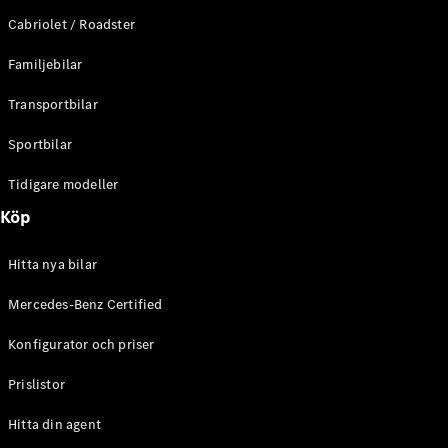
E-Klass
Cabriolet / Roadster
Sedan
S-Klass
Familjebilar
Lång
Mercedes-
Transportbilar
Maybach S-
Klass
Sportbilar
Tidigare modeller
Konfigurator
Mercedes-
Köp
Benz Online
Store
Hitta nya bilar
SUV
Mercedes-Benz Certified
Konfigurator och priser
Prislistor
Alla Suvar
Hitta din agent
EQA
Elektrisk