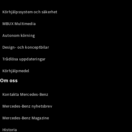
C-Klass
Kombi All-
Körhjälpssystem och säkerhet
Terrain
E-Klass
MBUX Multimedia
Kombi
E-Klass
Autonom körning
Kombi All-
Terrain
Design- och konceptbilar
Trådlösa uppdateringar
Konfigurator
Mercedes-
Körhjälpmedel
Benz Online
Om oss
Store
Halvkombi
Kontakta Mercedes-Benz
Mercedes-Benz nyhetsbrev
Mercedes-Benz Magazine
Historia
A-Klass