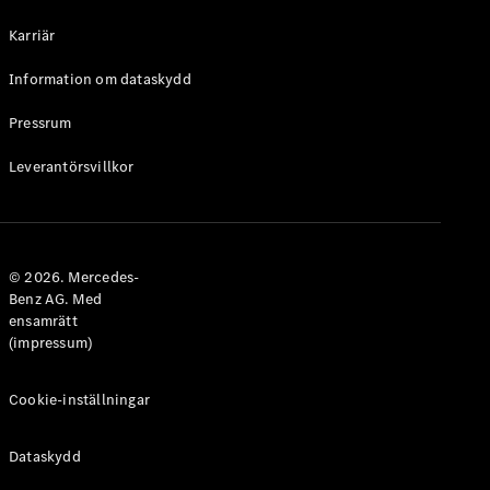
Halvkombi
Karriär
Konfigurator
Information om dataskydd
Mercedes-
Benz Online
Pressrum
Store
Leverantörsvillkor
Coupé
© 2026. Mercedes-
Benz AG. Med
ensamrätt
Alla Coupé
(impressum)
CLE Coupé
Mercedes-
AMG GT
Cookie-inställningar
Coupé
Mercedes-
Dataskydd
AMG GT 4-
Dörrars