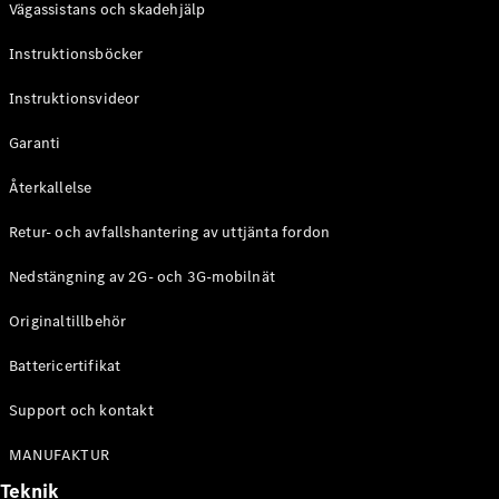
Vägassistans och skadehjälp
G-
Elektrisk
Klass
Instruktionsböcker
G-Klass
Instruktionsvideor
Konfigurator
Mercedes-
Garanti
Benz Online
Store
Återkallelse
Kombi
Retur- och avfallshantering av uttjänta fordon
Nedstängning av 2G- och 3G-mobilnät
Originaltillbehör
Battericertifikat
Alla Kombi
CLA
Support och kontakt
Shooting
Elektrisk
Brake
MANUFAKTUR
C-Klass
Teknik
Kombi