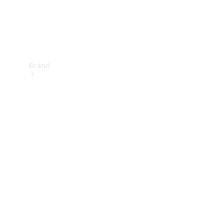
Brand
Upplev
Mercedes-
Benz