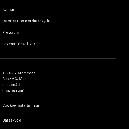
Halvkombi
Karriär
Konfigurator
Information om dataskydd
Mercedes-
Benz Online
Pressrum
Store
Leverantörsvillkor
Coupé
© 2026. Mercedes-
Benz AG. Med
ensamrätt
Alla Coupé
(impressum)
CLE Coupé
Mercedes-
AMG GT
Cookie-inställningar
Coupé
Mercedes-
Dataskydd
AMG GT 4-
Dörrars