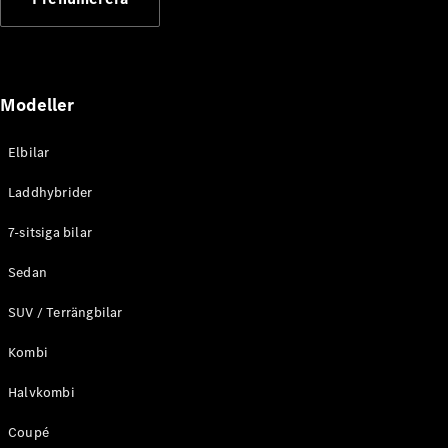
Elektriska modeller
Laddhybrid modeller
Sedan
Modeller
Elbilar
Laddhybrider
Alla Sedan
7-sitsiga bilar
CLA
Elektrisk
C-Klass
Sedan
Sedan
SUV / Terrängbilar
C-
Klass
Elektrisk
Kombi
Sedan
EQE
Elektrisk
Halvkombi
Sedan
EQS
Elektrisk
Coupé
Sedan