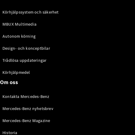
C-Klass
Kombi All-
Körhjälpssystem och säkerhet
Terrain
E-Klass
MBUX Multimedia
Kombi
E-Klass
Autonom körning
Kombi All-
Terrain
Design- och konceptbilar
Trådlösa uppdateringar
Konfigurator
Mercedes-
Körhjälpmedel
Benz Online
Om oss
Store
Halvkombi
Kontakta Mercedes-Benz
Mercedes-Benz nyhetsbrev
Mercedes-Benz Magazine
Historia
A-Klass