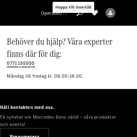
Hoppa till innehåll
Operatör/skydd av personuppgifter
Behöver du hjälp? Våra experter
Operatör/skydd
finns där för dig:
av
personuppgifter
0771 155500
Modeller
Måndag till fredag kl. 08.00–18.00.
Håll kontakten med oss.
Få nyheter om Mercedes-Benz värld – våra produkter
Alla modeller
Nya modeller
och events!
Prenumerera