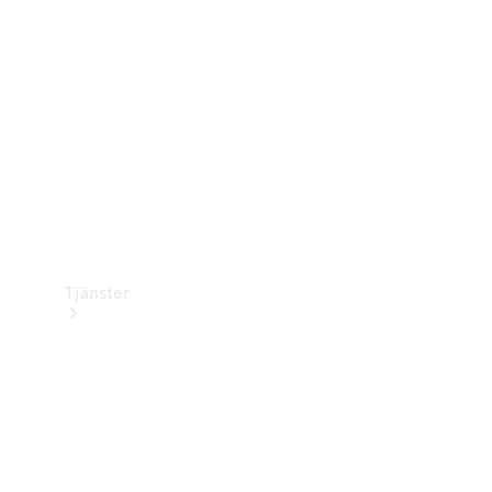
Laddningsutrustning
Collection
Bilvård
Tjänster
Alla tjänster