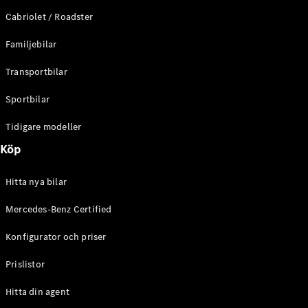
E-Klass
Cabriolet / Roadster
Sedan
S-Klass
Familjebilar
Lång
Mercedes-
Transportbilar
Maybach S-
Klass
Sportbilar
Tidigare modeller
Konfigurator
Mercedes-
Köp
Benz Online
Store
Hitta nya bilar
SUV
Mercedes-Benz Certified
Konfigurator och priser
Prislistor
Alla Suvar
Hitta din agent
EQA
Elektrisk