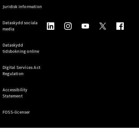
Coupé
Juridisk information
Mercedes-
AMG GT
Elektrisk
Dataskydd sociala
4-Dörrars
media
Coupé
Dataskydd
Konfigurator
tidsbokning online
Mercedes-
Benz Online
Digital Services Act
Store
Regulation
Cabriolet / Roadster
Accessibility
Statement
FOSS-licenser