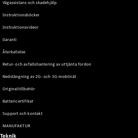
Vägassistans och skadehjälp
G-
Elektrisk
Klass
Instruktionsböcker
G-Klass
Instruktionsvideor
Konfigurator
Mercedes-
Garanti
Benz Online
Store
Återkallelse
Kombi
Retur- och avfallshantering av uttjänta fordon
Nedstängning av 2G- och 3G-mobilnät
Originaltillbehör
Battericertifikat
Alla Kombi
CLA
Support och kontakt
Shooting
Elektrisk
Brake
MANUFAKTUR
C-Klass
Teknik
Kombi