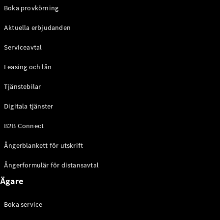
EQE
Boka provkörning
Elektrisk
SUV
Aktuella erbjudanden
EQS
Elektrisk
SUV
Serviceavtal
Mercedes-
Maybach
Elektrisk
Leasing och lån
EQS SUV
GLA
Tjänstebilar
GLA
Ny
GLA
Ny
Elektrisk
Digitala tjänster
GLB
Elektrisk
GLB
B2B Connect
GLC
Elektrisk
GLC
Ångerblankett för utskrift
GLC Coupé
GLE
Ångerformulär för distansavtal
GLE Coupé
Ägare
GLS
Mercedes-
Maybach
Boka service
Ny
GLS