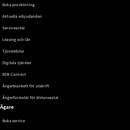
EQE
Boka provkörning
Elektrisk
SUV
Aktuella erbjudanden
EQS
Elektrisk
SUV
Serviceavtal
Mercedes-
Maybach
Elektrisk
Leasing och lån
EQS SUV
GLA
Tjänstebilar
GLA
Ny
GLA
Ny
Elektrisk
Digitala tjänster
GLB
Elektrisk
GLB
B2B Connect
GLC
Elektrisk
GLC
Ångerblankett för utskrift
GLC Coupé
GLE
Ångerformulär för distansavtal
GLE Coupé
Ägare
GLS
Mercedes-
Maybach
Boka service
Ny
GLS