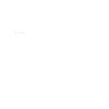
Brand
Upplev
Mercedes-
Benz