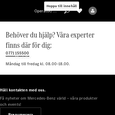
Hoppa till innehåll
Operatör/skydd av personuppgifter
Behöver du hjälp? Våra experter
Operatör/skydd
finns där för dig:
av
personuppgifter
0771 155500
Modeller
Måndag till fredag kl. 08.00–18.00.
Håll kontakten med oss.
Få nyheter om Mercedes-Benz värld – våra produkter
Alla modeller
Nya modeller
och events!
Prenumerera