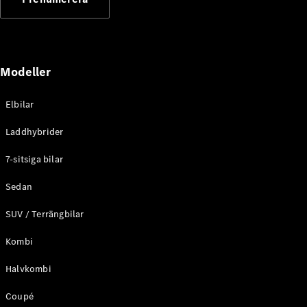
Elektriska modeller
Laddhybrid modeller
Sedan
Modeller
Elbilar
Laddhybrider
Alla Sedan
7-sitsiga bilar
CLA
Elektrisk
C-Klass
Sedan
Sedan
SUV / Terrängbilar
C-
Klass
Elektrisk
Kombi
Sedan
EQE
Elektrisk
Halvkombi
Sedan
EQS
Elektrisk
Coupé
Sedan