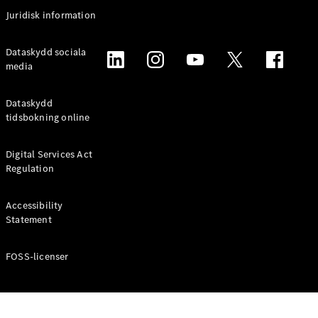
Coupé
Juridisk information
Mercedes-
AMG GT
Elektrisk
Dataskydd sociala
4-Dörrars
media
Coupé
Dataskydd
Konfigurator
tidsbokning online
Mercedes-
Benz Online
Digital Services Act
Store
Regulation
Cabriolet / Roadster
Accessibility
Statement
FOSS-licenser