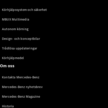
C-Klass
Kombi All-
Körhjälpssystem och säkerhet
Terrain
E-Klass
MBUX Multimedia
Kombi
E-Klass
Autonom körning
Kombi All-
Terrain
Design- och konceptbilar
Trådlösa uppdateringar
Konfigurator
Mercedes-
Körhjälpmedel
Benz Online
Om oss
Store
Halvkombi
Kontakta Mercedes-Benz
Mercedes-Benz nyhetsbrev
Mercedes-Benz Magazine
Historia
A-Klass