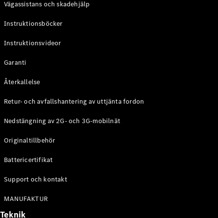
Vägassistans och skadehjälp
G-
Elektrisk
Klass
Instruktionsböcker
G-Klass
Instruktionsvideor
Konfigurator
Mercedes-
Garanti
Benz Online
Store
Återkallelse
Kombi
Retur- och avfallshantering av uttjänta fordon
Nedstängning av 2G- och 3G-mobilnät
Originaltillbehör
Battericertifikat
Alla Kombi
CLA
Support och kontakt
Shooting
Elektrisk
Brake
MANUFAKTUR
C-Klass
Teknik
Kombi