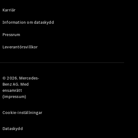
Halvkombi
Karriär
Konfigurator
Information om dataskydd
Mercedes-
Benz Online
Pressrum
Store
Leverantörsvillkor
Coupé
© 2026. Mercedes-
Benz AG. Med
ensamrätt
Alla Coupé
(impressum)
CLE Coupé
Mercedes-
AMG GT
Cookie-inställningar
Coupé
Mercedes-
Dataskydd
AMG GT 4-
Dörrars