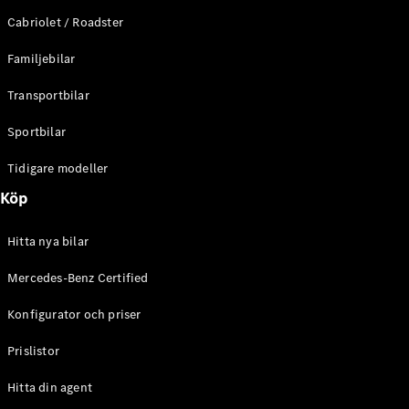
E-Klass
Cabriolet / Roadster
Sedan
S-Klass
Familjebilar
Lång
Mercedes-
Transportbilar
Maybach S-
Klass
Sportbilar
Tidigare modeller
Konfigurator
Mercedes-
Köp
Benz Online
Store
Hitta nya bilar
SUV
Mercedes-Benz Certified
Konfigurator och priser
Prislistor
Alla Suvar
Hitta din agent
EQA
Elektrisk