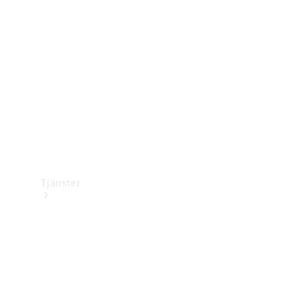
Laddningsutrustning
Collection
Bilvård
Tjänster
Alla tjänster