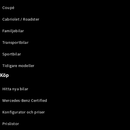
Coupé
Cabriolet / Roadster
VLE
Elektrisk
Familjebilar
Transportbilar
Konfigurator
Mercedes-
Sportbilar
Benz Online
Store
Tidigare modeller
Familjebilar / Camping van
Köp
Hitta nya bilar
Mercedes-Benz Certified
Konfigurator och priser
Prislistor