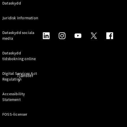
Dataskydd
Laddningsutrustning
Collection
Bilvård
Juridisk information
Dataskydd sociala
media
Dataskydd
tidsbokning online
Digital Services Act
Tjänster
Regulation
Accessibility
Statement
FOSS-licenser
Alla tjänster