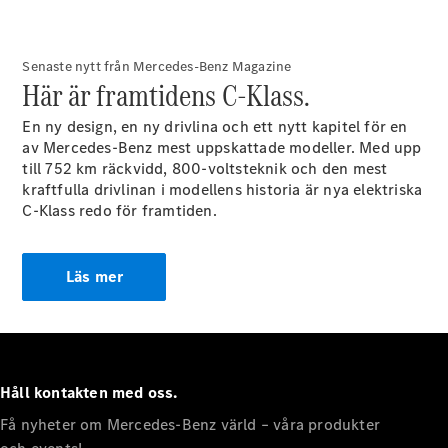
Coupé
Mercedes-
AMG GT
Senaste nytt från Mercedes-Benz Magazine
Elektrisk
4-Dörrars
Här är framtidens C-Klass.
Coupé
En ny design, en ny drivlina och ett nytt kapitel för en
av Mercedes-Benz mest uppskattade modeller. Med upp
Konfigurator
till 752 km räckvidd, 800-voltsteknik och den mest
Mercedes-
kraftfulla drivlinan i modellens historia är nya elektriska
Benz Online
C-Klass redo för framtiden.
Store
Cabriolet / Roadster
Läs mer
Håll kontakten med oss.
Få nyheter om Mercedes-Benz värld – våra produkter