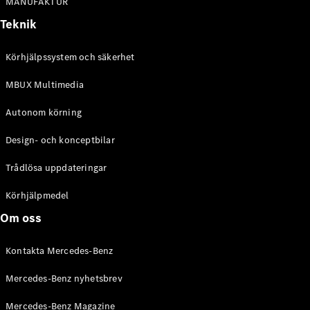
MANUFAKTUR
Online store
Teknik
privatkund
Online store
Körhjälpssystem och säkerhet
företagskund
MBUX Multimedia
Aktuella
Autonom körning
erbjudanden
Tjänstebilar
Design- och konceptbilar
Mercedes-
Benz
Trådlösa uppdateringar
Certified
Körhjälpmedel
Konfigurator
Om oss
och priser
Prislistor
Kontakta Mercedes-Benz
Boka
provkörning
Mercedes-Benz nyhetsbrev
Leasing och
lån
Mercedes-Benz Magazine