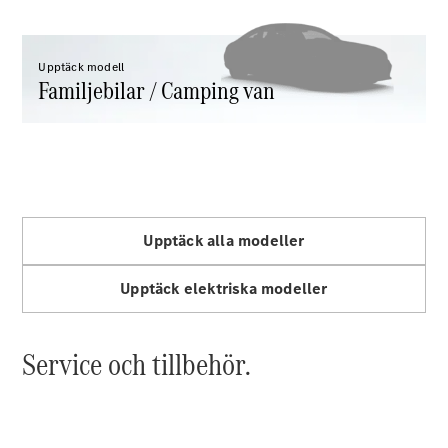
Halvkombi
Upptäck modell
Konfigurator
Familjebilar / Camping van
Mercedes-
Benz Online
Store
Coupé
Upptäck alla modeller
Upptäck elektriska modeller
Alla Coupé
CLE Coupé
Mercedes-
Service och tillbehör.
AMG GT
Coupé
Mercedes-
AMG GT 4-
Dörrars