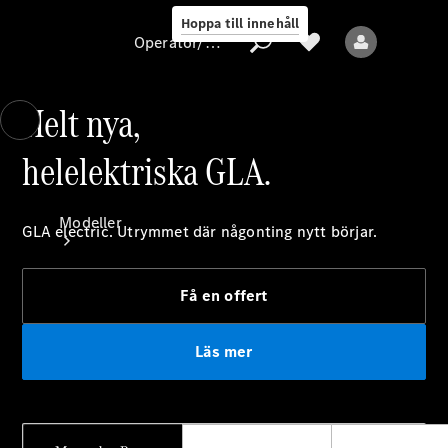
Hoppa till innehåll
Operatör/skydd av personuppgifter
Helt nya,
helelektriska GLA.
Operatör/skydd
av
personuppgifter
Modeller
GLA electric. Utrymmet där någonting nytt börjar.
Få en offert
Läs mer
Alla modeller
Nya modeller