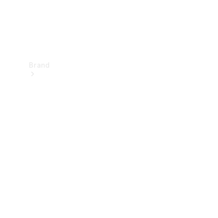
Brand
Upplev
Mercedes-
Benz