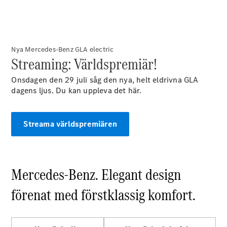
E-Klass
Sedan
S-Klass
Lång
Mercedes-
Nya Mercedes-Benz GLA electric
Streaming: Världspremiär!
Maybach S-
Klass
Onsdagen den 29 juli såg den nya, helt eldrivna GLA
dagens ljus. Du kan uppleva det här.
Konfigurator
Mercedes-
Benz Online
Streama världspremiären
Store
SUV
Mercedes-Benz. Elegant design
förenat med förstklassig komfort.
Alla Suvar
EQA
Elektrisk