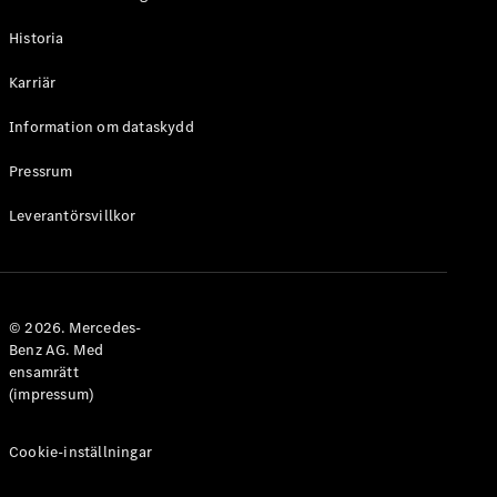
Digitala
Historia
tjänster
Karriär
Serviceavtal
Tekniska
Information om dataskydd
tillbehör
och
Pressrum
Collection
Leverantörsvillkor
© 2026. Mercedes-
Benz AG. Med
ensamrätt
(impressum)
Däck
Cookie-inställningar
Tekniska
tillbehör