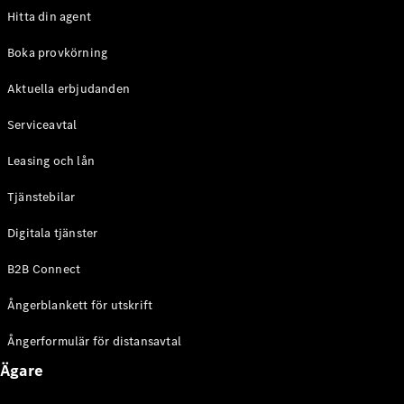
Hitta din agent
Alla
Familjebilar
Boka provkörning
/ Camping
van
Aktuella erbjudanden
EQV
Elektrisk
V-Klass
Serviceavtal
Marco Polo
Marco Polo
Leasing och lån
Horizon
Tjänstebilar
Konfigurator
Digitala tjänster
Mercedes-
Benz Online
B2B Connect
Store
Ångerblankett för utskrift
Transportbilar
Ångerformulär för distansavtal
Ägare
Konfigurator
Mercedes-Benz Online Store