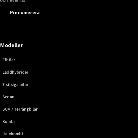
och events!
Alla
Cabriolet /
Prenumerera
Roadster
CLE
Cabriolet
Mercedes-
AMG SL
Modeller
Roadster
Mercedes-
Maybach SL
Elbilar
Monogram
Series
Laddhybrider
7-sitsiga bilar
Konfigurator
Mercedes-
Sedan
Benz Online
Store
SUV / Terrängbilar
Grand Limousine
Kombi
Halvkombi