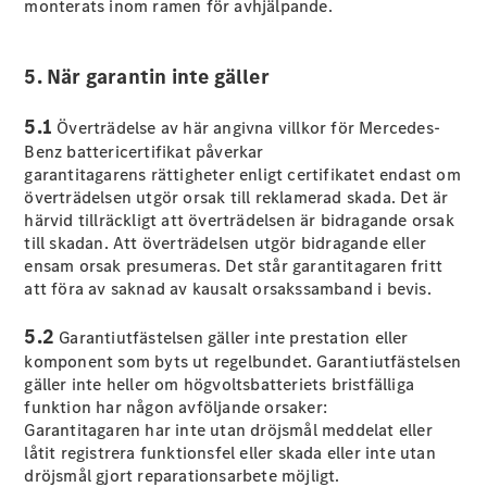
monterats inom ramen för avhjälpande.
Halvkombi
5. När garantin inte gäller
Konfigurator
Mercedes-
Benz Online
5.1
Överträdelse av här angivna villkor för Mercedes-
Store
Benz battericertifikat påverkar
Coupé
garantitagarens rättigheter enligt certifikatet endast om
överträdelsen utgör orsak till reklamerad skada. Det är
härvid tillräckligt att överträdelsen är bidragande orsak
till skadan. Att överträdelsen utgör bidragande eller
ensam orsak presumeras. Det står garantitagaren fritt
att föra av saknad av kausalt orsakssamband i bevis.
Alla Coupé
5.2
Garantiutfästelsen gäller inte prestation eller
CLE Coupé
komponent som byts ut regelbundet. Garantiutfästelsen
Mercedes-
gäller inte heller om högvoltsbatteriets bristfälliga
AMG GT
funktion har någon avföljande orsaker:
Coupé
Garantitagaren har inte utan dröjsmål meddelat eller
Mercedes-
låtit registrera funktionsfel eller skada eller inte utan
AMG GT 4-
dröjsmål gjort reparationsarbete möjligt.
Dörrars