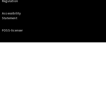
Regulation
körning och
assistans
Säkerhet
Accessibility
Drivlina
Statement
MBUX
Trådlösa
FOSS-licenser
uppdateringar
Autonom
körning
Körhjälpmedel
Parkeringsassistent
Elmobilitet
Mercedes-
Benz
Sverige