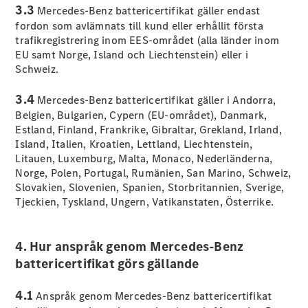
G-
3.3
Mercedes-Benz battericertifikat gäller endast
Elektrisk
Klass
fordon som avlämnats till kund eller erhållit första
G-Klass
trafikregistrering inom EES-området (alla länder inom
EU samt Norge, Island och Liechtenstein) eller i
Schweiz.
Konfigurator
Mercedes-
3.4
Mercedes-Benz battericertifikat gäller i Andorra,
Benz Online
Belgien, Bulgarien, Cypern (EU-området), Danmark,
Store
Estland, Finland, Frankrike, Gibraltar, Grekland, Irland,
Kombi
Island, Italien, Kroatien, Lettland, Liechtenstein,
Litauen, Luxemburg, Malta, Monaco, Nederländerna,
Norge, Polen, Portugal, Rumänien, San Marino, Schweiz,
Slovakien, Slovenien, Spanien, Storbritannien, Sverige,
Tjeckien, Tyskland, Ungern, Vatikanstaten, Österrike.
Alla Kombi
CLA
4. Hur anspråk genom Mercedes-Benz
Shooting
Elektrisk
battericertifikat görs gällande
Brake
C-Klass
4.1
Anspråk genom Mercedes-Benz battericertifikat
Kombi