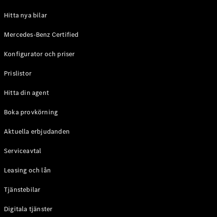
Hitta nya bilar
Digitala
tjänster
Mercedes-Benz Certified
Serviceavtal
Tekniska
Konfigurator och priser
tillbehör
och
Prislistor
Collection
Hitta din agent
Boka provkörning
Aktuella erbjudanden
Serviceavtal
Leasing och lån
Tjänstebilar
Däck
Tekniska
Digitala tjänster
tillbehör