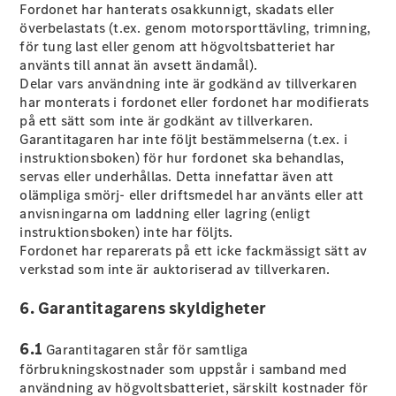
Fordonet har hanterats osakkunnigt, skadats eller
Coupé
överbelastats (t.ex. genom motorsporttävling, trimning,
Mercedes-
för tung last eller genom att högvoltsbatteriet har
AMG GT
använts till annat än avsett ändamål).
Elektrisk
4-Dörrars
Delar vars användning inte är godkänd av tillverkaren
Coupé
har monterats i fordonet eller fordonet har modifierats
på ett sätt som inte är godkänt av tillverkaren.
Konfigurator
Garantitagaren har inte följt bestämmelserna (t.ex. i
Mercedes-
instruktionsboken) för hur fordonet ska behandlas,
Benz Online
servas eller underhållas. Detta innefattar även att
Store
olämpliga smörj- eller driftsmedel har använts eller att
Cabriolet / Roadster
anvisningarna om laddning eller lagring (enligt
instruktionsboken) inte har följts.
Fordonet har reparerats på ett icke fackmässigt sätt av
verkstad som inte är auktoriserad av tillverkaren.
6. Garantitagarens skyldigheter
6.1
Garantitagaren står för samtliga
förbrukningskostnader som uppstår i samband med
användning av högvoltsbatteriet, särskilt kostnader för