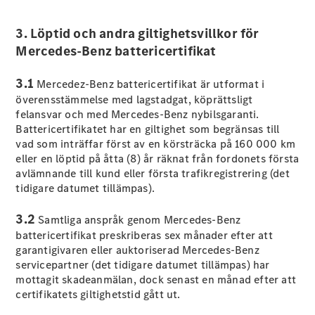
EQE
Elektrisk
SUV
3. Löptid och andra giltighetsvillkor för
EQS
Mercedes-Benz battericertifikat
Elektrisk
SUV
Mercedes-
3.1
Mercedez-Benz battericertifikat är utformat i
Maybach
Elektrisk
överensstämmelse med lagstadgat, köprättsligt
EQS SUV
felansvar och med Mercedes-Benz nybilsgaranti.
GLA
Battericertifikatet har en giltighet som begränsas till
GLA
Ny
vad som inträffar först av en körsträcka på 160 000 km
GLA
Ny
Elektrisk
eller en löptid på åtta (8) år räknat från fordonets första
GLB
Elektrisk
avlämnande till kund eller första trafikregistrering (det
GLB
tidigare datumet tillämpas).
GLC
Elektrisk
GLC
3.2
GLC Coupé
Samtliga anspråk genom Mercedes-Benz
GLE
battericertifikat preskriberas sex månader efter att
GLE Coupé
garantigivaren eller auktoriserad Mercedes-Benz
GLS
servicepartner (det tidigare datumet tillämpas) har
Mercedes-
mottagit skadeanmälan, dock senast en månad efter att
Maybach
Ny
certifikatets giltighetstid gått ut.
GLS