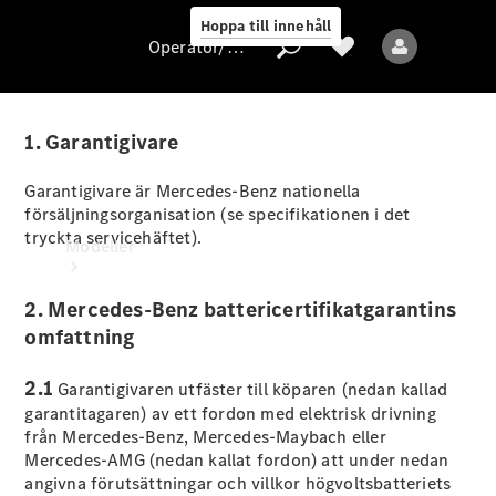
Hoppa till innehåll
Operatör/skydd av personuppgifter
1. Garantigivare
Operatör/skydd
Garantigivare är Mercedes-Benz nationella
av
försäljningsorganisation (se specifikationen i det
personuppgifter
tryckta servicehäftet).
Modeller
2. Mercedes-Benz battericertifikatgarantins
omfattning
2.1
Garantigivaren utfäster till köparen (nedan kallad
garantitagaren) av ett fordon med elektrisk drivning
Alla modeller
från Mercedes-Benz, Mercedes-Maybach eller
Nya modeller
Mercedes-AMG (nedan kallat fordon) att under nedan
angivna förutsättningar och villkor högvoltsbatteriets