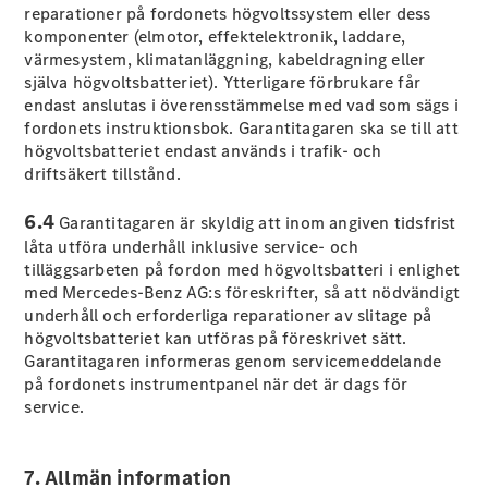
reparationer på fordonets högvoltssystem eller dess
komponenter (elmotor, effektelektronik, laddare,
värmesystem, klimatanläggning, kabeldragning eller
själva högvoltsbatteriet). Ytterligare förbrukare får
endast anslutas i överensstämmelse med vad som sägs i
VLE
Elektrisk
fordonets instruktionsbok. Garantitagaren ska se till att
högvoltsbatteriet endast används i trafik- och
Konfigurator
driftsäkert tillstånd.
Mercedes-
Benz Online
6.4
Garantitagaren är skyldig att inom angiven tidsfrist
Store
låta utföra underhåll inklusive service- och
Familjebilar / Camping van
tilläggsarbeten på fordon med högvoltsbatteri i enlighet
med Mercedes-Benz AG:s föreskrifter, så att nödvändigt
underhåll och erforderliga reparationer av slitage på
högvoltsbatteriet kan utföras på föreskrivet sätt.
Garantitagaren informeras genom servicemeddelande
på fordonets instrumentpanel när det är dags för
service.
7. Allmän information