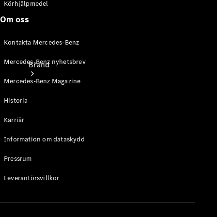
Körhjälpmedel
Om oss
Kontakta Mercedes-Benz
Mercedes-Benz nyhetsbrev
Brand
Mercedes-Benz Magazine
Historia
Karriär
Information om dataskydd
Upplev
Mercedes-
Pressrum
Benz
Leverantörsvillkor