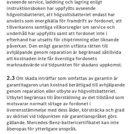
avseende service, laddning och lagring enligt
E-Klass
instruktionsboken har uppfyllts avseende
Sedan
högvoltsbatteriet, att högvoltsbatteriet endast har
S-Klass
använts som energikälla för framdrift av fordonet, att
Lång
tillverkarens samtliga villkorsregler om service och
Mercedes-
underhåll har uppfyllts samt att fordonet inte i
Maybach S-
efterhand har utsatts för chiptrimning eller liknande
Klass
påverkan. Den enligt garantin utfästa rätten till
avhjälpande genom reparation är begränsad såtillvida
Konfigurator
att kostnaden inte får överstiga fordonets
Mercedes-
marknadsvärde vid tidpunkten för skadans uppkomst.
Benz Online
Store
2.3
Om skada inträffar som omfattas av garantin är
SUV
garantitagaren utan kostnad berättigad till avhjälpande
genom reparation eller utbyte av högvoltsbatteriet.
Utbytet begränsas till återställning av det tillstånd som
motsvarar normalt slitage av fordonet i
överensstämmelse med dess ålder, körsträcka och grad
av skötsel vid tidpunkten när garantianspråket görs
gällande. Mercedes-Benz-battericertifikatet kan inte
Alla Suvar
åberopas för ytterligare anspråk.
EQA
Elektrisk