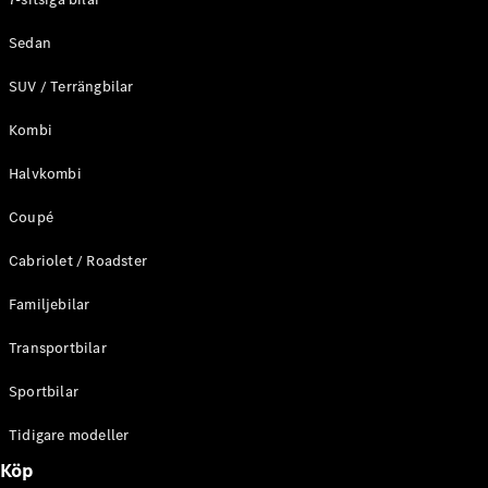
Online store
Sedan
privatkund
Online store
SUV / Terrängbilar
företagskund
Kombi
Aktuella
Halvkombi
erbjudanden
Tjänstebilar
Coupé
Mercedes-
Benz
Cabriolet / Roadster
Certified
Familjebilar
Konfigurator
Transportbilar
och priser
Prislistor
Sportbilar
Boka
provkörning
Tidigare modeller
Leasing och
lån
Köp