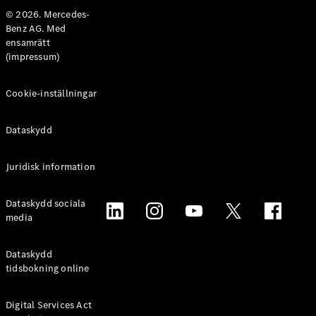
© 2026. Mercedes-
Benz AG. Med
ensamrätt
(impressum)
Om oss
AMG
Cookie-inställningar
MAYBACH
G-Klass
Teknik och
Dataskydd
innovationer
Juridisk information
Dataskydd sociala
media
Dataskydd
tidsbokning online
Översikt
Automatiserad
Digital Services Act