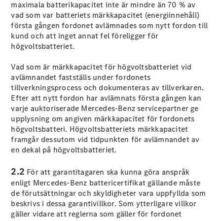
maximala batterikapacitet inte är mindre än 70 % av
Elektriska modeller
vad som var batteriets märkkapacitet (energiinnehåll)
Laddhybrid modeller
första gången fordonet avlämnades som nytt fordon till
kund och att inget annat fel föreligger för
Sedan
högvoltsbatteriet.
Vad som är märkkapacitet för högvoltsbatteriet vid
avlämnandet fastställs under fordonets
tillverkningsprocess och dokumenteras av tillverkaren.
Efter att nytt fordon har avlämnats första gången kan
varje auktoriserade Mercedes-Benz servicepartner ge
Alla Sedan
upplysning om angiven märkkapacitet för fordonets
CLA
Elektrisk
högvoltsbatteri. Högvoltsbatteriets märkkapacitet
C-Klass
framgår dessutom vid tidpunkten för avlämnandet av
Sedan
en dekal på högvoltsbatteriet.
C-
Klass
Elektrisk
2.2
För att garantitagaren ska kunna göra anspråk
Sedan
enligt Mercedes-Benz battericertifikat gällande måste
EQE
Elektrisk
de förutsättningar och skyldigheter vara uppfyllda som
Sedan
beskrivs i dessa garantivillkor. Som ytterligare villkor
EQS
Elektrisk
gäller vidare att reglerna som gäller för fordonet
Sedan