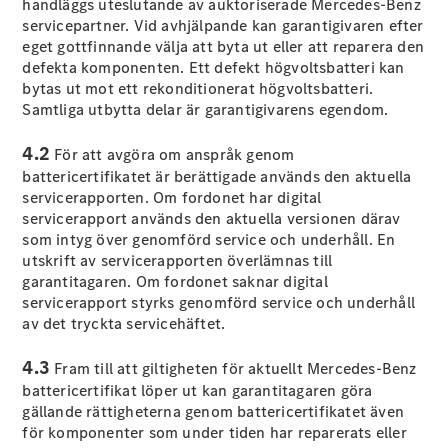
handläggs uteslutande av auktoriserade Mercedes-Benz
C-Klass
servicepartner. Vid avhjälpande kan garantigivaren efter
Kombi All-
eget gottfinnande välja att byta ut eller att reparera den
Terrain
defekta komponenten. Ett defekt högvoltsbatteri kan
E-Klass
bytas ut mot ett rekonditionerat högvoltsbatteri.
Kombi
Samtliga utbytta delar är garantigivarens egendom.
E-Klass
Kombi All-
4.2
För att avgöra om anspråk genom
Terrain
battericertifikatet är berättigade används den aktuella
servicerapporten. Om fordonet har digital
Konfigurator
servicerapport används den aktuella versionen därav
Mercedes-
som intyg över genomförd service och underhåll. En
Benz Online
utskrift av servicerapporten överlämnas till
Store
garantitagaren. Om fordonet saknar digital
Halvkombi
servicerapport styrks genomförd service och underhåll
av det tryckta servicehäftet.
4.3
Fram till att giltigheten för aktuellt Mercedes-Benz
battericertifikat löper ut kan garantitagaren göra
gällande rättigheterna genom battericertifikatet även
för komponenter som under tiden har reparerats eller
A-Klass