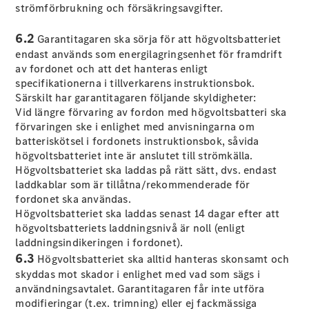
Alla
strömförbrukning och försäkringsavgifter.
Cabriolet /
Roadster
6.2
Garantitagaren ska sörja för att högvoltsbatteriet
CLE
endast används som energilagringsenhet för framdrift
Cabriolet
av fordonet och att det hanteras enligt
Mercedes-
specifikationerna i tillverkarens instruktionsbok.
AMG SL
Särskilt har garantitagaren följande skyldigheter:
Roadster
Vid längre förvaring av fordon med högvoltsbatteri ska
Mercedes-
förvaringen ske i enlighet med anvisningarna om
Maybach SL
batteriskötsel i fordonets instruktionsbok, såvida
Monogram
högvoltsbatteriet inte är anslutet till strömkälla.
Series
Högvoltsbatteriet ska laddas på rätt sätt, dvs. endast
laddkablar som är tillåtna/rekommenderade för
Konfigurator
fordonet ska användas.
Mercedes-
Högvoltsbatteriet ska laddas senast 14 dagar efter att
Benz Online
högvoltsbatteriets laddningsnivå är noll (enligt
Store
laddningsindikeringen i fordonet).
Grand Limousine
6.3
Högvoltsbatteriet ska alltid hanteras skonsamt och
skyddas mot skador i enlighet med vad som sägs i
användningsavtalet. Garantitagaren får inte utföra
modifieringar (t.ex. trimning) eller ej fackmässiga