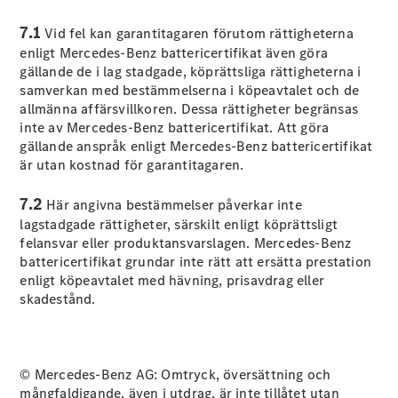
Alla
7.1
Vid fel kan garantitagaren förutom rättigheterna
Familjebilar
enligt Mercedes-Benz battericertifikat även göra
/ Camping
gällande de i lag stadgade, köprättsliga rättigheterna i
van
samverkan med bestämmelserna i köpeavtalet och de
EQV
Elektrisk
allmänna affärsvillkoren. Dessa rättigheter begränsas
V-Klass
inte av Mercedes-Benz battericertifikat. Att göra
Marco Polo
gällande anspråk enligt Mercedes-Benz battericertifikat
Marco Polo
är utan kostnad för garantitagaren.
Horizon
7.2
Här angivna bestämmelser påverkar inte
lagstadgade rättigheter, särskilt enligt köprättsligt
Konfigurator
felansvar eller produktansvarslagen. Mercedes-Benz
Mercedes-
battericertifikat grundar inte rätt att ersätta prestation
Benz Online
enligt köpeavtalet med hävning, prisavdrag eller
Store
skadestånd.
Transportbilar
© Mercedes-Benz AG: Omtryck, översättning och
Konfigurator
mångfaldigande, även i utdrag, är inte tillåtet utan
Mercedes-Benz Online Store