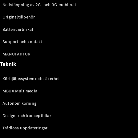
Laddningslösningar
Nedstängning av 2G- och 3G-mobilnät
Boka
Originaltillbehör
service
Battericertifikat
Service och
reparation
Support och kontakt
Vägassistans
och
MANUFAKTUR
skadehjälp
Teknik
Försäkring
Mercedes-
Körhjälpssystem och säkerhet
Benz Apps
MBUX Multimedia
Instruktionsböcker
Autonom körning
Support
och kontakt
Design- och konceptbilar
Trådlösa uppdateringar