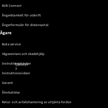
Laddningsutrustning
B2B Connect
Collection
Bilvård
Ångerblankett för utskrift
Ångerformulär för distansavtal
Ägare
Boka service
Vägassistans och skadehjälp
Instruktionsböcker
Tjänster
Instruktionsvideor
Garanti
Återkallelse
Retur- och avfallshantering av uttjänta fordon
Alla tjänster