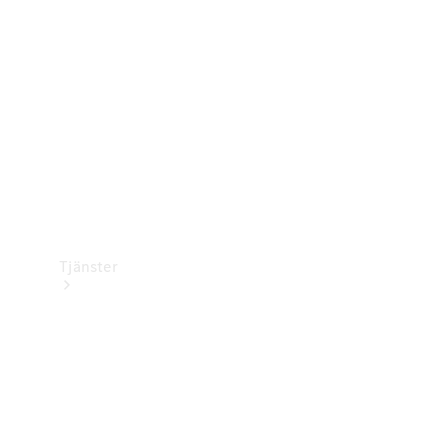
Laddningsutrustning
Collection
Bilvård
Tjänster
Alla tjänster