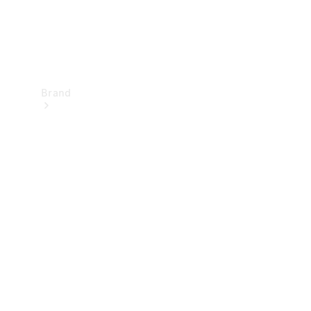
Brand
Upplev
Mercedes-
Benz