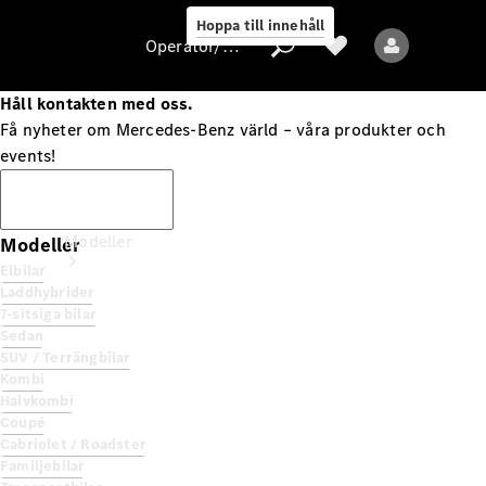
Hoppa till innehåll
Operatör/skydd av personuppgifter
Håll kontakten med oss.
Få nyheter om Mercedes-Benz värld – våra produkter och
events!
Operatör/skydd
av
Prenumerera
personuppgifter
Modeller
Modeller
Elbilar
Laddhybrider
7-sitsiga bilar
Sedan
SUV / Terrängbilar
Kombi
Halvkombi
Alla modeller
Coupé
Nya modeller
Cabriolet / Roadster
Familjebilar