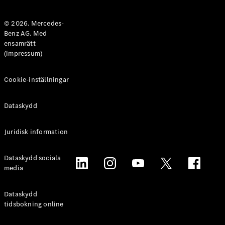
Halvkombi
© 2026. Mercedes-
Benz AG. Med
Konfigurator
ensamrätt
Mercedes-
(impressum)
Benz Online
Store
Coupé
Cookie-inställningar
Dataskydd
Juridisk information
Alla Coupé
Dataskydd sociala
CLE Coupé
media
Mercedes-
AMG GT
Coupé
Dataskydd
Mercedes-
tidsbokning online
AMG GT 4-
Dörrars