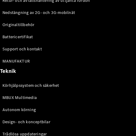
Retur- och avfallshantering av uttjänta fordon
G-
Elektrisk
Klass
Nedstängning av 2G- och 3G-mobilnät
G-Klass
Originaltillbehör
Konfigurator
Battericertifikat
Mercedes-
Benz Online
Support och kontakt
Store
Kombi
MANUFAKTUR
Teknik
Körhjälpssystem och säkerhet
MBUX Multimedia
Alla Kombi
CLA
Autonom körning
Shooting
Elektrisk
Brake
Design- och konceptbilar
C-Klass
Kombi
Trådlösa uppdateringar