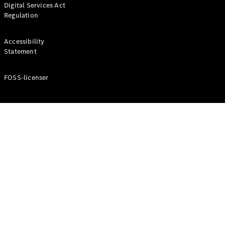
Digital Services Act
Coupé
Regulation
Mercedes-
AMG GT
Elektrisk
4-Dörrars
Accessibility
Coupé
Statement
FOSS-licenser
Konfigurator
Mercedes-
Benz Online
Store
Cabriolet / Roadster