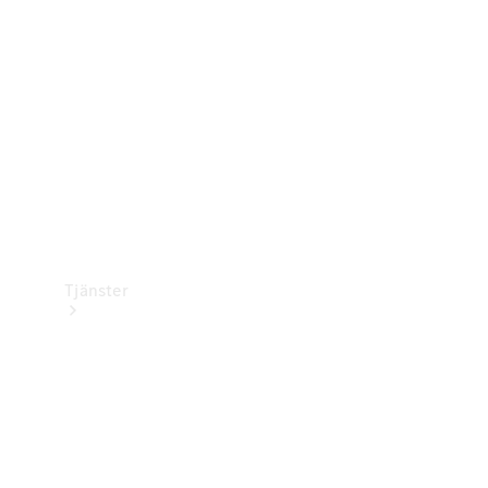
Laddningsutrustning
Collection
Bilvård
Tjänster
Alla tjänster