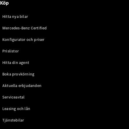
Köp
E-Klass
Sedan
S-Klass
Hitta nya bilar
Lång
Mercedes-
Mercedes-Benz Certified
Maybach S-
Konfigurator och priser
Klass
Prislistor
Konfigurator
Mercedes-
Hitta din agent
Benz Online
Store
Boka provkörning
SUV
Aktuella erbjudanden
Serviceavtal
Leasing och lån
Tjänstebilar
Alla Suvar
EQA
Elektrisk