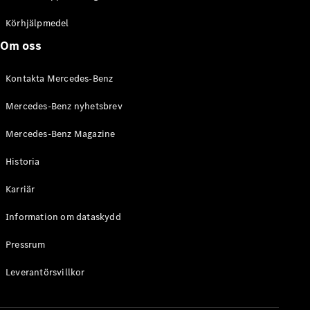
C-Klass
Kombi All-
Körhjälpmedel
Terrain
Om oss
E-Klass
Kombi
Kontakta Mercedes-Benz
E-Klass
Kombi All-
Mercedes-Benz nyhetsbrev
Terrain
Mercedes-Benz Magazine
Konfigurator
Historia
Mercedes-
Benz Online
Karriär
Store
Halvkombi
Information om dataskydd
Pressrum
Leverantörsvillkor
A-Klass