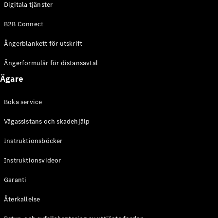
Digitala tjänster
EQE
Elektrisk
SUV
B2B Connect
EQS
Elektrisk
SUV
Ångerblankett för utskrift
Mercedes-
Maybach
Elektrisk
Ångerformulär för distansavtal
EQS SUV
Ägare
GLA
GLA
Ny
GLA
Ny
Elektrisk
Boka service
GLB
Elektrisk
GLB
Vägassistans och skadehjälp
GLC
Elektrisk
GLC
Instruktionsböcker
GLC Coupé
Instruktionsvideor
GLE
GLE Coupé
Garanti
GLS
Mercedes-
Återkallelse
Maybach
Ny
GLS