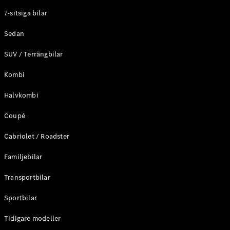
Elektriska modeller
7-sitsiga bilar
Laddhybrid modeller
Sedan
Sedan
SUV / Terrängbilar
Kombi
Halvkombi
Coupé
Alla Sedan
CLA
Elektrisk
Cabriolet / Roadster
C-Klass
Sedan
Familjebilar
C-
Klass
Elektrisk
Transportbilar
Sedan
EQE
Sportbilar
Elektrisk
Sedan
EQS
Tidigare modeller
Elektrisk
Sedan