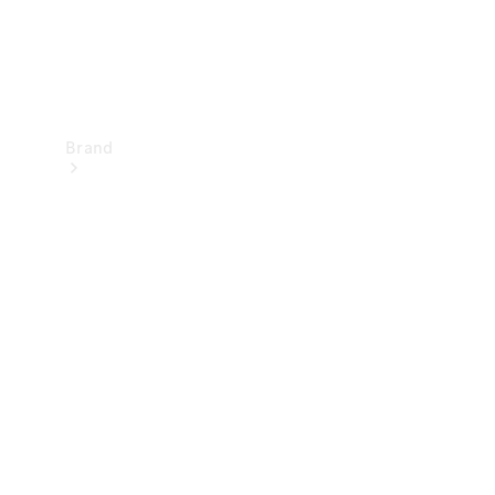
Brand
Upplev
Mercedes-
Benz