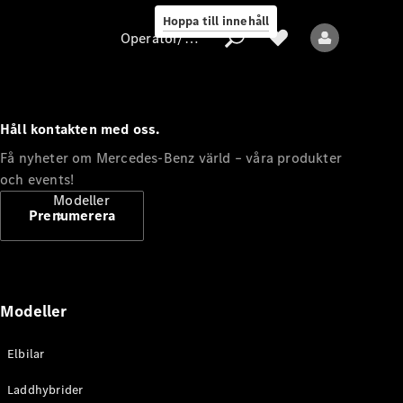
Hoppa till innehåll
Operatör/skydd av personuppgifter
Håll kontakten med oss.
Operatör/skydd
Få nyheter om Mercedes-Benz värld – våra produkter
av
och events!
personuppgifter
Modeller
Prenumerera
Modeller
Alla modeller
Elbilar
Nya modeller
Laddhybrider