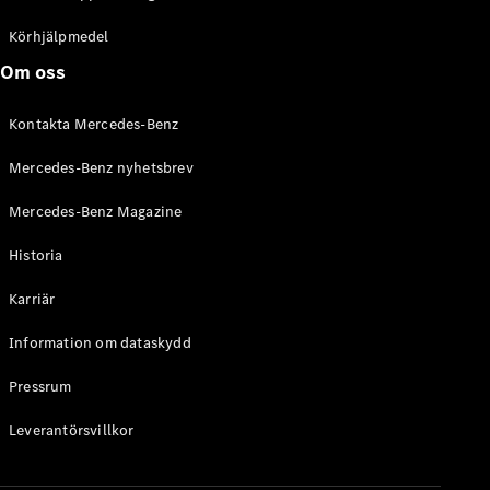
C-Klass
Kombi All-
Körhjälpmedel
Terrain
Om oss
E-Klass
Kombi
Kontakta Mercedes-Benz
E-Klass
Kombi All-
Mercedes-Benz nyhetsbrev
Terrain
Mercedes-Benz Magazine
Konfigurator
Historia
Mercedes-
Benz Online
Karriär
Store
Halvkombi
Information om dataskydd
Pressrum
Leverantörsvillkor
A-Klass