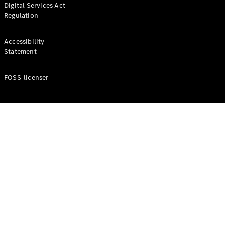
Digital Services Act
Coupé
Regulation
Mercedes-
AMG GT
Elektrisk
4-Dörrars
Accessibility
Coupé
Statement
FOSS-licenser
Konfigurator
Mercedes-
Benz Online
Store
Cabriolet / Roadster