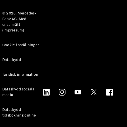
Halvkombi
© 2026. Mercedes-
Benz AG. Med
Konfigurator
ensamrätt
Mercedes-
(impressum)
Benz Online
Store
Coupé
Cookie-inställningar
Dataskydd
Juridisk information
Alla Coupé
Dataskydd sociala
CLE Coupé
media
Mercedes-
AMG GT
Coupé
Dataskydd
Mercedes-
tidsbokning online
AMG GT 4-
Dörrars