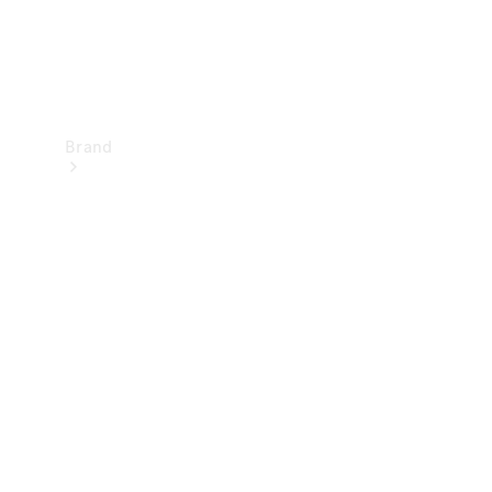
Brand
Upplev
Mercedes-
Benz