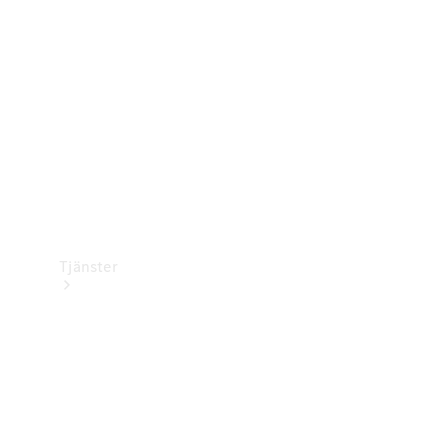
Laddningsutrustning
Collection
Bilvård
Tjänster
Alla tjänster