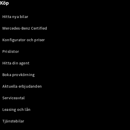
Köp
E-Klass
Sedan
S-Klass
Hitta nya bilar
Lång
Mercedes-
Mercedes-Benz Certified
Maybach S-
Konfigurator och priser
Klass
Prislistor
Konfigurator
Mercedes-
Hitta din agent
Benz Online
Store
Boka provkörning
SUV
Aktuella erbjudanden
Serviceavtal
Leasing och lån
Tjänstebilar
Alla Suvar
EQA
Elektrisk