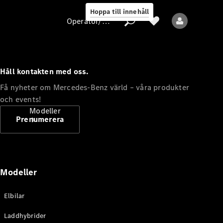
Hoppa till innehåll
Operatör/skydd av personuppgifter
Håll kontakten med oss.
Operatör/skydd
Få nyheter om Mercedes-Benz värld – våra produkter
av
och events!
personuppgifter
Modeller
Prenumerera
Modeller
Alla modeller
Elbilar
Nya modeller
Laddhybrider