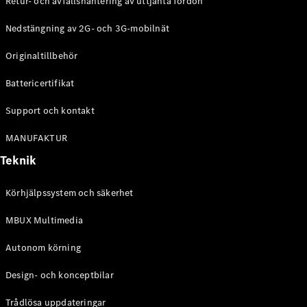
Retur- och avfallshantering av uttjänta fordon
G-
Elektrisk
Klass
Nedstängning av 2G- och 3G-mobilnät
G-Klass
Originaltillbehör
Konfigurator
Battericertifikat
Mercedes-
Benz Online
Support och kontakt
Store
Kombi
MANUFAKTUR
Teknik
Körhjälpssystem och säkerhet
MBUX Multimedia
Alla Kombi
CLA
Autonom körning
Shooting
Elektrisk
Brake
Design- och konceptbilar
C-Klass
Kombi
Trådlösa uppdateringar