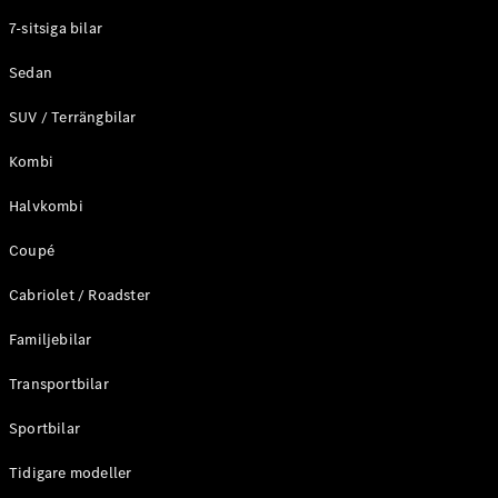
Elektriska modeller
7-sitsiga bilar
Laddhybrid modeller
Sedan
Sedan
SUV / Terrängbilar
Kombi
Halvkombi
Coupé
Alla Sedan
CLA
Elektrisk
Cabriolet / Roadster
C-Klass
Sedan
Familjebilar
C-
Klass
Elektrisk
Transportbilar
Sedan
EQE
Sportbilar
Elektrisk
Sedan
EQS
Tidigare modeller
Elektrisk
Sedan