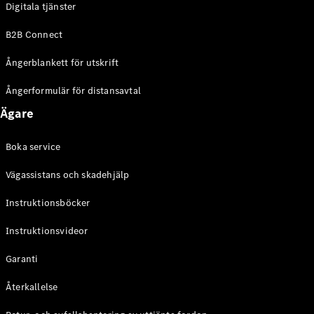
Digitala tjänster
EQE
Elektrisk
SUV
B2B Connect
EQS
Elektrisk
SUV
Ångerblankett för utskrift
Mercedes-
Maybach
Elektrisk
Ångerformulär för distansavtal
EQS SUV
Ägare
GLA
GLA
Ny
GLA
Ny
Elektrisk
Boka service
GLB
Elektrisk
GLB
Vägassistans och skadehjälp
GLC
Elektrisk
GLC
Instruktionsböcker
GLC Coupé
Instruktionsvideor
GLE
GLE Coupé
Garanti
GLS
Mercedes-
Återkallelse
Maybach
Ny
GLS