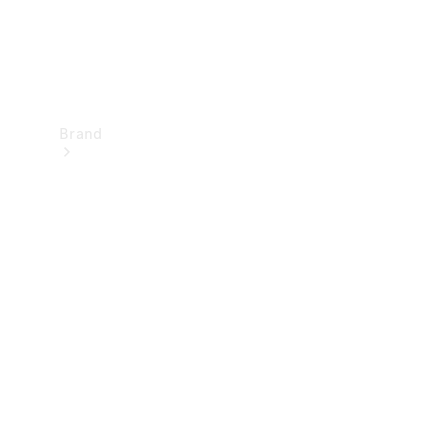
Brand
Upplev
Mercedes-
Benz