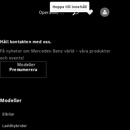
Hoppa till innehåll
Operatör/skydd av personuppgifter
Håll kontakten med oss.
Operatör/skydd
Få nyheter om Mercedes-Benz värld – våra produkter
av
och events!
personuppgifter
Modeller
Prenumerera
Modeller
Alla modeller
Elbilar
Nya modeller
Laddhybrider