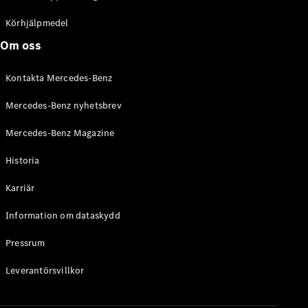
C-Klass
Kombi All-
Körhjälpmedel
Terrain
Om oss
E-Klass
Kombi
Kontakta Mercedes-Benz
E-Klass
Kombi All-
Mercedes-Benz nyhetsbrev
Terrain
Mercedes-Benz Magazine
Konfigurator
Historia
Mercedes-
Benz Online
Karriär
Store
Halvkombi
Information om dataskydd
Pressrum
Leverantörsvillkor
A-Klass