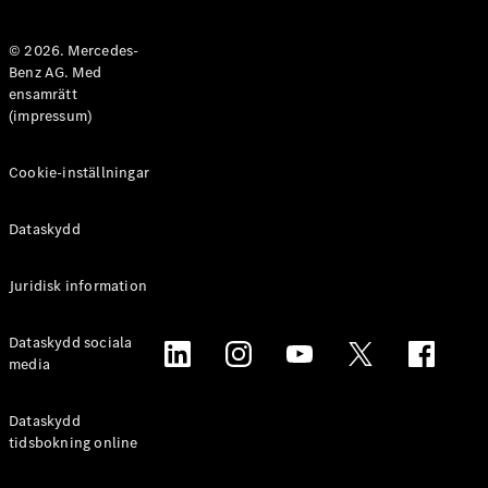
Halvkombi
© 2026. Mercedes-
Benz AG. Med
Konfigurator
ensamrätt
Mercedes-
(impressum)
Benz Online
Store
Coupé
Cookie-inställningar
Dataskydd
Juridisk information
Alla Coupé
Dataskydd sociala
CLE Coupé
media
Mercedes-
AMG GT
Coupé
Dataskydd
Mercedes-
tidsbokning online
AMG GT 4-
Dörrars