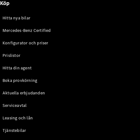
Köp
E-Klass
Sedan
S-Klass
Hitta nya bilar
Lång
Mercedes-
Mercedes-Benz Certified
Maybach S-
Konfigurator och priser
Klass
Prislistor
Konfigurator
Mercedes-
Hitta din agent
Benz Online
Store
Boka provkörning
SUV
Aktuella erbjudanden
Serviceavtal
Leasing och lån
Tjänstebilar
Alla Suvar
EQA
Elektrisk