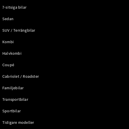
Elektriska modeller
7-sitsiga bilar
Laddhybrid modeller
Sedan
Sedan
SUV / Terrängbilar
Kombi
Halvkombi
Coupé
Alla Sedan
CLA
Elektrisk
Cabriolet / Roadster
C-Klass
Sedan
Familjebilar
C-
Klass
Elektrisk
Transportbilar
Sedan
EQE
Sportbilar
Elektrisk
Sedan
EQS
Tidigare modeller
Elektrisk
Sedan