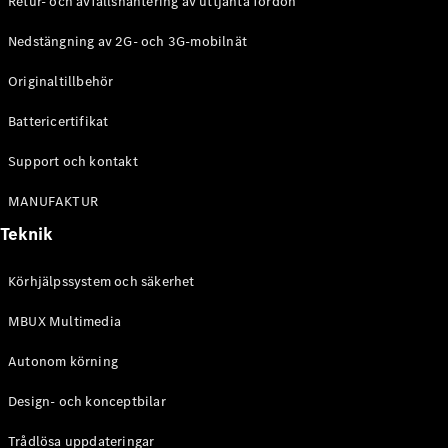
Retur- och avfallshantering av uttjänta fordon
G-
Elektrisk
Klass
Nedstängning av 2G- och 3G-mobilnät
G-Klass
Originaltillbehör
Konfigurator
Battericertifikat
Mercedes-
Benz Online
Support och kontakt
Store
Kombi
MANUFAKTUR
Teknik
Körhjälpssystem och säkerhet
MBUX Multimedia
Alla Kombi
CLA
Autonom körning
Shooting
Elektrisk
Brake
Design- och konceptbilar
C-Klass
Kombi
Trådlösa uppdateringar