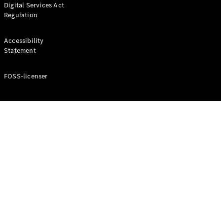
Digital Services Act
Coupé
Regulation
Mercedes-
AMG GT
Elektrisk
4-Dörrars
Accessibility
Coupé
Statement
FOSS-licenser
Konfigurator
Mercedes-
Benz Online
Store
Cabriolet / Roadster