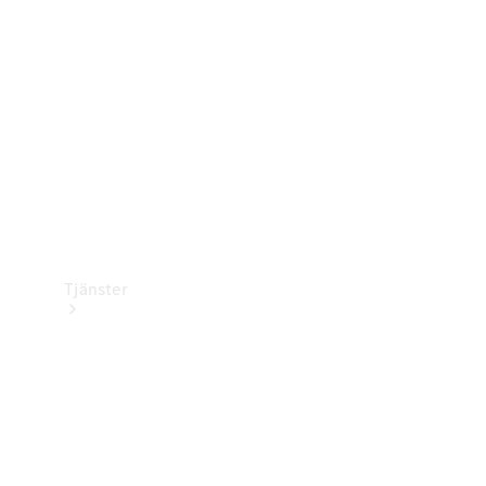
Laddningsutrustning
Collection
Bilvård
Tjänster
Alla tjänster