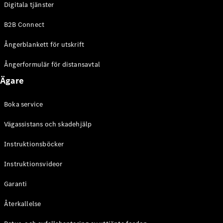
Digitala tjänster
EQE
Elektrisk
SUV
B2B Connect
EQS
Elektrisk
SUV
Ångerblankett för utskrift
Mercedes-
Maybach
Elektrisk
Ångerformulär för distansavtal
EQS SUV
Ägare
GLA
GLA
Ny
GLA
Ny
Elektrisk
Boka service
GLB
Elektrisk
GLB
Vägassistans och skadehjälp
GLC
Elektrisk
GLC
Instruktionsböcker
GLC Coupé
Instruktionsvideor
GLE
GLE Coupé
Garanti
GLS
Mercedes-
Återkallelse
Maybach
Ny
GLS