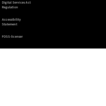
Digital Services Act
Coupé
Regulation
Mercedes-
AMG GT
Elektrisk
4-Dörrars
Accessibility
Coupé
Statement
FOSS-licenser
Konfigurator
Mercedes-
Benz Online
Store
Cabriolet / Roadster