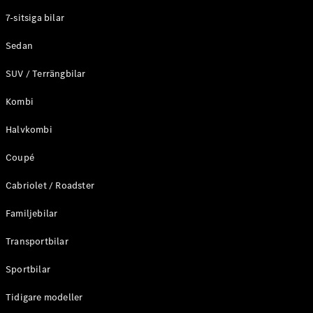
Elektriska modeller
7-sitsiga bilar
Laddhybrid modeller
Sedan
Sedan
SUV / Terrängbilar
Kombi
Halvkombi
Coupé
Alla Sedan
CLA
Elektrisk
Cabriolet / Roadster
C-Klass
Sedan
Familjebilar
C-
Klass
Elektrisk
Transportbilar
Sedan
EQE
Sportbilar
Elektrisk
Sedan
EQS
Tidigare modeller
Elektrisk
Sedan