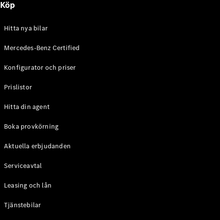
Köp
E-Klass
Sedan
S-Klass
Hitta nya bilar
Lång
Mercedes-
Mercedes-Benz Certified
Maybach S-
Konfigurator och priser
Klass
Prislistor
Konfigurator
Mercedes-
Hitta din agent
Benz Online
Store
Boka provkörning
SUV
Aktuella erbjudanden
Serviceavtal
Leasing och lån
Tjänstebilar
Alla Suvar
EQA
Elektrisk