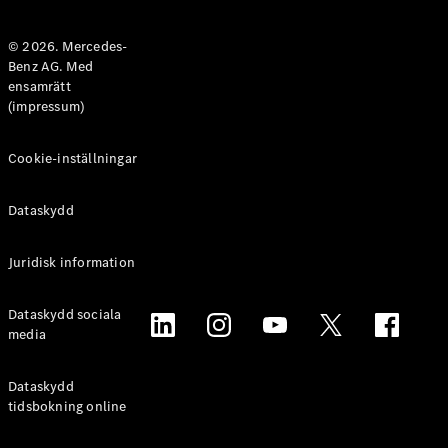
Halvkombi
© 2026. Mercedes-
Benz AG. Med
Konfigurator
ensamrätt
Mercedes-
(impressum)
Benz Online
Store
Coupé
Cookie-inställningar
Dataskydd
Juridisk information
Alla Coupé
Dataskydd sociala
CLE Coupé
media
Mercedes-
AMG GT
Coupé
Dataskydd
Mercedes-
tidsbokning online
AMG GT 4-
Dörrars