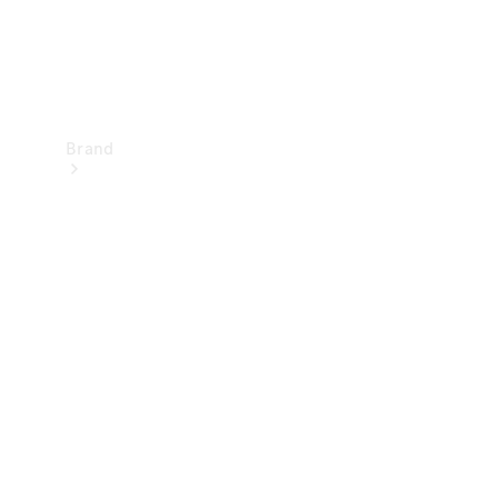
Brand
Upplev
Mercedes-
Benz