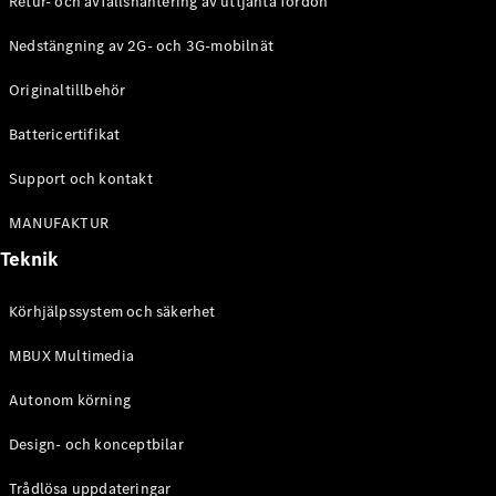
Retur- och avfallshantering av uttjänta fordon
G-
Elektrisk
Klass
Nedstängning av 2G- och 3G-mobilnät
G-Klass
Originaltillbehör
Konfigurator
Battericertifikat
Mercedes-
Benz Online
Support och kontakt
Store
Kombi
MANUFAKTUR
Teknik
Körhjälpssystem och säkerhet
MBUX Multimedia
Alla Kombi
CLA
Autonom körning
Shooting
Elektrisk
Brake
Design- och konceptbilar
C-Klass
Kombi
Trådlösa uppdateringar