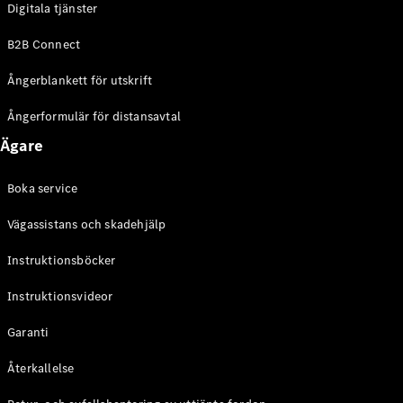
Digitala tjänster
EQE
Elektrisk
SUV
B2B Connect
EQS
Elektrisk
SUV
Ångerblankett för utskrift
Mercedes-
Maybach
Elektrisk
Ångerformulär för distansavtal
EQS SUV
Ägare
GLA
GLA
Ny
GLA
Ny
Elektrisk
Boka service
GLB
Elektrisk
GLB
Vägassistans och skadehjälp
GLC
Elektrisk
GLC
Instruktionsböcker
GLC Coupé
Instruktionsvideor
GLE
GLE Coupé
Garanti
GLS
Mercedes-
Återkallelse
Maybach
Ny
GLS