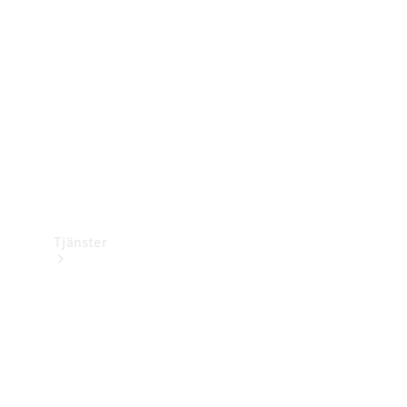
Laddningsutrustning
Collection
Bilvård
Tjänster
Alla tjänster