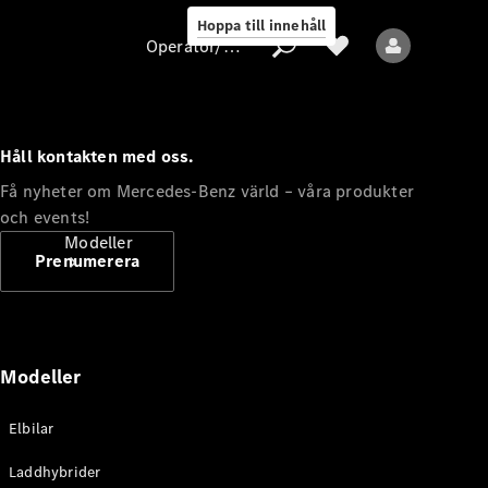
Hoppa till innehåll
Operatör/skydd av personuppgifter
Håll kontakten med oss.
Operatör/skydd
Få nyheter om Mercedes-Benz värld – våra produkter
av
och events!
personuppgifter
Modeller
Prenumerera
Modeller
Alla modeller
Elbilar
Nya modeller
Laddhybrider