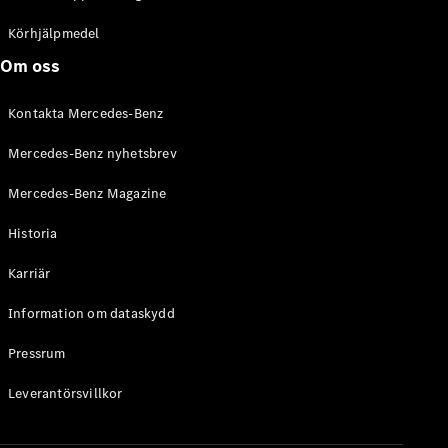
C-Klass
Kombi All-
Körhjälpmedel
Terrain
Om oss
E-Klass
Kombi
Kontakta Mercedes-Benz
E-Klass
Kombi All-
Mercedes-Benz nyhetsbrev
Terrain
Mercedes-Benz Magazine
Konfigurator
Historia
Mercedes-
Benz Online
Karriär
Store
Halvkombi
Information om dataskydd
Pressrum
Leverantörsvillkor
A-Klass