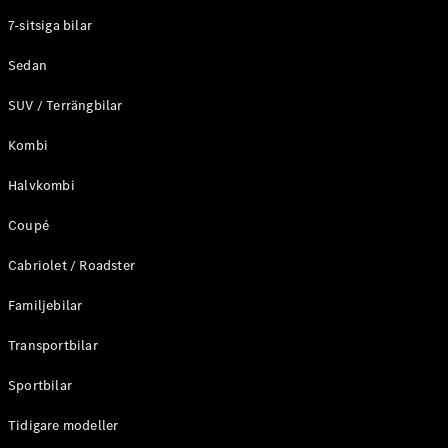
Elektriska modeller
7-sitsiga bilar
Laddhybrid modeller
Sedan
Sedan
SUV / Terrängbilar
Kombi
Halvkombi
Coupé
Alla Sedan
CLA
Elektrisk
Cabriolet / Roadster
C-Klass
Sedan
Familjebilar
C-
Klass
Elektrisk
Transportbilar
Sedan
EQE
Sportbilar
Elektrisk
Sedan
EQS
Tidigare modeller
Elektrisk
Sedan