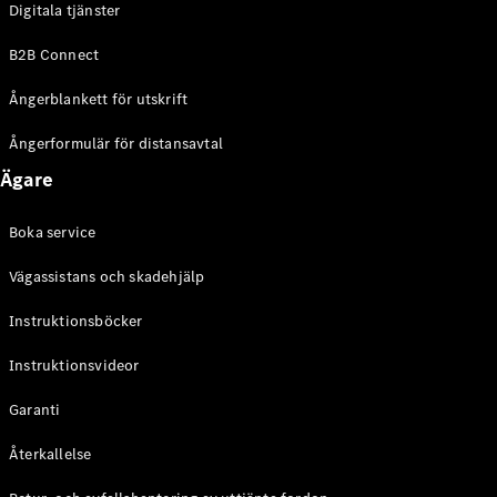
Digitala tjänster
EQE
Elektrisk
SUV
B2B Connect
EQS
Elektrisk
SUV
Ångerblankett för utskrift
Mercedes-
Maybach
Elektrisk
Ångerformulär för distansavtal
EQS SUV
Ägare
GLA
GLA
Ny
GLA
Ny
Elektrisk
Boka service
GLB
Elektrisk
GLB
Vägassistans och skadehjälp
GLC
Elektrisk
GLC
Instruktionsböcker
GLC Coupé
Instruktionsvideor
GLE
GLE Coupé
Garanti
GLS
Mercedes-
Återkallelse
Maybach
Ny
GLS