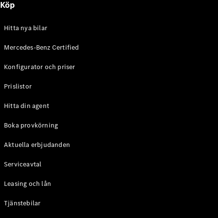
Köp
E-Klass
Sedan
S-Klass
Hitta nya bilar
Lång
Mercedes-
Mercedes-Benz Certified
Maybach S-
Konfigurator och priser
Klass
Prislistor
Konfigurator
Mercedes-
Hitta din agent
Benz Online
Store
Boka provkörning
SUV
Aktuella erbjudanden
Serviceavtal
Leasing och lån
Tjänstebilar
Alla Suvar
EQA
Elektrisk