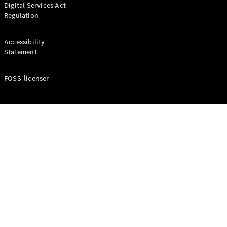
Digital Services Act
Coupé
Regulation
Mercedes-
AMG GT
Elektrisk
4-Dörrars
Accessibility
Coupé
Statement
FOSS-licenser
Konfigurator
Mercedes-
Benz Online
Store
Cabriolet / Roadster