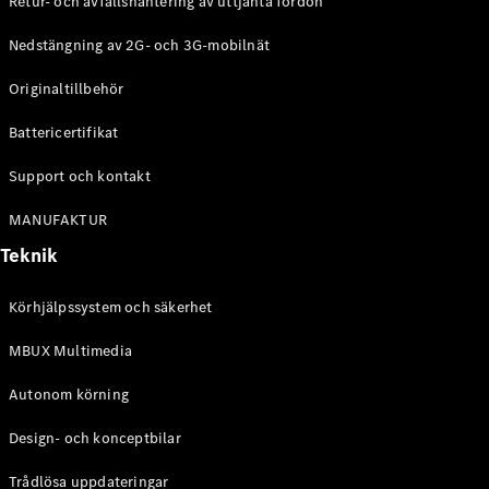
Retur- och avfallshantering av uttjänta fordon
G-
Elektrisk
Klass
Nedstängning av 2G- och 3G-mobilnät
G-Klass
Originaltillbehör
Konfigurator
Battericertifikat
Mercedes-
Benz Online
Support och kontakt
Store
Kombi
MANUFAKTUR
Teknik
Körhjälpssystem och säkerhet
MBUX Multimedia
Alla Kombi
CLA
Autonom körning
Shooting
Elektrisk
Brake
Design- och konceptbilar
C-Klass
Kombi
Trådlösa uppdateringar