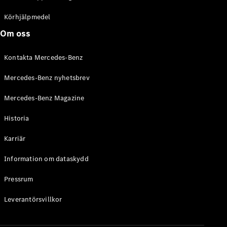
C-Klass
Kombi All-
Körhjälpmedel
Terrain
Om oss
E-Klass
Kombi
Kontakta Mercedes-Benz
E-Klass
Kombi All-
Mercedes-Benz nyhetsbrev
Terrain
Mercedes-Benz Magazine
Konfigurator
Historia
Mercedes-
Benz Online
Karriär
Store
Halvkombi
Information om dataskydd
Pressrum
Leverantörsvillkor
A-Klass