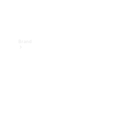
Brand
Upplev
Mercedes-
Benz