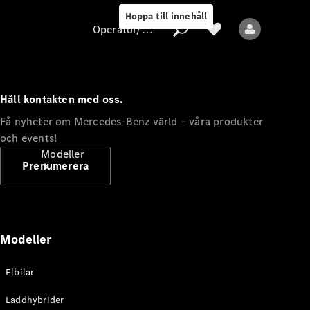
Hoppa till innehåll
Operatör/skydd av personuppgifter
Håll kontakten med oss.
Operatör/skydd
Få nyheter om Mercedes-Benz värld – våra produkter
av
och events!
personuppgifter
Modeller
Prenumerera
Modeller
Alla modeller
Elbilar
Nya modeller
Laddhybrider