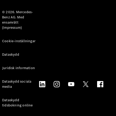
Halvkombi
© 2026. Mercedes-
Benz AG. Med
Konfigurator
ensamrätt
Mercedes-
(impressum)
Benz Online
Store
Coupé
Cookie-inställningar
Dataskydd
Juridisk information
Alla Coupé
Dataskydd sociala
CLE Coupé
media
Mercedes-
AMG GT
Coupé
Dataskydd
Mercedes-
tidsbokning online
AMG GT 4-
Dörrars