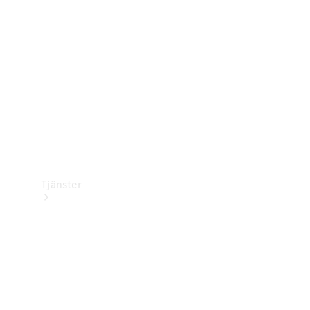
Laddningsutrustning
Collection
Bilvård
Tjänster
Alla tjänster