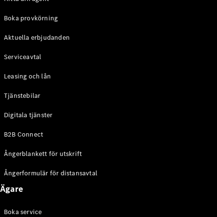
Halvkombi
Boka provkörning
Konfigurator
Aktuella erbjudanden
Mercedes-
Benz Online
Serviceavtal
Store
Coupé
Leasing och lån
Tjänstebilar
Digitala tjänster
B2B Connect
Alla Coupé
Ångerblankett för utskrift
CLE Coupé
Mercedes-
Ångerformulär för distansavtal
AMG GT
Coupé
Ägare
Mercedes-
AMG GT 4-
Boka service
Dörrars