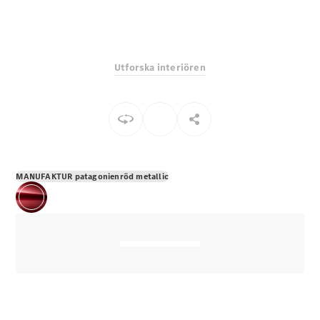
E-Klass
Sedan
S-Klass
Lång
Utforska interiören
Mercedes-
Maybach S-
Klass
Konfigurator
Mercedes-
Benz Online
MANUFAKTUR patagonienröd metallic
Store
SUV
Alla Suvar
EQA
Elektrisk