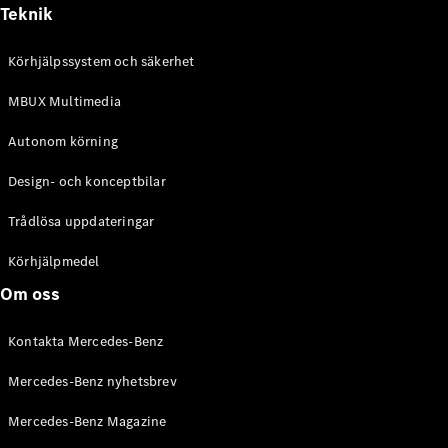
Alla
Teknik
Cabriolet /
Roadster
Körhjälpssystem och säkerhet
CLE
Cabriolet
MBUX Multimedia
Mercedes-
AMG SL
Autonom körning
Roadster
Mercedes-
Design- och konceptbilar
Maybach SL
Monogram
Trådlösa uppdateringar
Series
Körhjälpmedel
Konfigurator
Om oss
Mercedes-
Benz Online
Kontakta Mercedes-Benz
Store
Grand Limousine
Mercedes-Benz nyhetsbrev
Mercedes-Benz Magazine