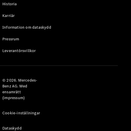
Historia
Karriär
Information om dataskydd
VLE
Elektrisk
Pressrum
Konfigurator
Leverantörsvillkor
Mercedes-
Benz Online
Store
Familjebilar / Camping van
© 2026. Mercedes-
Benz AG. Med
ensamrätt
(impressum)
Cookie-inställningar
Dataskydd