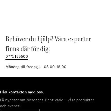
EQE
Elektrisk
SUV
EQS
Elektrisk
SUV
Mercedes-
Maybach
Elektrisk
EQS SUV
Behöver du hjälp? Våra experter
GLA
GLA
finns där för dig:
Ny
GLA
Ny
Elektrisk
GLB
0771 155500
Elektrisk
GLB
GLC
Måndag till fredag kl. 08.00–18.00.
Elektrisk
GLC
GLC Coupé
GLE
GLE Coupé
Håll kontakten med oss.
GLS
Mercedes-
Få nyheter om Mercedes-Benz värld – våra produkter
Maybach
Ny
och events!
GLS