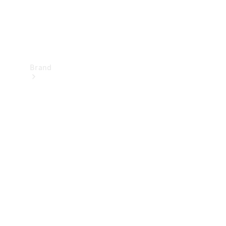
Brand
Upplev
Mercedes-
Benz