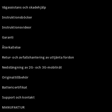
Coupé
Vägassistans och skadehjälp
Mercedes-
AMG GT
Instruktionsböcker
Elektrisk
4-Dörrars
Coupé
Instruktionsvideor
Garanti
Konfigurator
Mercedes-
Återkallelse
Benz Online
Store
Retur- och avfallshantering av uttjänta fordon
Cabriolet / Roadster
Nedstängning av 2G- och 3G-mobilnät
Originaltillbehör
Battericertifikat
Support och kontakt
MANUFAKTUR