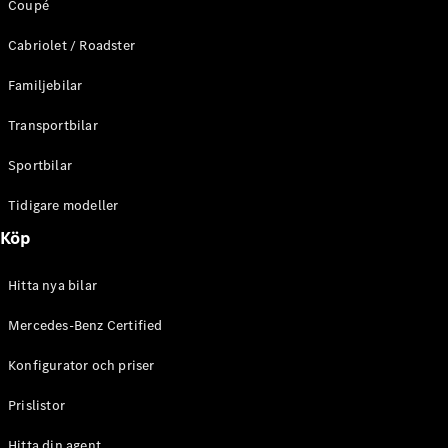
Coupé
C-Klass
Kombi All-
Cabriolet / Roadster
Terrain
E-Klass
Familjebilar
Kombi
E-Klass
Transportbilar
Kombi All-
Terrain
Sportbilar
Tidigare modeller
Konfigurator
Mercedes-
Köp
Benz Online
Store
Hitta nya bilar
Halvkombi
Mercedes-Benz Certified
Konfigurator och priser
Prislistor
A-Klass
Hitta din agent