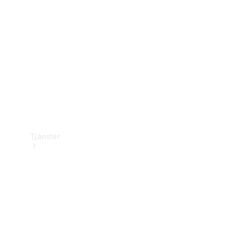
Laddningsutrustning
Collection
Bilvård
Tjänster
Alla tjänster