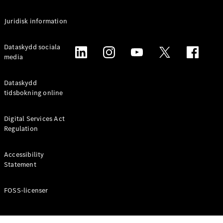
Alla
Juridisk information
Familjebilar
/ Camping
van
Dataskydd sociala
EQV
media
Elektrisk
V-Klass
Marco Polo
Dataskydd
Marco Polo
tidsbokning online
Horizon
Digital Services Act
Konfigurator
Regulation
Mercedes-
Benz Online
Accessibility
Store
Statement
Transportbilar
FOSS-licenser
Konfigurator
Mercedes-Benz Online Store