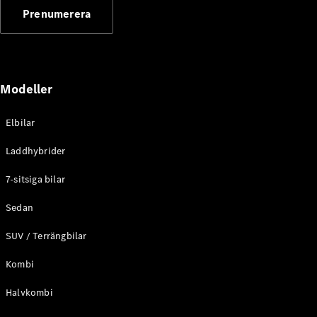
G-
Prenumerera
Elektrisk
Klass
G-Klass
Konfigurator
Modeller
Mercedes-
Benz Online
Store
Elbilar
Kombi
Laddhybrider
7-sitsiga bilar
Sedan
SUV / Terrängbilar
Alla Kombi
CLA
Kombi
Shooting
Elektrisk
Brake
Halvkombi
C-Klass
Kombi