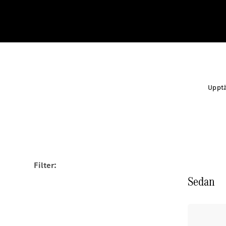
Upptä
Filter:
Sedan