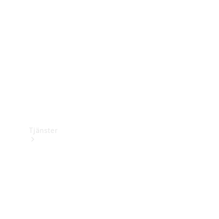
Laddningsutrustning
Collection
Bilvård
Tjänster
Alla tjänster