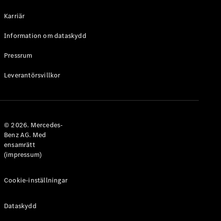
Halvkombi
Karriär
Konfigurator
Information om dataskydd
Mercedes-
Benz Online
Pressrum
Store
Leverantörsvillkor
Coupé
© 2026. Mercedes-
Benz AG. Med
ensamrätt
Alla Coupé
(impressum)
CLE Coupé
Mercedes-
AMG GT
Cookie-inställningar
Coupé
Mercedes-
Dataskydd
AMG GT 4-
Dörrars