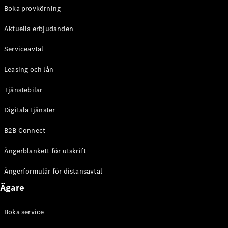
EQE
Boka provkörning
Elektrisk
SUV
Aktuella erbjudanden
EQS
Elektrisk
SUV
Serviceavtal
Mercedes-
Maybach
Elektrisk
Leasing och lån
EQS SUV
GLA
Tjänstebilar
GLA
Ny
GLA
Ny
Elektrisk
Digitala tjänster
GLB
Elektrisk
GLB
B2B Connect
GLC
Elektrisk
GLC
Ångerblankett för utskrift
GLC Coupé
GLE
Ångerformulär för distansavtal
GLE Coupé
Ägare
GLS
Mercedes-
Maybach
Boka service
Ny
GLS