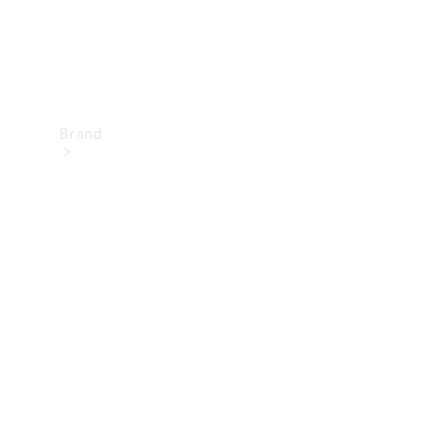
Brand
Upplev
Mercedes-
Benz