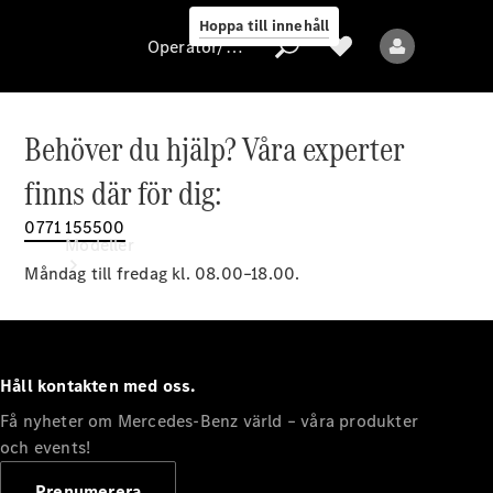
Hoppa till innehåll
Operatör/skydd av personuppgifter
Behöver du hjälp? Våra experter
Operatör/skydd
finns där för dig:
av
personuppgifter
0771 155500
Modeller
Måndag till fredag kl. 08.00–18.00.
Håll kontakten med oss.
Få nyheter om Mercedes-Benz värld – våra produkter
Alla modeller
Nya modeller
och events!
Prenumerera