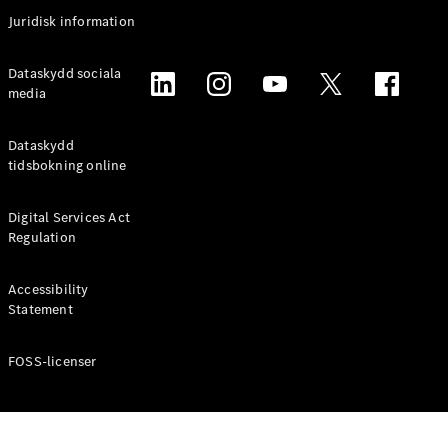
Coupé
Juridisk information
Mercedes-
AMG GT
Elektrisk
Dataskydd sociala
4-Dörrars
media
Coupé
Dataskydd
Konfigurator
tidsbokning online
Mercedes-
Benz Online
Digital Services Act
Store
Regulation
Cabriolet / Roadster
Accessibility
Statement
FOSS-licenser