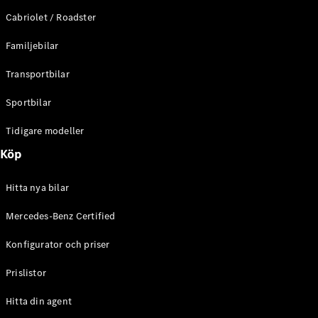
E-Klass
Cabriolet / Roadster
Sedan
S-Klass
Familjebilar
Lång
Mercedes-
Transportbilar
Maybach S-
Klass
Sportbilar
Tidigare modeller
Konfigurator
Mercedes-
Köp
Benz Online
Store
Hitta nya bilar
SUV
Mercedes-Benz Certified
Konfigurator och priser
Prislistor
Alla Suvar
Hitta din agent
EQA
Elektrisk