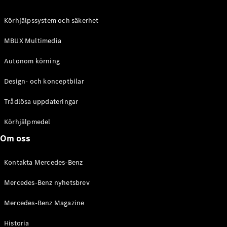
C-Klass
Kombi All-
Körhjälpssystem och säkerhet
Terrain
E-Klass
MBUX Multimedia
Kombi
E-Klass
Autonom körning
Kombi All-
Terrain
Design- och konceptbilar
Trådlösa uppdateringar
Konfigurator
Mercedes-
Körhjälpmedel
Benz Online
Om oss
Store
Halvkombi
Kontakta Mercedes-Benz
Mercedes-Benz nyhetsbrev
Mercedes-Benz Magazine
Historia
A-Klass