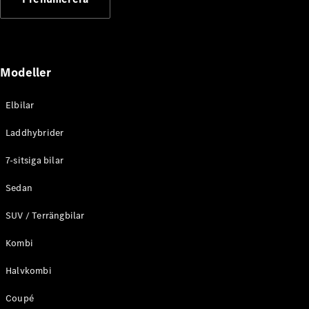
Elektriska modeller
Laddhybrid modeller
Sedan
Modeller
Elbilar
Laddhybrider
Alla Sedan
7-sitsiga bilar
CLA
Elektrisk
C-Klass
Sedan
Sedan
SUV / Terrängbilar
C-
Klass
Elektrisk
Kombi
Sedan
EQE
Elektrisk
Halvkombi
Sedan
EQS
Elektrisk
Coupé
Sedan