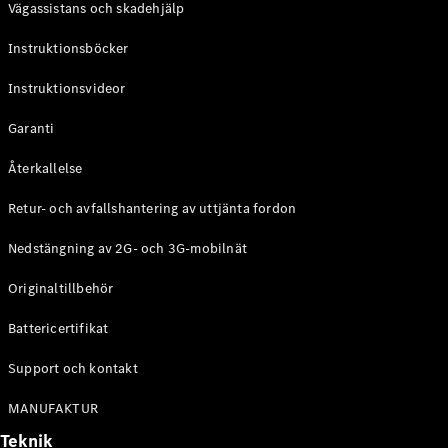
Vägassistans och skadehjälp
G-
Elektrisk
Klass
Instruktionsböcker
G-Klass
Instruktionsvideor
Konfigurator
Mercedes-
Garanti
Benz Online
Store
Återkallelse
Kombi
Retur- och avfallshantering av uttjänta fordon
Nedstängning av 2G- och 3G-mobilnät
Originaltillbehör
Battericertifikat
Alla Kombi
CLA
Support och kontakt
Shooting
Elektrisk
Brake
MANUFAKTUR
C-Klass
Teknik
Kombi